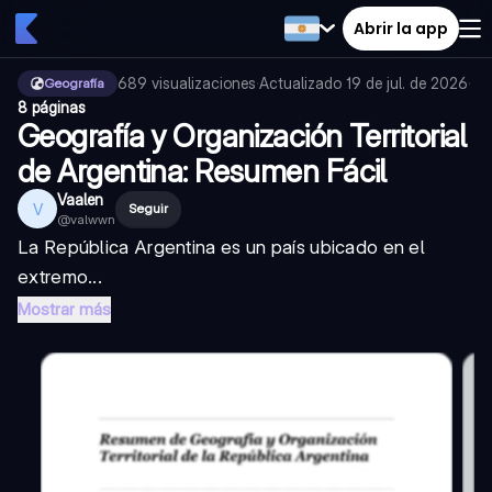
Abrir la app
689
visualizaciones
·
Actualizado
19 de jul. de 2026
·
Geografía
8 páginas
Geografía y Organización Territorial
de Argentina: Resumen Fácil
Vaalen
V
Seguir
@
valwwn
La República Argentina es un país ubicado en el
extremo...
Mostrar más