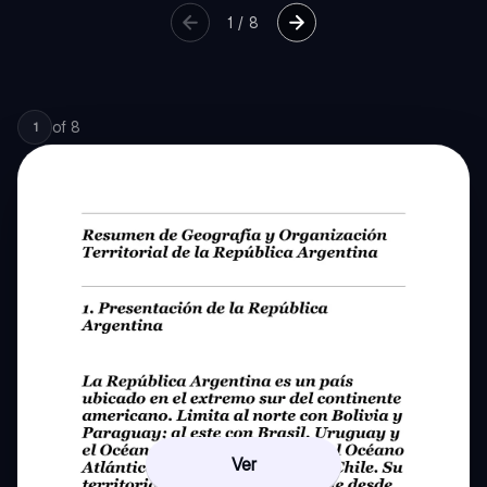
1
/
8
of
8
1
Ver