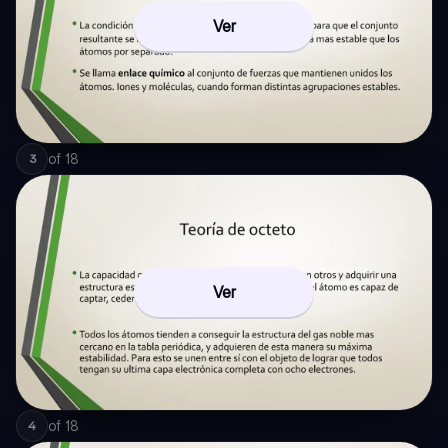
Ver
of
18
3
Ver
of
18
4