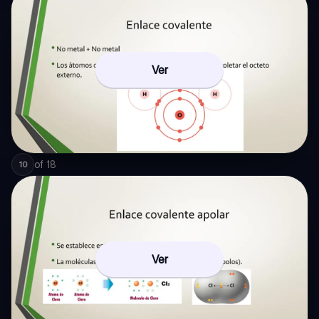
Ver
of
18
10
Ver