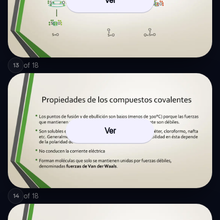
Ver
of
18
13
Ver
of
18
14