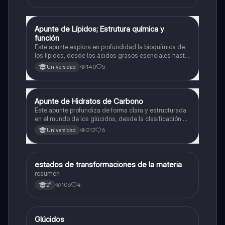
Apunte de Lípidos; Estrutura química y
Química
función
Este apunte explora en profundidad la bioquímica de
los lípidos, desde los ácidos grasos esenciales hasta
esteroides y lipoproteínas. Organizado de forma clara
140
5
Universidad
y visual, presenta cada categoría con sus estructuras,
funciones y ejemplos clínicos.
Apunte de Hidratos de Carbono
Química
Este apunte profundiza de forma clara y estructurada
en el mundo de los glúcidos, desde la clasificación de
los monosacáridos hasta la complejidad de los
212
6
Universidad
gluconjugados. Ideal para estudiantes que buscan
entender su estructura, función y reactividad.
estados de transformaciones de la materia
Química
resumen
106
4
2°
Glúcidos
Química