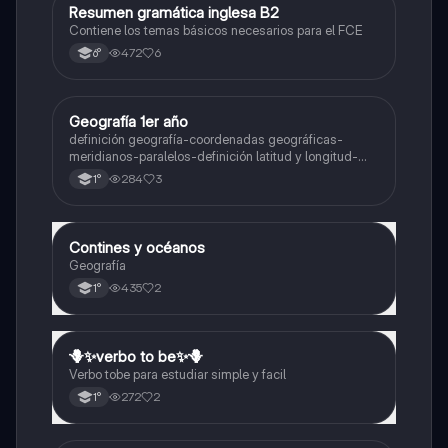
Resumen gramática inglesa B2
Inglés
Contiene los temas básicos necesarios para el FCE
472
6
6°
Geografía 1er año
Geografía
definición geografía-coordenadas geográficas-
meridianos-paralelos-definición latitud y longitud-
elementos del mapa-definición mapa-localización
284
3
1°
relativa y absoluta
Contines y océanos
Geografía
Geografía
435
2
1°
🪻✨️verbo to be✨️🪻
Inglés
Verbo tobe para estudiar simple y facil
272
2
1°