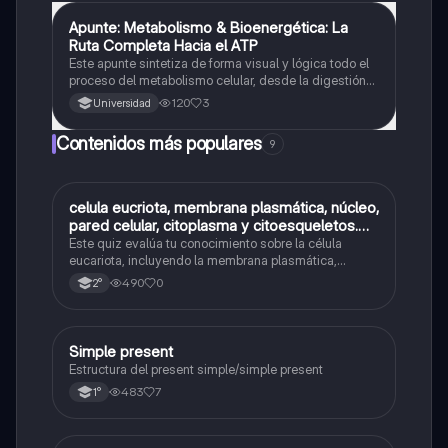
Apunte: Metabolismo & Bioenergética: La
Química
Ruta Completa Hacia el ATP
Este apunte sintetiza de forma visual y lógica todo el
proceso del metabolismo celular, desde la digestión
de nutrientes hasta la producción de ATP. Perfecto
120
3
Universidad
para estudiantes que quieren entender cómo se
transforma la energía en el cuerpo humano
Contenidos más populares
9
C
celula eucriota, membrana plasmática, núcleo,
Biología
pared celular, citoplasma y citoesqueletos.
nombre se las partes de la celula eucariota
Este quiz evalúa tu conocimiento sobre la célula
eucariota, incluyendo la membrana plasmática,
núcleo, pared celular, citoplasma y citoesqueleto.
490
0
2°
Simple present
Inglés
Estructura del present simple/simple present
483
7
1°