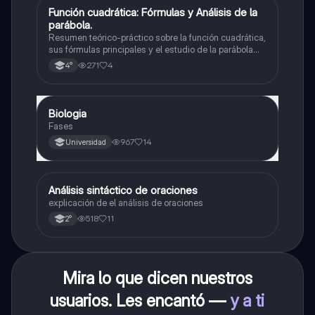
Función cuadrática: Fórmulas y Análisis de la
Matemáticas
parábola.
Resumen teórico-práctico sobre la función cuadrática,
sus fórmulas principales y el estudio de la parábola
como representación gráfica.Incluye desarrollo de la
271
4
4°
forma general, cálculo de raíces, vértice y elementos
fundamentales para su interpretación
Biologia
Biología
Fases
967
14
Universidad
Análisis sintáctico de oraciones
Lengua
explicación de el análisis de oraciones
518
11
2°
Mira lo que dicen nuestros
usuarios. Les encantó —
y a ti