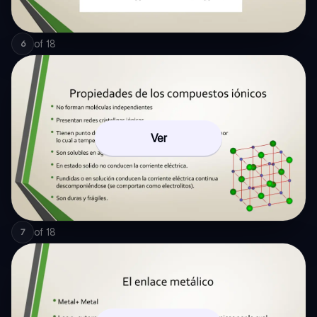
of
18
6
Ver
of
18
7