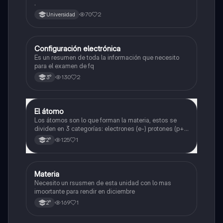
.
70
2
Universidad
Configuración electrónica
Física
Es un resumen de toda la información que necesito
para el examen de fq
130
2
3°
El átomo
Física
Los átomos son lo que forman la materia, estos se
dividen en 3 categorías: electrones (e-) protones (p+)
y neutrones (n⁰).
125
1
2°
Materia
Física
Necesito un rsusmen de esta unidad con lo mas
imoortante para rendir en diciembre
169
1
2°