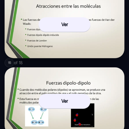
Ver
of
18
15
Ver