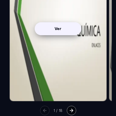
Ver
1
/
18