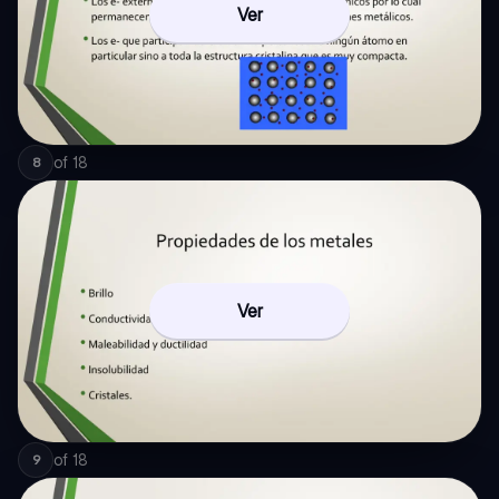
Ver
of
18
8
Ver
of
18
9