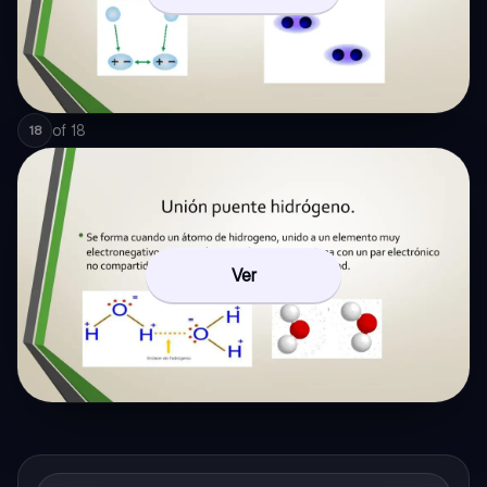
of
18
18
Ver