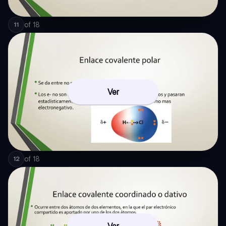
of
18
11
Ver
of
18
12