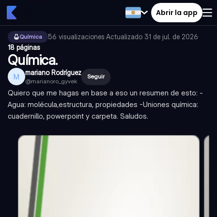
Abrir la app
56
visualizaciones
·
Actualizado
31 de jul. de 2026
·
Química
18 páginas
Química.
mariano Rodríguez
M
Seguir
@
marianoro_gyvek
Quiero que me hagas en base a eso un resumen de esto: -
Agua: molécula,estructura, propiedades -Uniones química:
cuadernillo, powerpoint y carpeta. Saludos.