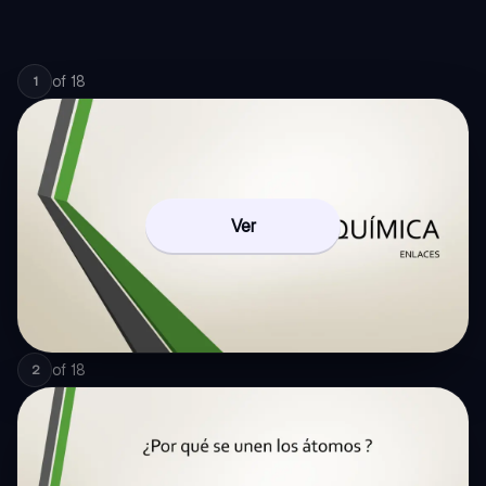
of
18
1
Ver
of
18
2