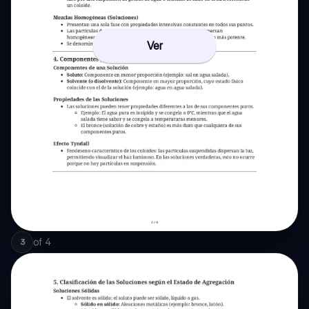
Ver
of
4
3