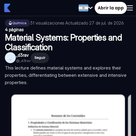
Abrir la app
31
visualizaciones
·
Actualizado
27 de jul. de 2026
·
Química
4 páginas
Material Systems: Properties and
Classification
_d3rav
_
Seguir
@
_d3rav
This lecture defines material systems and explores their
properties, differentiating between extensive and intensive
properties.