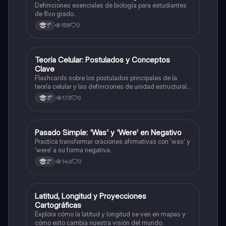
Definiciones esenciales de biología para estudiantes
de 8vo grado.
158
0
1°
T
Teoría Celular: Postulados y Conceptos
Biología
Clave
Flashcards sobre los postulados principales de la
teoría celular y las definiciones de unidad estructural
y funcional.
173
0
3°
P
Pasado Simple: 'Was' y 'Were' en Negativo
Inglés
Practica transformar oraciones afirmativas con 'was' y
'were' a su forma negativa.
146
0
2°
L
Latitud, Longitud y Proyecciones
Geografía
Cartográficas
Explora cómo la latitud y longitud se ven en mapas y
cómo esto cambia nuestra visión del mundo.