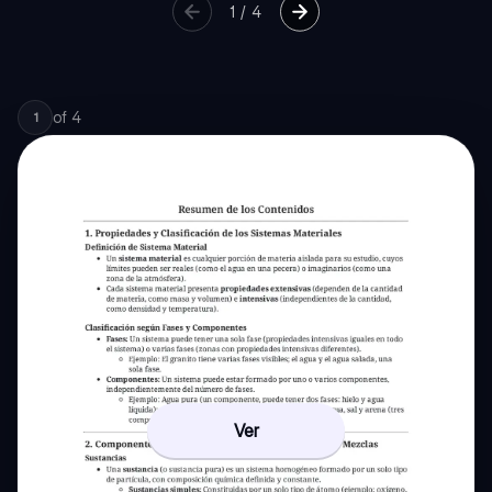
1
/
4
of
4
1
Ver