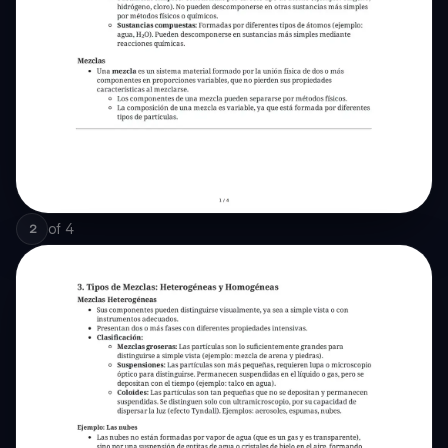
of
4
2