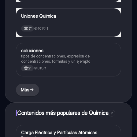
Uniones Química
Química
-
101
1
3°
soluciones
Química
tipos de concentraciones, expresion de
concentraciones, formulas y un ejemplo
81
1
2°
Más
Contenidos más populares de Química
9
C
Carga Eléctrica y Partículas Atómicas
Química