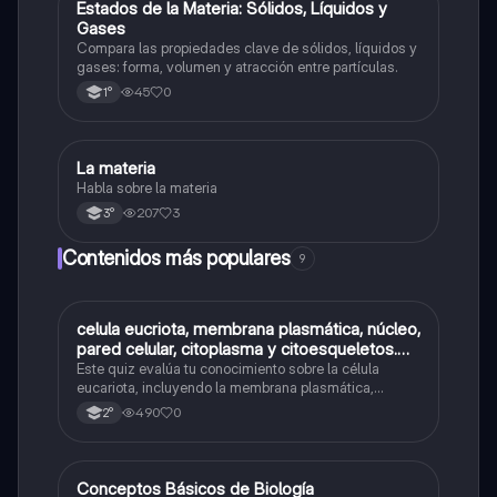
E
Estados de la Materia: Sólidos, Líquidos y
Química
Gases
Compara las propiedades clave de sólidos, líquidos y
gases: forma, volumen y atracción entre partículas.
45
0
1°
La materia
Física
Habla sobre la materia
207
3
3°
Contenidos más populares
9
C
celula eucriota, membrana plasmática, núcleo,
Biología
pared celular, citoplasma y citoesqueletos.
nombre se las partes de la celula eucariota
Este quiz evalúa tu conocimiento sobre la célula
eucariota, incluyendo la membrana plasmática,
núcleo, pared celular, citoplasma y citoesqueleto.
490
0
2°
C
Conceptos Básicos de Biología
Biología