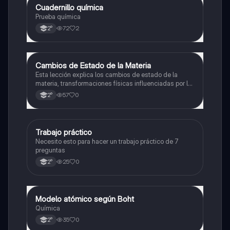
Cuadernillo química
Química
Prueba química
72
2
2°
Cambios de Estado de la Materia
Química
Esta lección explica los cambios de estado de la
materia, transformaciones físicas influenciadas por la
presión y la temperatura, sin alterar la composición
57
0
2°
química de la sustancia.
Trabajo práctico
Física
Necesito esto para hacer un trabajo práctico de 7
preguntas
25
0
2°
Modelo atómico según Boht
Química
Química
35
0
2°