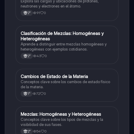
Explora las cargas y ubicaciones de protones,
neutrones y electrones en el átomo.
91
0
2°
C
Clasificación de Mezclas: Homogéneas y
Química
Heterogéneas
Aprende a distinguir entre mezclas homogéneas y
heterogéneas con ejemplos cotidianos.
43
0
2°
C
Cambios de Estado de la Materia
Química
Conceptos clave sobre los cambios de estado físico
de la materia.
72
0
1°
M
Mezclas: Homogéneas y Heterogéneas
Química
Conceptos clave sobre los tipos de mezclas y la
visibilidad de sus fases.
54
0
2°