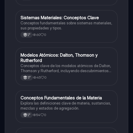
S
Sistemas Materiales: Conceptos Clave
Química
Conceptos fundamentales sobre sistemas materiales,
sus propiedades y tipos.
60
0
2°
M
Modelos Atómicos: Dalton, Thomson y
Química
Rutherford
Conceptos clave de los modelos atómicos de Dalton,
Thomson y Rutherford, incluyendo descubrimientos
importantes.
45
0
3°
C
Conceptos Fundamentales de la Materia
Química
Explora las definiciones clave de materia, sustancias,
mezclas y estados de agregación.
54
0
2°