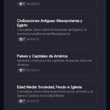
235
0
1°
C
Civilizaciones Antiguas: Mesopotamia y
Historia
Egipto
Conceptos clave sobre los faraones de Egipto y la
escritura cuneiforme de Mesopotamia.
153
0
2°
P
Países y Capitales de América
Geografía
Aprende y memoriza las capitales de países clave de
América.
120
0
1°
E
Edad Media: Sociedad, Feudo e Iglesia
Historia
Conceptos clave sobre la pirámide social, el feudo y la
Iglesia Católica en la Edad Media.
120
0
1°