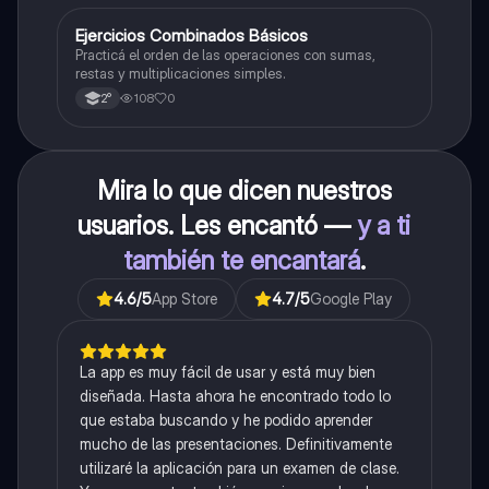
E
Ejercicios Combinados Básicos
Matemáticas
Practicá el orden de las operaciones con sumas,
restas y multiplicaciones simples.
108
0
2°
Mira lo que dicen nuestros
usuarios. Les encantó —
y a ti
también te encantará
.
4.6
/5
App Store
4.7
/5
Google Play
La app es muy fácil de usar y está muy bien
diseñada. Hasta ahora he encontrado todo lo
que estaba buscando y he podido aprender
mucho de las presentaciones. Definitivamente
utilizaré la aplicación para un examen de clase.