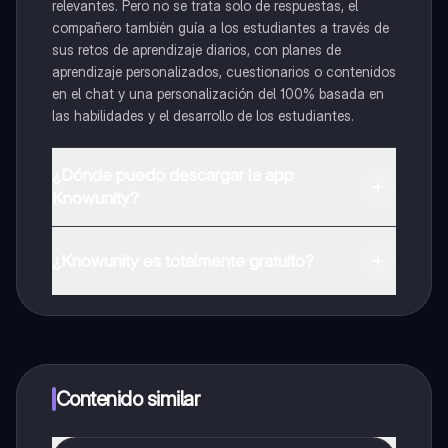
relevantes. Pero no se trata solo de respuestas, el
compañero también guía a los estudiantes a través de
sus retos de aprendizaje diarios, con planes de
aprendizaje personalizados, cuestionarios o contenidos
en el chat y una personalización del 100% basada en
las habilidades y el desarrollo de los estudiantes.
¿Dónde puedo descargar la app
Knowunity?
Puedes descargar la app en Google Play Store y Apple
App Store.
¿Knowunity es totalmente gratuito?
¡Sí lo es! Tienes acceso totalmente gratuito a todo el
contenido de la app, puedes chatear con otros
alumnos y recibir ayuda inmeditamente. Puedes ganar
dinero utilizando la aplicación, que te permitirá acceder
a determinadas funciones.
Contenido similar