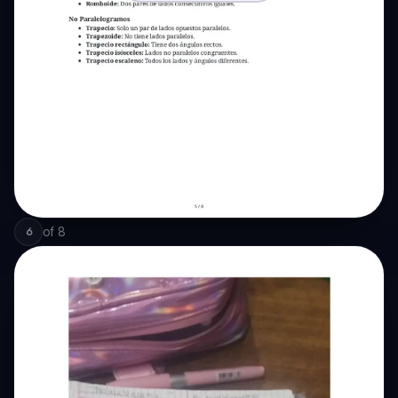
of
8
6