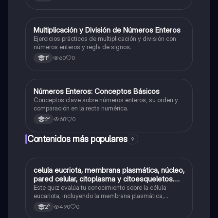
M
Multiplicación y División de Números Enteros
Matemáticas
Ejercicios prácticos de multiplicación y división con
números enteros y regla de signos.
60
0
1°
N
Números Enteros: Conceptos Básicos
Matemáticas
Conceptos clave sobre números enteros, su orden y
comparación en la recta numérica.
68
0
2°
Contenidos más populares
9
C
celula eucriota, membrana plasmática, núcleo,
Biología
pared celular, citoplasma y citoesqueletos.
nombre se las partes de la celula eucariota
Este quiz evalúa tu conocimiento sobre la célula
eucariota, incluyendo la membrana plasmática,
núcleo, pared celular, citoplasma y citoesqueleto.
490
0
2°