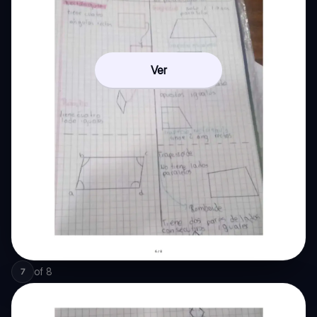
Ver
of
8
7