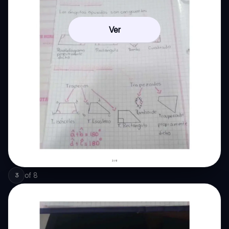
Ver
of
8
3