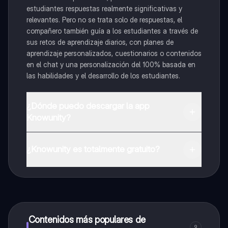
estudiantes respuestas realmente significativas y
relevantes. Pero no se trata solo de respuestas, el
compañero también guía a los estudiantes a través de
sus retos de aprendizaje diarios, con planes de
aprendizaje personalizados, cuestionarios o contenidos
en el chat y una personalización del 100% basada en
las habilidades y el desarrollo de los estudiantes.
¿Dónde puedo descargar la app
Knowunity?
Puedes descargar la app en Google Play Store y Apple
App Store.
¿Knowunity es totalmente gratuito?
¡Sí lo es! Tienes acceso totalmente gratuito a todo el
contenido de la app, puedes chatear con otros
alumnos y recibir ayuda inmeditamente. Puedes ganar
dinero utilizando la aplicación, que te permitirá acceder
a determinadas funciones.
Contenidos más populares de
9