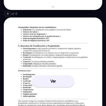
of
8
8
Ver