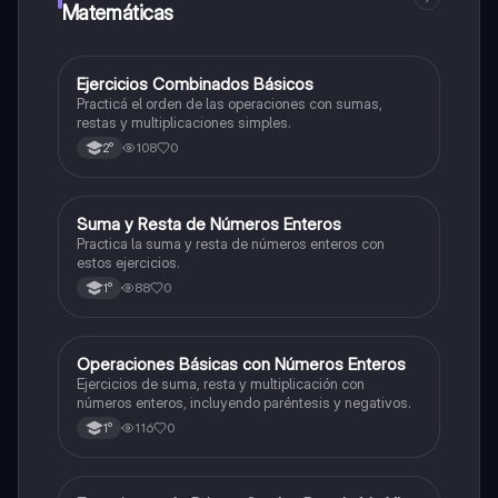
Matemáticas
E
Ejercicios Combinados Básicos
Matemáticas
Practicá el orden de las operaciones con sumas,
restas y multiplicaciones simples.
108
0
2°
S
Suma y Resta de Números Enteros
Matemáticas
Practica la suma y resta de números enteros con
estos ejercicios.
88
0
1°
O
Operaciones Básicas con Números Enteros
Matemáticas
Ejercicios de suma, resta y multiplicación con
números enteros, incluyendo paréntesis y negativos.
116
0
1°