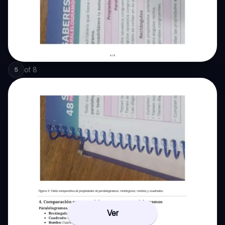
of
8
5
Ver