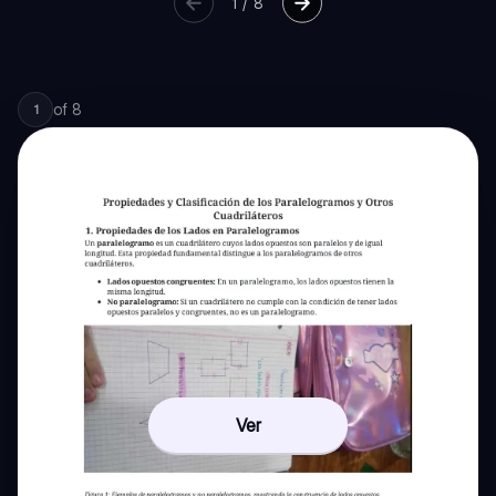
1
/
8
of
8
1
Ver