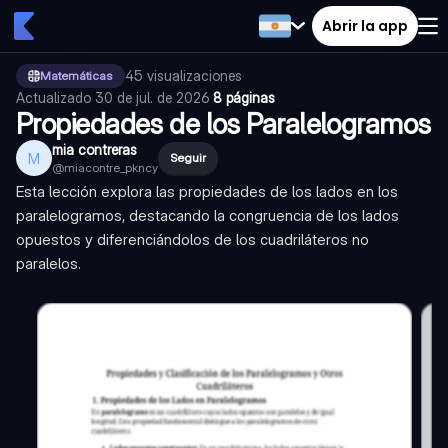
Abrir la app
45
visualizaciones
·
Matemáticas
Actualizado
30 de jul. de 2026
·
8 páginas
Propiedades de los Paralelogramos
mia contreras
M
Seguir
@
miacontre_pkncy
Esta lección explora las propiedades de los lados en los
paralelogramos, destacando la congruencia de los lados
opuestos y diferenciándolos de los cuadriláteros no
paralelos.