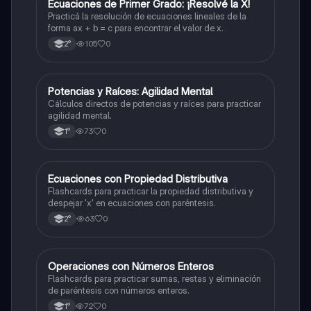
E
Ecuaciones de Primer Grado: ¡Resolvé la X!
Matemáticas
Practicá la resolución de ecuaciones lineales de la
forma ax + b = c para encontrar el valor de x.
105
0
2°
P
Potencias y Raíces: Agilidad Mental
Matemáticas
Cálculos directos de potencias y raíces para practicar
agilidad mental.
73
0
1°
E
Ecuaciones con Propiedad Distributiva
Matemáticas
Flashcards para practicar la propiedad distributiva y
despejar 'x' en ecuaciones con paréntesis.
63
0
2°
O
Operaciones con Números Enteros
Matemáticas
Flashcards para practicar sumas, restas y eliminación
de paréntesis con números enteros.
72
0
1°