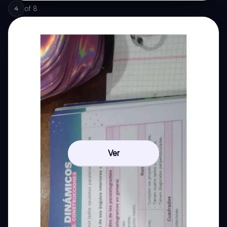
of
8
4
Ver