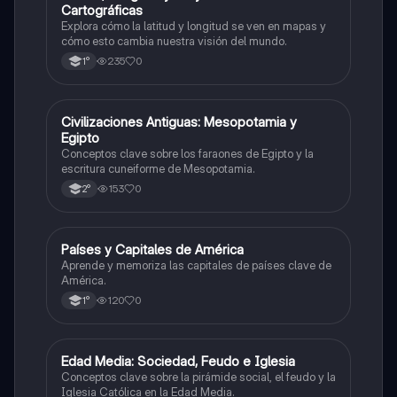
Cartográficas
Explora cómo la latitud y longitud se ven en mapas y
cómo esto cambia nuestra visión del mundo.
235
0
1°
C
Civilizaciones Antiguas: Mesopotamia y
Historia
Egipto
Conceptos clave sobre los faraones de Egipto y la
escritura cuneiforme de Mesopotamia.
153
0
2°
P
Países y Capitales de América
Geografía
Aprende y memoriza las capitales de países clave de
América.
120
0
1°
E
Edad Media: Sociedad, Feudo e Iglesia
Historia
Conceptos clave sobre la pirámide social, el feudo y la
Iglesia Católica en la Edad Media.