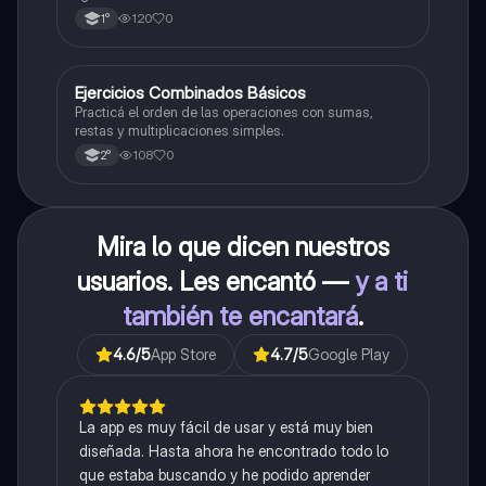
120
0
1°
E
Ejercicios Combinados Básicos
Matemáticas
Practicá el orden de las operaciones con sumas,
restas y multiplicaciones simples.
108
0
2°
Mira lo que dicen nuestros
usuarios. Les encantó —
y a ti
también te encantará
.
4.6
/5
App Store
4.7
/5
Google Play
La app es muy fácil de usar y está muy bien
diseñada. Hasta ahora he encontrado todo lo
que estaba buscando y he podido aprender