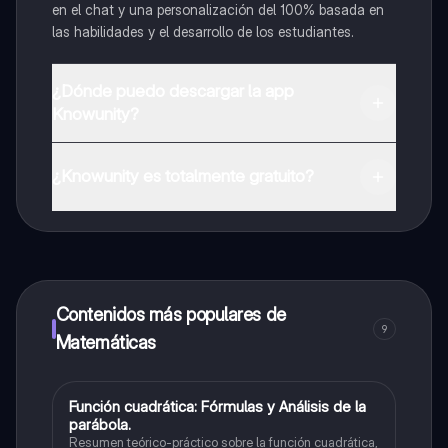
en el chat y una personalización del 100% basada en
las habilidades y el desarrollo de los estudiantes.
¿Dónde puedo descargar la app
Knowunity?
Puedes descargar la app en Google Play Store y Apple
App Store.
¿Knowunity es totalmente gratuito?
¡Sí lo es! Tienes acceso totalmente gratuito a todo el
contenido de la app, puedes chatear con otros
alumnos y recibir ayuda inmeditamente. Puedes ganar
dinero utilizando la aplicación, que te permitirá acceder
a determinadas funciones.
Contenidos más populares de
9
Matemáticas
Función cuadrática: Fórmulas y Análisis de la
Matemáticas
parábola.
Resumen teórico-práctico sobre la función cuadrática,