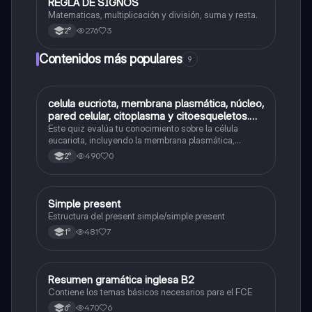
REGLA DE SIGNOS
Matemáticas
Matematicas, multiplicación y división, suma y resta.
276
3
2°
Contenidos más populares
9
C
celula eucriota, membrana plasmática, núcleo,
Biología
pared celular, citoplasma y citoesqueletos.
nombre se las partes de la celula eucariota
Este quiz evalúa tu conocimiento sobre la célula
eucariota, incluyendo la membrana plasmática,
núcleo, pared celular, citoplasma y citoesqueleto.
490
0
2°
Simple present
Inglés
Estructura del present simple/simple present
481
7
1°
Resumen gramática inglesa B2
Inglés
Contiene los temas básicos necesarios para el FCE
470
6
6°