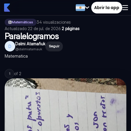
Abrir la app
34
visualizaciones
·
Matemáticas
Actualizado
22 de jul. de 2026
·
2 páginas
Paralelogramos
Dalmi Atamañuk
D
Seguir
@
dalmiatamauk
Matematica
of
2
1