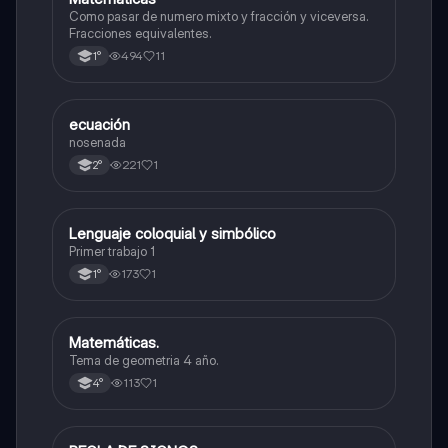
Como pasar de numero mixto y fracción y viceversa.
Fracciones equivalentes.
494
11
1°
ecuación
Matemáticas
nosenada
221
1
2°
Lenguaje coloquial y simbólico
Matemáticas
Primer trabajo 1
173
1
1°
Matemáticas.
Matemáticas
Tema de geometria 4 año.
113
1
4°