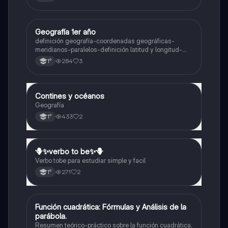
Geografía 1er año
Geografía
definición geografía-coordenadas geográficas-
meridianos-paralelos-definición latitud y longitud-
elementos del mapa-definición mapa-localización
284
3
1°
relativa y absoluta
Contines y océanos
Geografía
Geografía
433
2
1°
🪻✨️verbo to be✨️🪻
Inglés
Verbo tobe para estudiar simple y facil
271
2
1°
Función cuadrática: Fórmulas y Análisis de la
Matemáticas
parábola.
Resumen teórico-práctico sobre la función cuadrática,