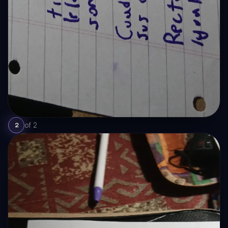
of
2
2