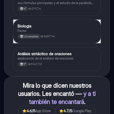
sus fórmulas principales y el estudio de la parábola
como representación gráfica.Incluye desarrollo de la
271
4
4°
forma general, cálculo de raíces, vértice y elementos
fundamentales para su interpretación
Biologia
Biología
Fases
965
14
Universidad
Análisis sintáctico de oraciones
Lengua
explicación de el análisis de oraciones
514
10
2°
Mira lo que dicen nuestros
usuarios. Les encantó —
y a ti
también te encantará
.
4.6
/5
App Store
4.7
/5
Google Play