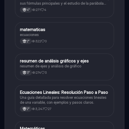
sus fórmulas principales y el estudio de la parábola
como representación gráfica.Incluye desarrollo de la
271
4
4°
forma general, cálculo de raíces, vértice y elementos
fundamentales para su interpretación
M
matematicas
Matemáticas
ecuaciones
322
0
2°
resumen de análisis gráficos y ejes
Matemáticas
resumen de ejes y análisis de gráfico
274
3
3°
Ecuaciones Lineales: Resolución Paso a Paso
Matemáticas
Una guía detallada para resolver ecuaciones lineales
de una variable, con ejemplos y pasos claros.
3,247
27
2°
Matemáticas
Matemáticas