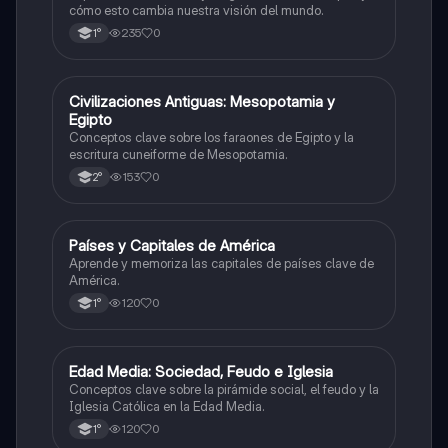
cómo esto cambia nuestra visión del mundo.
235
0
1°
C
Civilizaciones Antiguas: Mesopotamia y
Historia
Egipto
Conceptos clave sobre los faraones de Egipto y la
escritura cuneiforme de Mesopotamia.
153
0
2°
P
Países y Capitales de América
Geografía
Aprende y memoriza las capitales de países clave de
América.
120
0
1°
E
Edad Media: Sociedad, Feudo e Iglesia
Historia
Conceptos clave sobre la pirámide social, el feudo y la
Iglesia Católica en la Edad Media.
120
0
1°