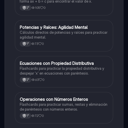
forma ax + b = c para encontrar el valor de x.
105
0
2°
P
Potencias y Raíces: Agilidad Mental
Matemáticas
Cálculos directos de potencias y raíces para practicar
agilidad mental.
73
0
1°
E
Ecuaciones con Propiedad Distributiva
Matemáticas
Flashcards para practicar la propiedad distributiva y
despejar 'x' en ecuaciones con paréntesis.
63
0
2°
O
Operaciones con Números Enteros
Matemáticas
Flashcards para practicar sumas, restas y eliminación
de paréntesis con números enteros.
72
0
1°