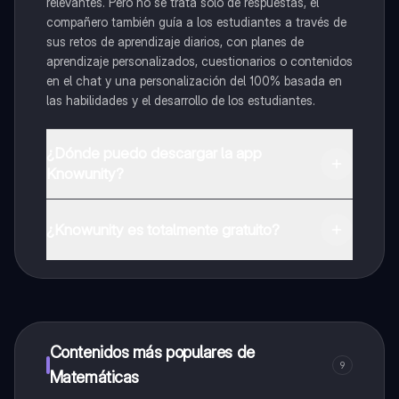
relevantes. Pero no se trata solo de respuestas, el
compañero también guía a los estudiantes a través de
sus retos de aprendizaje diarios, con planes de
aprendizaje personalizados, cuestionarios o contenidos
en el chat y una personalización del 100% basada en
las habilidades y el desarrollo de los estudiantes.
¿Dónde puedo descargar la app
Knowunity?
Puedes descargar la app en Google Play Store y Apple
App Store.
¿Knowunity es totalmente gratuito?
¡Sí lo es! Tienes acceso totalmente gratuito a todo el
contenido de la app, puedes chatear con otros
alumnos y recibir ayuda inmeditamente. Puedes ganar
dinero utilizando la aplicación, que te permitirá acceder
a determinadas funciones.
Contenidos más populares de
9
Matemáticas