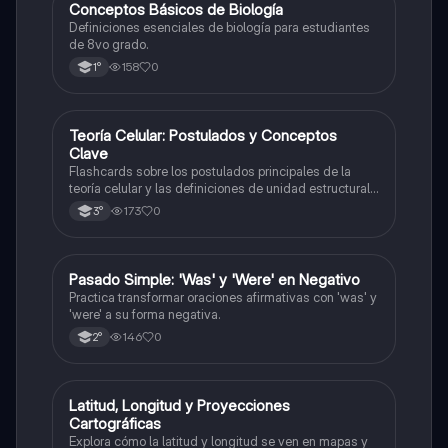
C
Conceptos Básicos de Biología
Biología
Definiciones esenciales de biología para estudiantes
de 8vo grado.
158
0
1°
T
Teoría Celular: Postulados y Conceptos
Biología
Clave
Flashcards sobre los postulados principales de la
teoría celular y las definiciones de unidad estructural
y funcional.
173
0
3°
P
Pasado Simple: 'Was' y 'Were' en Negativo
Inglés
Practica transformar oraciones afirmativas con 'was' y
'were' a su forma negativa.
146
0
2°
L
Latitud, Longitud y Proyecciones
Geografía
Cartográficas
Explora cómo la latitud y longitud se ven en mapas y