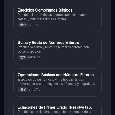
E
Ejercicios Combinados Básicos
Matemáticas
Practicá el orden de las operaciones con sumas,
restas y multiplicaciones simples.
108
0
2°
S
Suma y Resta de Números Enteros
Matemáticas
Practica la suma y resta de números enteros con
estos ejercicios.
88
0
1°
O
Operaciones Básicas con Números Enteros
Matemáticas
Ejercicios de suma, resta y multiplicación con
números enteros, incluyendo paréntesis y negativos.
116
0
1°
E
Ecuaciones de Primer Grado: ¡Resolvé la X!
Matemáticas
Practicá la resolución de ecuaciones lineales de la