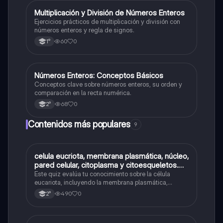
M
Multiplicación y División de Números Enteros
Matemáticas
Ejercicios prácticos de multiplicación y división con
números enteros y regla de signos.
60
0
1°
N
Números Enteros: Conceptos Básicos
Matemáticas
Conceptos clave sobre números enteros, su orden y
comparación en la recta numérica.
68
0
2°
Contenidos más populares
9
C
celula eucriota, membrana plasmática, núcleo,
Biología
pared celular, citoplasma y citoesqueletos.
nombre se las partes de la celula eucariota
Este quiz evalúa tu conocimiento sobre la célula
eucariota, incluyendo la membrana plasmática,
núcleo, pared celular, citoplasma y citoesqueleto.
490
0
2°