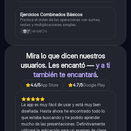
E
Ejercicios Combinados Básicos
Matemáticas
Practicá el orden de las operaciones con sumas,
restas y multiplicaciones simples.
108
0
2°
Mira lo que dicen nuestros
usuarios. Les encantó —
y a ti
también te encantará
.
4.6
/5
App Store
4.7
/5
Google Play
La app es muy fácil de usar y está muy bien
diseñada. Hasta ahora he encontrado todo lo
que estaba buscando y he podido aprender
mucho de las presentaciones. Definitivamente
utilizaré la aplicación para un examen de clase.