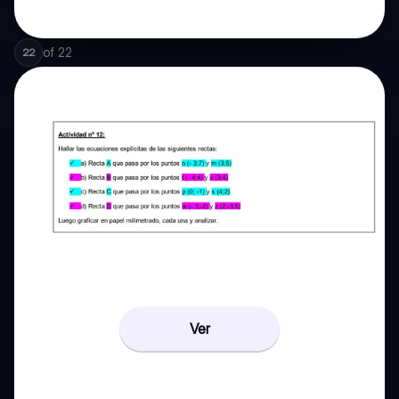
of
22
22
Ver