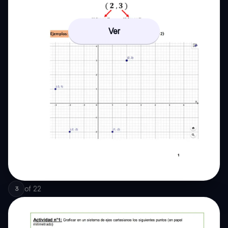
Ver
of
22
3