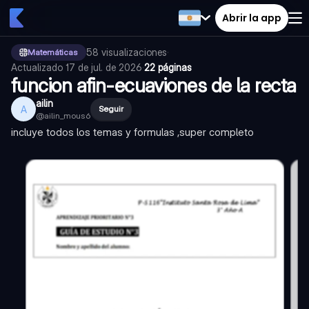
Abrir la app
58
visualizaciones
·
Matemáticas
Actualizado
17 de jul. de 2026
·
22 páginas
funcion afin-ecuaviones de la recta
ailin
A
Seguir
@
ailin_mous6
incluye todos los temas y formulas ,super completo