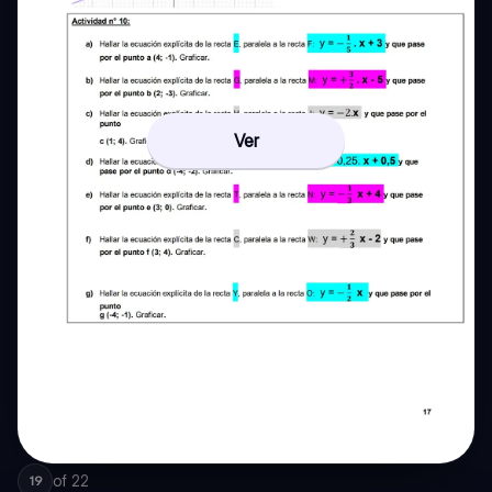
Ver
of
22
19