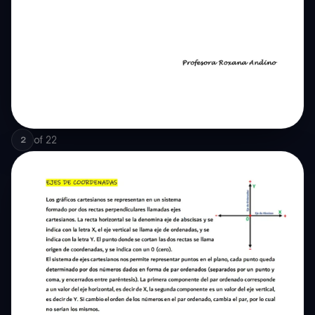
of
22
2