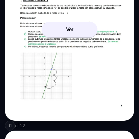
Ver
of
22
11