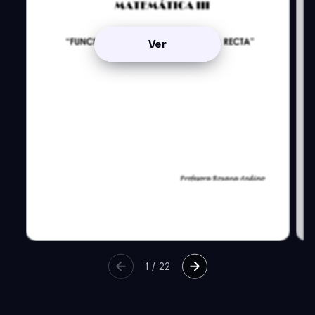
Ver
1
/
22