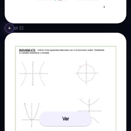
of
22
4
Ver