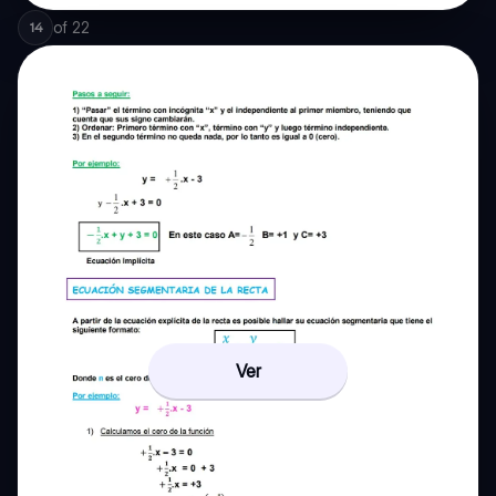
of
22
14
Ver