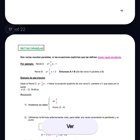
of
22
17
Ver