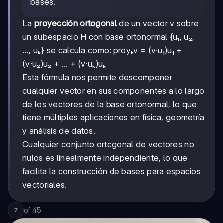
bases.
La
proyección ortogonal
de un vector v sobre
un subespacio H con base ortonormal {u₁, u₂,
..., uₖ} se calcula como: proyₕv = (v·u₁)u₁ +
(v·u₂)u₂ + ... + (v·uₖ)uₖ
Esta fórmula nos permite descomponer
cualquier vector en sus componentes a lo largo
de los vectores de la base ortonormal, lo que
tiene múltiples aplicaciones en física, geometría
y análisis de datos.
Cualquier conjunto ortogonal de vectores no
nulos es linealmente independiente, lo que
facilita la construcción de bases para espacios
vectoriales.
of
45
7