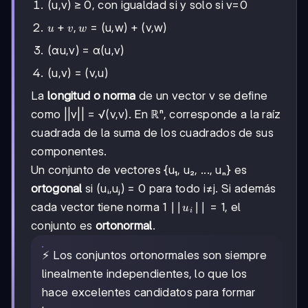
(u,v) ≥ 0, con igualdad si y solo si v=0
u+v,w
+
,
= (u,w) + (v,w)
u
v
w
(αu,v) = α(u,v)
(u,v) = (v,u)
La
longitud o norma
de un vector v se define
como ||v|| = √(v,v). En ℝⁿ, corresponde a la raíz
cuadrada de la suma de los cuadrados de sus
componentes.
Un conjunto de vectores {u₁, u₂, ..., uₙ} es
ortogonal
si (uᵢ,uⱼ) = 0 para todo i≠j. Si además
||uᵢ||
∣∣
∣∣
=
1
cada vector tiene norma 1
, el
u
i
= 1
conjunto es
ortonormal
.
⚡ Los conjuntos ortonormales son siempre
linealmente independientes, lo que los
hace excelentes candidatos para formar