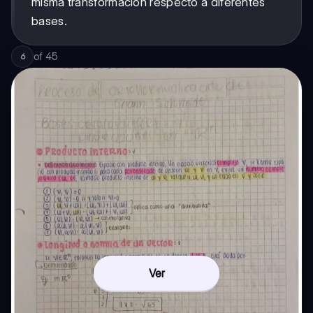
misma transformación respecto a diferentes
bases.
of
45
6
Ver