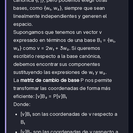
canónica {i, j}, pero podemos elegir otras
bases, como {w₁, w₂}, siempre que sean
linealmente independientes y generen el
espacio.
Supongamos que tenemos un vector v
expresado en términos de una base B₁ = {w₁,
w₂} como v = 2w₁ + 3w₂. Si queremos
escribirlo respecto a la base canónica,
debemos encontrar sus componentes
sustituyendo las expresiones de w₁ y w₂.
La
matriz de cambio de base
P nos permite
transformar las coordenadas de forma más
eficiente: [v]B₂ = P[v]B₁
Donde:
[v]B₁ son las coordenadas de v respecto a
B₁
[v]B₂ son las coordenadas de v respecto a