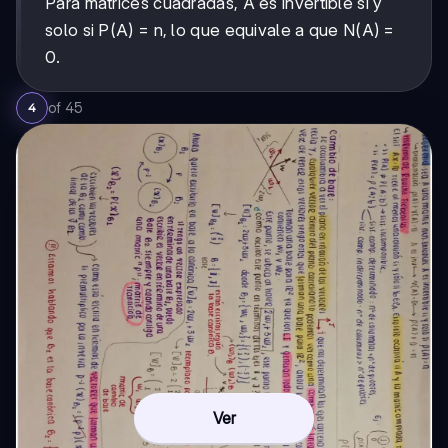
Para matrices cuadradas, A es invertible si y
solo si P(A) = n, lo que equivale a que N(A) =
0.
of
45
4
Ver