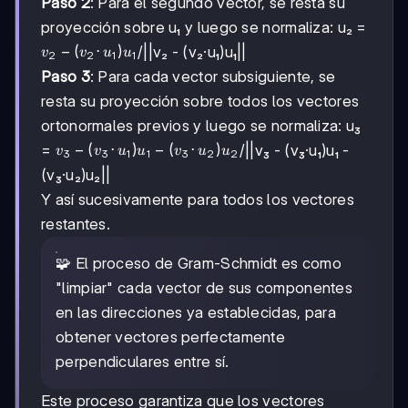
Paso 2
: Para el segundo vector, se resta su
proyección sobre u₁ y luego se normaliza: u₂ =
v₂ -
−
(
⋅
)
/||v₂ - (v₂·u₁)u₁||
v
v
u
u
2
2
1
1
(v₂·u₁)u₁
Paso 3
: Para cada vector subsiguiente, se
resta su proyección sobre todos los vectores
ortonormales previos y luego se normaliza: u₃
v₃ -
−
(
⋅
)
−
(
⋅
)
=
/||v₃ - (v₃·u₁)u₁ -
v
v
u
u
v
u
u
3
3
1
1
3
2
2
(v₃·u₁)u₁
(v₃·u₂)u₂||
-
Y así sucesivamente para todos los vectores
(v₃·u₂)u₂
restantes.
🧩 El proceso de Gram-Schmidt es como
"limpiar" cada vector de sus componentes
en las direcciones ya establecidas, para
obtener vectores perfectamente
perpendiculares entre sí.
Este proceso garantiza que los vectores