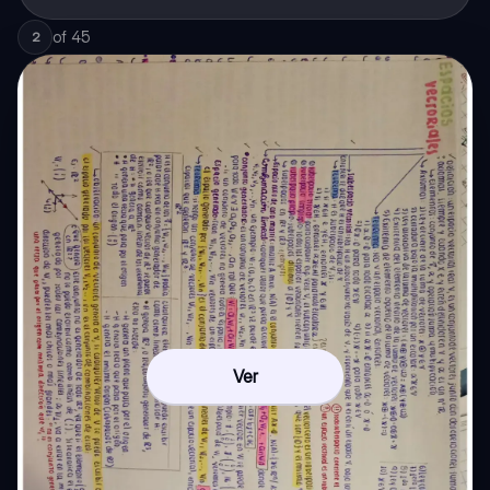
of
45
2
Ver