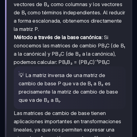
vectores de B₂ como columnas y los vectores
de B₁ como términos independientes. Al reducir
a forma escalonada, obtenemos directamente
la matriz P.
Método a través de la base canónica
: Si
conocemos las matrices de cambio PB₁C (de B₁
a la canónica) y PB₂C (de B₂ a la canónica),
podemos calcular: PB₁B₂ = (PB₂C)⁻¹PB₁C
💡 La matriz inversa de una matriz de
cambio de base P que va de B₁ a B₂ es
precisamente la matriz de cambio de base
que va de B₂ a B₁.
Las matrices de cambio de base tienen
aplicaciones importantes en transformaciones
lineales, ya que nos permiten expresar una