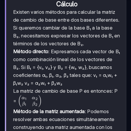
Cálculo
Existen varios métodos para calcular la matriz
de cambio de base entre dos bases diferentes.
Si queremos cambiar de la base B₁ a la base
B₂, necesitamos expresar los vectores de B₁ en
términos de los vectores de B₂.
Método directo
: Expresamos cada vector de B₁
como combinación lineal de los vectores de
B₂. Si B₁ = {v₁, v₂} y B₂ = {w₁, w₂}, buscamos
coeficientes α₁, β₁, α₂, β₂ tales que: v₁ = α₁w₁ +
β₁w₂ v₂ = α₂w₁ + β₂w₂
La matriz de cambio de base P es entonces: P
\begin{pmatrix}
(
)
α
α
1
2
=
\alpha_1 &
β
β
1
2
\alpha_2 \\
Método de la matriz aumentada
: Podemos
\beta_1 &
resolver ambas ecuaciones simultáneamente
\beta_2
\end{pmatrix}
construyendo una matriz aumentada con los