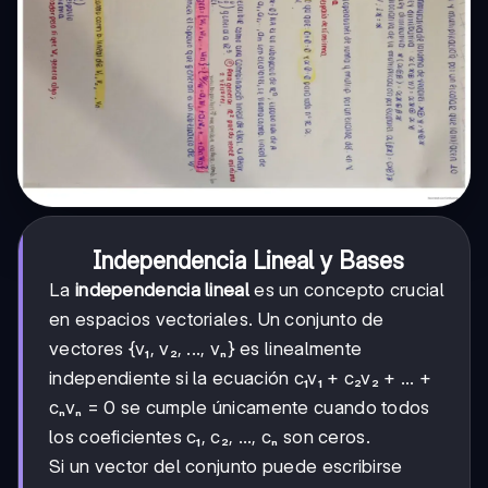
Independencia Lineal y Bases
La
independencia lineal
es un concepto crucial
en espacios vectoriales. Un conjunto de
vectores {v₁, v₂, ..., vₙ} es linealmente
independiente si la ecuación c₁v₁ + c₂v₂ + ... +
cₙvₙ = 0 se cumple únicamente cuando todos
los coeficientes c₁, c₂, ..., cₙ son ceros.
Si un vector del conjunto puede escribirse