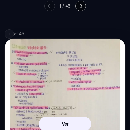
1
/
45
of
45
1
Ver