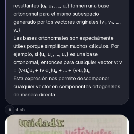
resultantes {u₁, u₂, ..., uₙ} formen una base
ortonormal para el mismo subespacio
generado por los vectores originales {v₁, v₂, ...,
vₙ}.
Las bases ortonormales son especialmente
útiles porque simplifican muchos cálculos. Por
ejemplo, si {u₁, u₂, ..., uₙ} es una base
ortonormal, entonces para cualquier vector v: v
= (v·u₁)u₁ + (v·u₂)u₂ + ... + (v·uₙ)uₙ
Esta expresión nos permite descomponer
cualquier vector en componentes ortogonales
de manera directa.
of
45
8