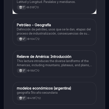
Latitud y Longitud. Paralelos y meridianos.
318
0
1°
Petróleo - Geografía
Geografía
Definición de petróleo, usos que se le dan, etapas del
proceso de industrialización, consecuencias de su
uso, reservas de petróleo en el mundo, y más. Con
104
2
4°
este resumen saqué 10 en mi examen ✨
Relieve de América: Introducción
Geografía
This lecture introduces the diverse landforms of the
Americas, including mountains, plateaus, and plains,
and their impact on geography, hydrography, and
186
0
3°
population distribution.
modelos económicos (argentina)
Geografía
geografía 5to año secundaria
418
12
5°