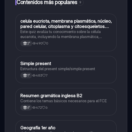
Contenidos más populares
9
C
celula eucriota, membrana plasmática, núcleo,
Biología
pared celular, citoplasma y citoesqueletos.
nombre se las partes de la celula eucariota
Este quiz evalúa tu conocimiento sobre la célula
eucariota, incluyendo la membrana plasmática,
núcleo, pared celular, citoplasma y citoesqueleto.
490
0
2°
Simple present
Inglés
Estructura del present simple/simple present
483
7
1°
Resumen gramática inglesa B2
Inglés
Contiene los temas básicos necesarios para el FCE
472
6
6°
Geografía 1er año
Geografía