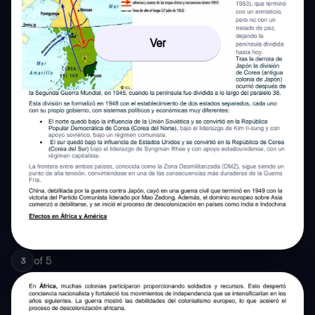
Ver
of
5
3