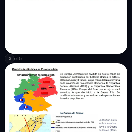
of
5
2