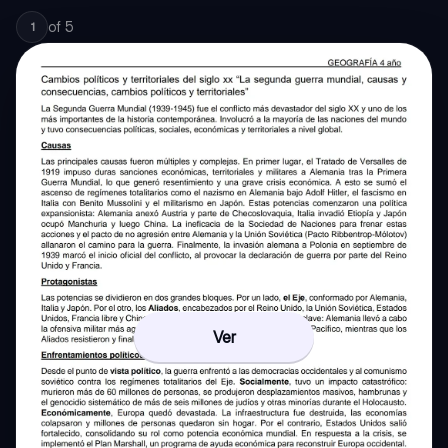
of
5
1
Ver