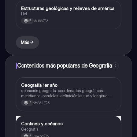
Estructuras geológicas y relieves de américa
Geografía
Hol
155
3
2°
Más
Contenidos más populares de Geografía
9
Geografía 1er año
Geografía
definición geografía-coordenadas geográficas-
meridianos-paralelos-definición latitud y longitud-
elementos del mapa-definición mapa-localización
284
3
1°
relativa y absoluta
Contines y océanos
Geografía
Geografía
435
2
1°