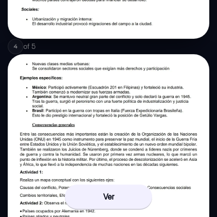
of
5
4
Ver