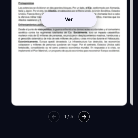
Ver
1
/
5