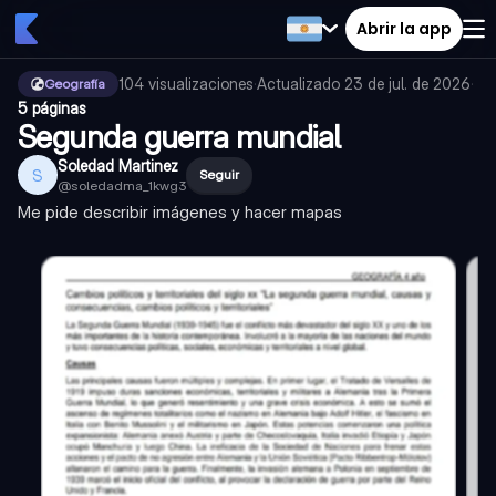
Abrir la app
104
visualizaciones
·
Actualizado
23 de jul. de 2026
·
Geografía
5 páginas
Segunda guerra mundial
Soledad Martinez
S
Seguir
@
soledadma_1kwg3
Me pide describir imágenes y hacer mapas