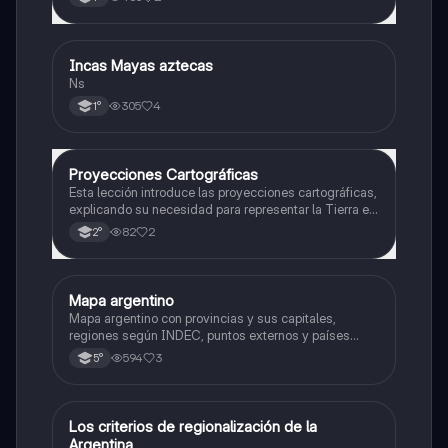
Incas Mayas aztecas
Historia
Ns
305
4
1°
Proyecciones Cartográficas
Geografía
Esta lección introduce las proyecciones cartográficas,
explicando su necesidad para representar la Tierra en
un plano y la selección de la proyección más
82
2
2°
adecuada para minimizar distorsiones.
Mapa argentino
Geografía
Mapa argentino con provincias y sus capitales,
regiones según INDEC, puntos externos y países
limitrofes
594
3
5°
Los criterios de regionalización de la
Geografía
Argentina