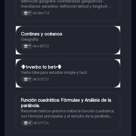
definición geografía-coordenadas geográficas-
meridianos-paralelos-definición latitud y longitud-
elementos del mapa-definición mapa-localización
284
3
1°
relativa y absoluta
Contines y océanos
Geografía
Geografía
435
2
1°
🪻✨️verbo to be✨️🪻
Inglés
Verbo tobe para estudiar simple y facil
272
2
1°
Función cuadrática: Fórmulas y Análisis de la
Matemáticas
parábola.
Resumen teórico-práctico sobre la función cuadrática,
sus fórmulas principales y el estudio de la parábola
como representación gráfica.Incluye desarrollo de la
271
4
4°
forma general, cálculo de raíces, vértice y elementos
fundamentales para su interpretación