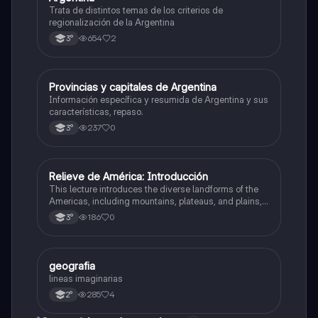
Trata de distintos temas de los criterios de
regionalización de la Argentina
654
2
3°
Provincias y capitales de Argentina
Geografía
Información específica y resumida de Argentina y sus
características, repaso.
237
0
3°
Relieve de América: Introducción
Geografía
This lecture introduces the diverse landforms of the
Americas, including mountains, plateaus, and plains,
and their impact on geography, hydrography, and
186
0
3°
population distribution.
geografia
Geografía
lineas imaginarias
285
4
2°