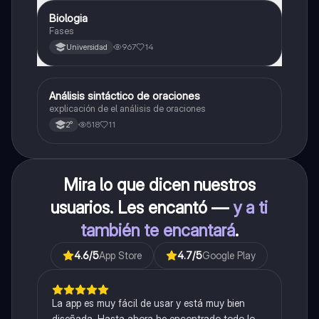
Biologia
Biología
Fases
967
14
Universidad
Análisis sintáctico de oraciones
Lengua
explicación de el análisis de oraciones
518
11
2°
Mira lo que dicen nuestros
usuarios. Les encantó —
y a ti
también te encantará
.
4.6
/5
App Store
4.7
/5
Google Play
La app es muy fácil de usar y está muy bien
diseñada. Hasta ahora he encontrado todo lo