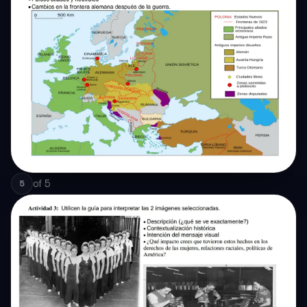
of
5
5