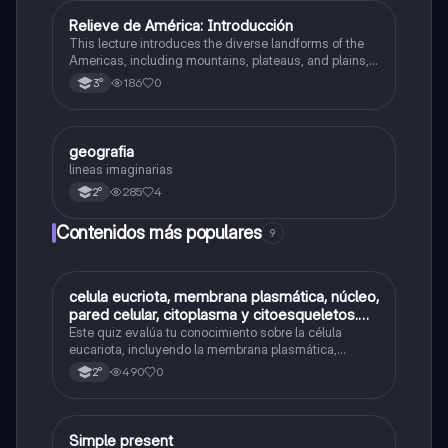
Relieve de América: Introducción
Geografía
This lecture introduces the diverse landforms of the
Americas, including mountains, plateaus, and plains,
and their impact on geography, hydrography, and
186
0
3°
population distribution.
geografia
Geografía
lineas imaginarias
285
4
2°
Contenidos más populares
9
C
celula eucriota, membrana plasmática, núcleo,
Biología
pared celular, citoplasma y citoesqueletos.
nombre se las partes de la celula eucariota
Este quiz evalúa tu conocimiento sobre la célula
eucariota, incluyendo la membrana plasmática,
núcleo, pared celular, citoplasma y citoesqueleto.
490
0
2°
Simple present
Inglés