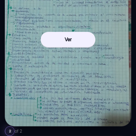
Ver
of
2
2