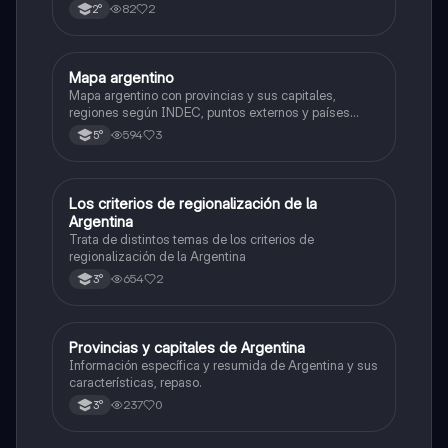
un plano y la selección de la proyección más
82
2
2°
adecuada para minimizar distorsiones.
Mapa argentino
Geografía
Mapa argentino con provincias y sus capitales,
regiones según INDEC, puntos externos y países
limitrofes
594
3
5°
Los criterios de regionalización de la
Geografía
Argentina
Trata de distintos temas de los criterios de
regionalización de la Argentina
654
2
3°
Provincias y capitales de Argentina
Geografía
Información específica y resumida de Argentina y sus
características, repaso.
237
0
3°