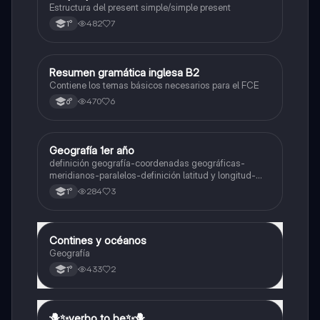
Estructura del present simple/simple present
482
7
1°
Resumen gramática inglesa B2
Inglés
Contiene los temas básicos necesarios para el FCE
470
6
6°
Geografía 1er año
Geografía
definición geografía-coordenadas geográficas-
meridianos-paralelos-definición latitud y longitud-
elementos del mapa-definición mapa-localización
284
3
1°
relativa y absoluta
Contines y océanos
Geografía
Geografía
433
2
1°
🪻✨️verbo to be✨️🪻
Inglés