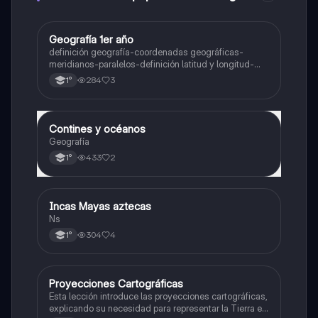
Geografía 1er año
Geografía
definición geografía-coordenadas geográficas-
meridianos-paralelos-definición latitud y longitud-
elementos del mapa-definición mapa-localización
284
3
1°
relativa y absoluta
Contines y océanos
Geografía
Geografía
433
2
1°
Incas Mayas aztecas
Historia
Ns
304
4
1°
Proyecciones Cartográficas
Geografía
Esta lección introduce las proyecciones cartográficas,
explicando su necesidad para representar la Tierra en