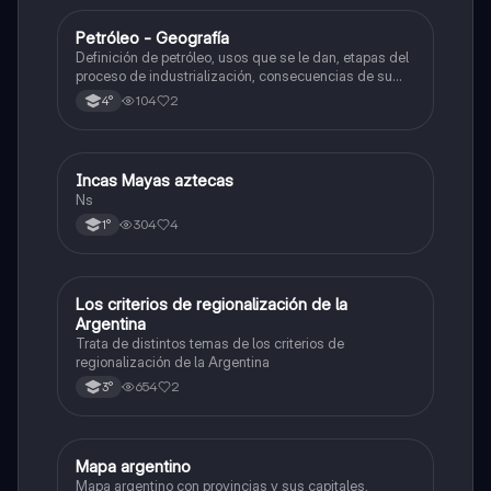
Petróleo - Geografía
Geografía
Definición de petróleo, usos que se le dan, etapas del
proceso de industrialización, consecuencias de su
uso, reservas de petróleo en el mundo, y más. Con
104
2
4°
este resumen saqué 10 en mi examen ✨
Incas Mayas aztecas
Historia
Ns
304
4
1°
Los criterios de regionalización de la
Geografía
Argentina
Trata de distintos temas de los criterios de
regionalización de la Argentina
654
2
3°
Mapa argentino
Geografía
Mapa argentino con provincias y sus capitales,