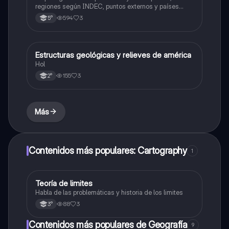
regiones según INDEC, puntos externos y países
limitrofes
594
3
5°
Estructuras geológicas y relieves de américa
Geografía
Hol
155
3
2°
Más
Contenidos más populares: Cartography
1
Teoría de limites
Geografía
Habla de las problemáticas y historia de los limites
88
3
3°
Contenidos más populares de Geografía
9