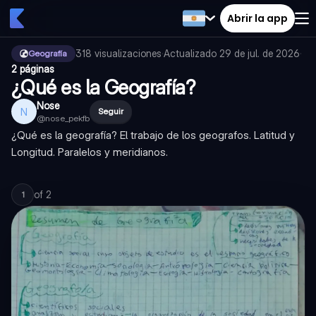
Abrir la app
318
visualizaciones
·
Actualizado
29 de jul. de 2026
·
Geografía
2 páginas
¿Qué es la Geografía?
Nose
N
Seguir
@
nose_pekfb
¿Qué es la geografía? El trabajo de los geografos. Latitud y
Longitud. Paralelos y meridianos.
of
2
1