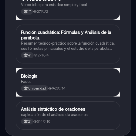
Verbo tobe para estudiar simple y facil
271
2
1°
Función cuadrática: Fórmulas y Análisis de la
Matemáticas
parábola.
Resumen teórico-práctico sobre la función cuadrática,
sus fórmulas principales y el estudio de la parábola
como representación gráfica.Incluye desarrollo de la
271
4
4°
forma general, cálculo de raíces, vértice y elementos
fundamentales para su interpretación
Biologia
Biología
Fases
965
14
Universidad
Análisis sintáctico de oraciones
Lengua
explicación de el análisis de oraciones
514
10
2°