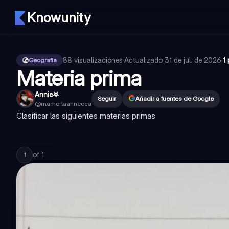
Knowunity
88
visualizaciones
·
Actualizado
31 de jul. de 2026
·
1
Geografía
Materia prima
Annie𖤐
Seguir
Añadir a fuentes de Google
@
mamertaannecca
Clasificar las siguientes materias primas
of
1
1