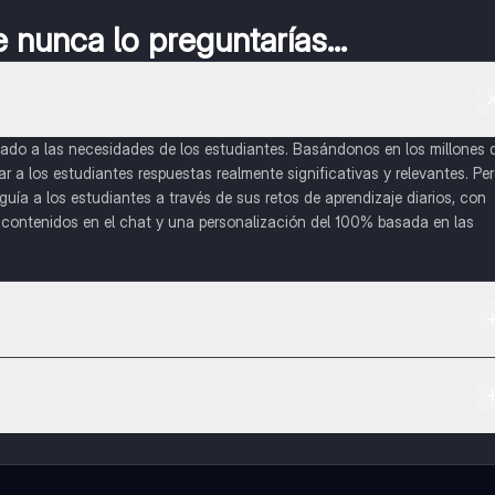
nunca lo preguntarías...
do a las necesidades de los estudiantes. Basándonos en los millones 
a los estudiantes respuestas realmente significativas y relevantes. Pe
uía a los estudiantes a través de sus retos de aprendizaje diarios, con
o contenidos en el chat y una personalización del 100% basada en las
 App Store.
l contenido de la app, puedes chatear con otros alumnos y recibir ayuda
cación, que te permitirá acceder a determinadas funciones.