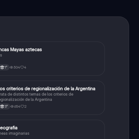
ncas Mayas aztecas
Historia
s
304
4
1°
os criterios de regionalización de la Argentina
Geografía
rata de distintos temas de los criterios de
egionalización de la Argentina
654
2
3°
eografia
Geografía
ineas imaginarias