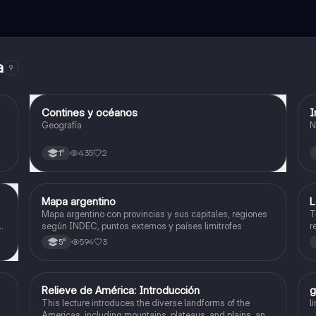
a
9
Contines y océanos
I
Geografía
Geografía
N
435
2
1°
Mapa argentino
L
Geografía
Mapa argentino con provincias y sus capitales, regiones
T
n
según INDEC, puntos externos y países limitrofes
r
a
594
3
5°
Relieve de América: Introducción
g
Geografía
This lecture introduces the diverse landforms of the
l
Americas, including mountains, plateaus, and plains, and