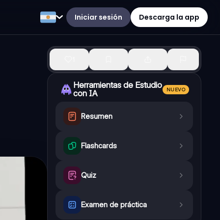
Iniciar sesión
Descarga la app
1
Herramientas de Estudio
NUEVO
con IA
Resumen
Flashcards
Quiz
Examen de práctica