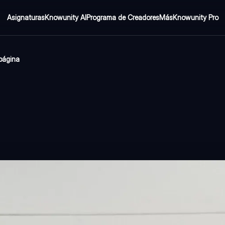
Asignaturas
Knowunity AI
Programa de Creadores
Más
Knowunity Pro
 página