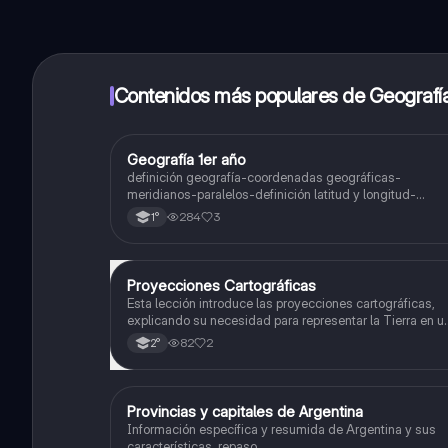
Contenidos más populares de Geografí
Geografía 1er año
Geografía
definición geografía-coordenadas geográficas-
meridianos-paralelos-definición latitud y longitud-
elementos del mapa-definición mapa-localización
284
3
1°
relativa y absoluta
Proyecciones Cartográficas
Geografía
Esta lección introduce las proyecciones cartográficas,
explicando su necesidad para representar la Tierra en u
plano y la selección de la proyección más adecuada par
82
2
2°
minimizar distorsiones.
Provincias y capitales de Argentina
Geografía
Información específica y resumida de Argentina y sus
características, repaso.