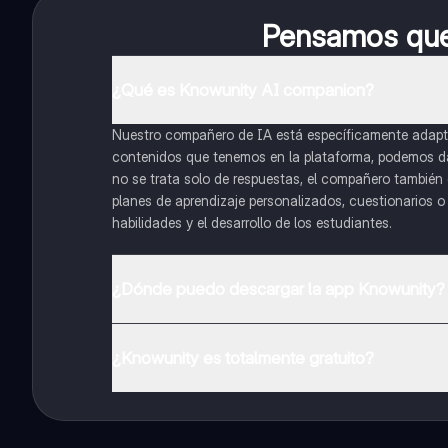
Pensamos que 
¿Qué es Knowunity AI companion?
Nuestro compañero de IA está específicamente adapta
contenidos que tenemos en la plataforma, podemos dar 
no se trata solo de respuestas, el compañero también g
planes de aprendizaje personalizados, cuestionarios 
habilidades y el desarrollo de los estudiantes.
¿Dónde puedo descargar la app Knowunity?
Puedes descargar la app en Google Play Store y Apple
¿Knowunity es totalmente gratuito?
¡Sí lo es! Tienes acceso totalmente gratuito a todo e
inmeditamente. Puedes ganar dinero utilizando la apli