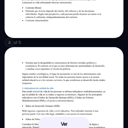
of
5
2
Ver