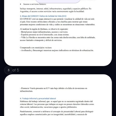
of
5
3