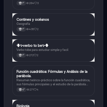
elementos del mapa-definición mapa-localización
284
3
1°
relativa y absoluta
Contines y océanos
Geografía
Geografía
435
2
1°
🪻✨️verbo to be✨️🪻
Inglés
Verbo tobe para estudiar simple y facil
272
2
1°
Función cuadrática: Fórmulas y Análisis de la
Matemáticas
parábola.
Resumen teórico-práctico sobre la función cuadrática,
sus fórmulas principales y el estudio de la parábola
como representación gráfica.Incluye desarrollo de la
271
4
4°
forma general, cálculo de raíces, vértice y elementos
fundamentales para su interpretación
Biologia
Biología