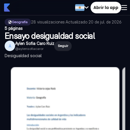
Abrir la app
28
visualizaciones
·
Actualizado
20 de jul. de 2026
·
Geografía
5 páginas
Ensayo desigualdad social
Aylen Sofia Caro Ruiz
A
Seguir
@
aylensofiacaror
Desigualdad social