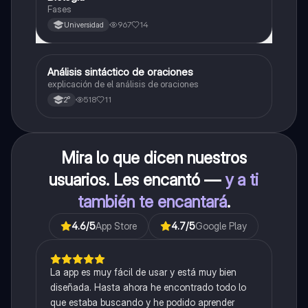
Fases
967
14
Universidad
Análisis sintáctico de oraciones
Lengua
explicación de el análisis de oraciones
518
11
2°
Mira lo que dicen nuestros
usuarios. Les encantó —
y a ti
también te encantará
.
4.6
/5
App Store
4.7
/5
Google Play
La app es muy fácil de usar y está muy bien
diseñada. Hasta ahora he encontrado todo lo
que estaba buscando y he podido aprender