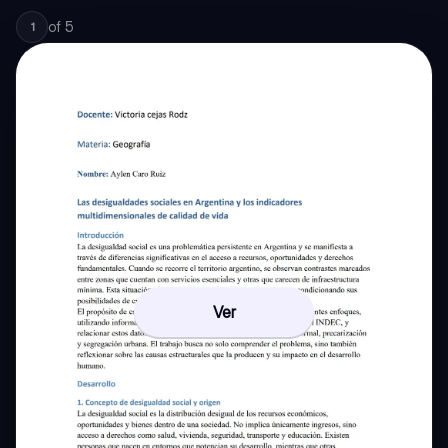
of
5
1
Ver