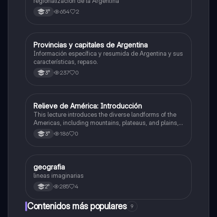
regionalización de la Argentina
654
2
3°
Provincias y capitales de Argentina
Geografía
Información específica y resumida de Argentina y sus
características, repaso.
237
0
3°
Relieve de América: Introducción
Geografía
This lecture introduces the diverse landforms of the
Americas, including mountains, plateaus, and plains,
and their impact on geography, hydrography, and
186
0
3°
population distribution.
geografia
Geografía
lineas imaginarias
285
4
2°
Contenidos más populares
9