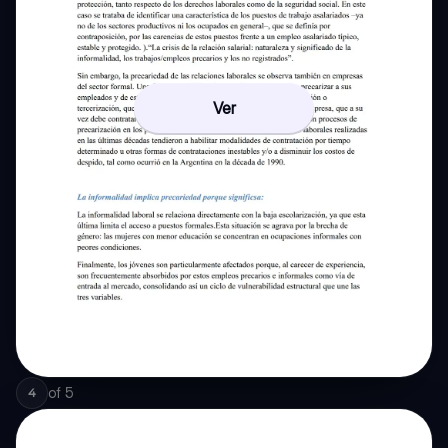
Ver
of
5
4