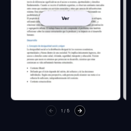
Ver
1
/
5