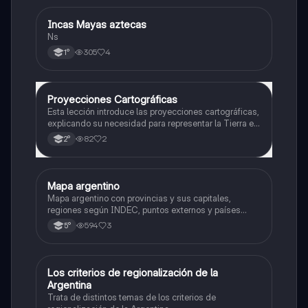
Incas Mayas aztecas
Historia
Ns
305
4
1°
Proyecciones Cartográficas
Geografía
Esta lección introduce las proyecciones cartográficas,
explicando su necesidad para representar la Tierra en
un plano y la selección de la proyección más
82
2
2°
adecuada para minimizar distorsiones.
Mapa argentino
Geografía
Mapa argentino con provincias y sus capitales,
regiones según INDEC, puntos externos y países
limitrofes
594
3
5°
Los criterios de regionalización de la
Geografía
Argentina
Trata de distintos temas de los criterios de