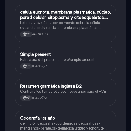
C
celula eucriota, membrana plasmática, núcleo,
Biología
pared celular, citoplasma y citoesqueletos.
nombre se las partes de la celula eucariota
Este quiz evalúa tu conocimiento sobre la célula
eucariota, incluyendo la membrana plasmática,
núcleo, pared celular, citoplasma y citoesqueleto.
490
0
2°
Simple present
Inglés
Estructura del present simple/simple present
483
7
1°
Resumen gramática inglesa B2
Inglés
Contiene los temas básicos necesarios para el FCE
472
6
6°
Geografía 1er año
Geografía
definición geografía-coordenadas geográficas-
meridianos-paralelos-definición latitud y longitud-