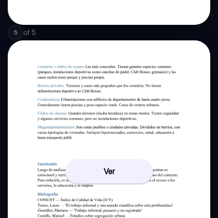
of
5
5
Ver