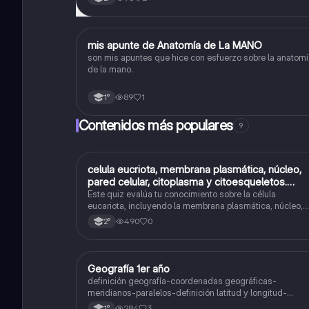
mis apunte de Anatomía de La MANO
Ciencias Naturales
son mis apuntes que hice con esfuerzo sobre la anatomí
de la mano.
89
1
1°
Contenidos más populares
9
C
celula eucriota, membrana plasmática, núcleo,
Biología
pared celular, citoplasma y citoesqueletos.
nombre se las partes de la celula eucariota
Este quiz evalúa tu conocimiento sobre la célula
eucariota, incluyendo la membrana plasmática, núcleo,
pared celular, citoplasma y citoesqueleto.
490
0
2°
Geografía 1er año
Geografía
definición geografía-coordenadas geográficas-
meridianos-paralelos-definición latitud y longitud-
elementos del mapa-definición mapa-localización
284
3
1°