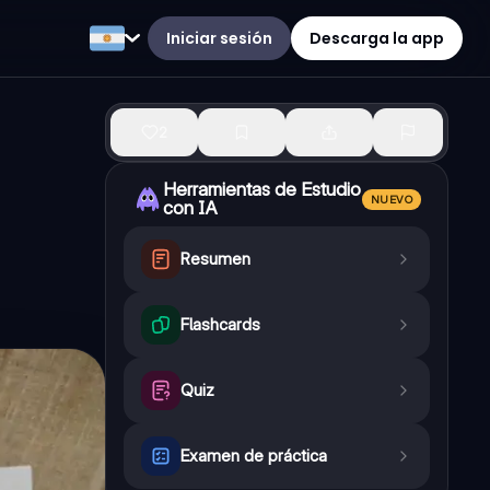
Iniciar sesión
Descarga la app
2
Herramientas de Estudio
NUEVO
con IA
Resumen
Flashcards
Quiz
Examen de práctica