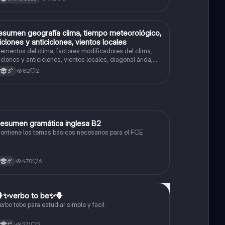
esumen geografía clima, tiempo meteorológico,
Biología
iclones y anticiclones, vientos locales
lementos del clima, factores modificadores del clima,
iclones y anticiclones, vientos locales, diagonal árida,
enómenos meteorológicos,
82
2
3°
eteorología,climatología,servicio meteorologico
acional tipos de climas, régimen pluvial atlántico y
acífico
esumen gramática inglesa B2
Inglés
ontiene los temas básicos necesarios para el FCE
470
6
6°
✨️verbo to be✨️🪻
Inglés
erbo tobe para estudiar simple y facil
271
2
1°