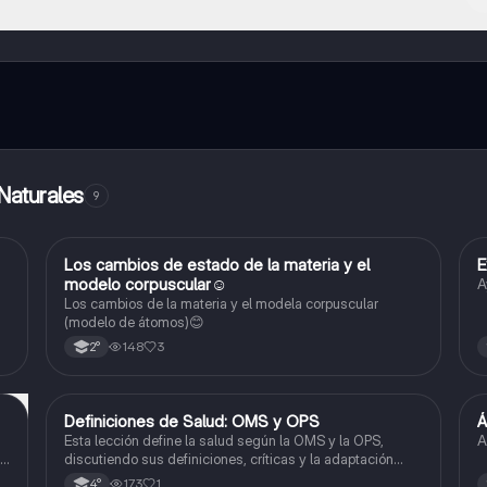
l contenido de la app, puedes chatear con otros alumnos y recibir ayuda
cación, que te permitirá acceder a determinadas funciones.
Naturales
9
Los cambios de estado de la materia y el
Ciencias Naturales
modelo corpuscular☺️
A
Los cambios de la materia y el modela corpuscular
(modelo de átomos)😊
148
3
2°
Definiciones de Salud: OMS y OPS
Á
Ciencias Naturales
Esta lección define la salud según la OMS y la OPS,
A
 y
discutiendo sus definiciones, críticas y la adaptación
diferenciada.
173
1
4°