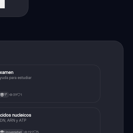
Examen
Ciencias Naturales
yuda para estudiar
39
1
1°
cidos nucleicos
Biología
DN, ARN y ATP
192
5
Universidad