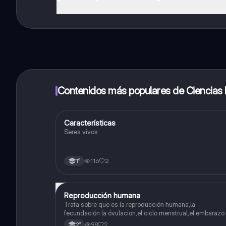
¡Sí lo es! Tienes acceso totalmente gratuito a todo e
inmeditamente. Puedes ganar dinero utilizando la apli
Contenidos más populares de Ciencias 
Características
Ciencias Naturales
Seres vivos
116
2
1°
Reproducción humana
Ciencias Naturales
Trata sobre que es la reproducción humana,la
fecundación la óvulacion,el ciclo menstrual,el embarazo
sus características,parto y los aparatos q lo componen
98
2
2°