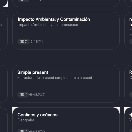
Impacto Ambiental y Contaminación
r
Ciencias Naturales
c
a
Impacto Ambiental y contaminacion
e
c
f
48
1
5°
m
n
p
Simple present
R
Inglés
Estructura del present simple/simple present
C
482
7
1°
Contines y océanos

Geografía
Geografía
V
433
2
1°