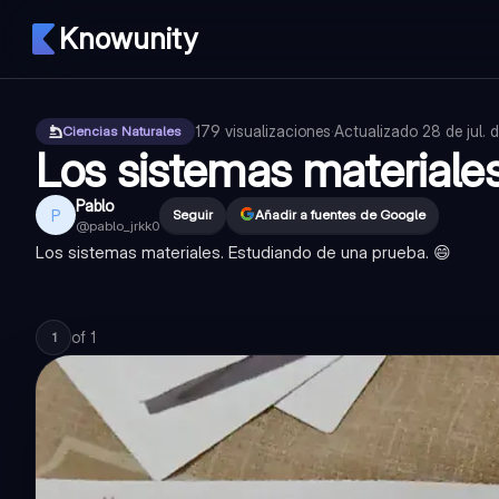
Knowunity
179
visualizaciones
·
Actualizado
28 de jul.
Ciencias Naturales
Los sistemas materiale
Pablo
P
Seguir
Añadir a fuentes de Google
@
pablo_jrkk0
Los sistemas materiales. Estudiando de una prueba. 😄
of
1
1