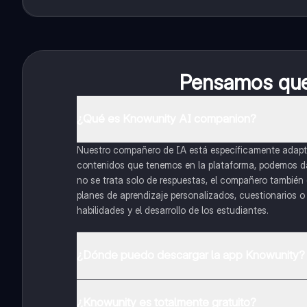
Pensamos que 
¿Qué es Knowunity AI companion?
Nuestro compañero de IA está específicamente adapta
contenidos que tenemos en la plataforma, podemos dar 
no se trata solo de respuestas, el compañero también g
planes de aprendizaje personalizados, cuestionarios 
habilidades y el desarrollo de los estudiantes.
¿Dónde puedo descargar la app Knowunity?
Puedes descargar la app en Google Play Store y Apple
¿Knowunity es totalmente gratuito?