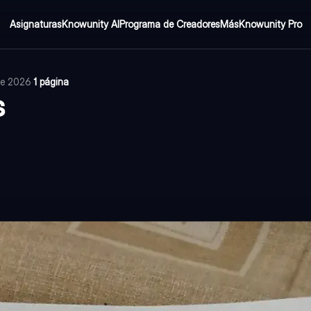
Asignaturas
Knowunity AI
Programa de Creadores
Más
Knowunity Pro
 de 2026
·
1 página
s