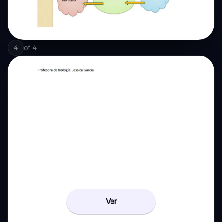
of
4
4
Ver