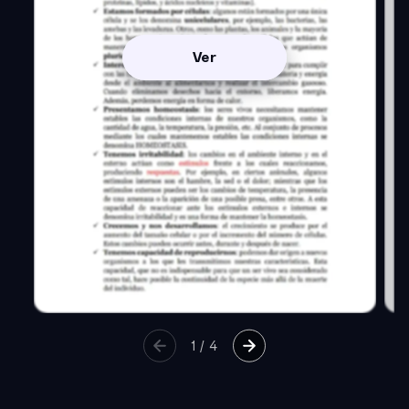
Ver
1
/
4