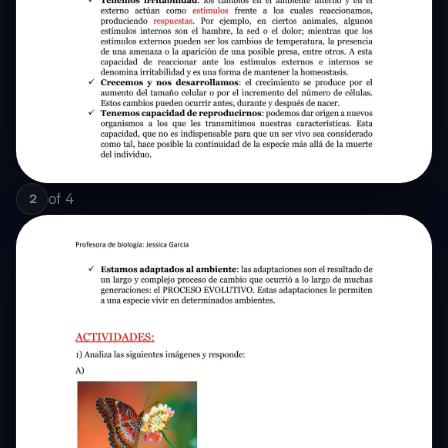
of
4
2