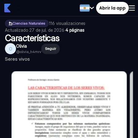
Abrir la app
116
visualizaciones
·
Ciencias Naturales
Actualizado
27 de jul. de 2026
·
4 páginas
Características
Olivia
O
Seguir
@
olivia_h4mrv
Seres vivos