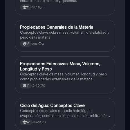
estados sólido, líquido y gaseoso.
73
0
1°
P
Propiedades Generales de la Materia
Ciencias Naturales
Conceptos clave sobre masa, volumen, divisibilidad y
peso de la materia.
51
0
1°
P
Propiedades Extensivas: Masa, Volumen,
Ciencias Naturales
Longitud y Peso
Conceptos clave de masa, volumen, longitud y peso
como propiedades extensivas de la materia.
49
0
1°
C
Ciclo del Agua: Conceptos Clave
Ciencias Naturales
Conceptos esenciales del ciclo hidrológico:
evaporación, condensación, precipitación, infiltración
y transpiración.
42
0
4°