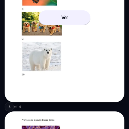
Ver
of
4
3