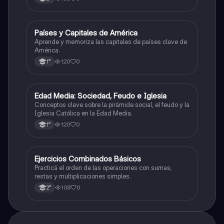
P
Países y Capitales de América
Geografía
Aprende y memoriza las capitales de países clave de
América.
120
0
1°
E
Edad Media: Sociedad, Feudo e Iglesia
Historia
Conceptos clave sobre la pirámide social, el feudo y la
Iglesia Católica en la Edad Media.
120
0
1°
E
Ejercicios Combinados Básicos
Matemáticas
Practicá el orden de las operaciones con sumas,
restas y multiplicaciones simples.
108
0
2°