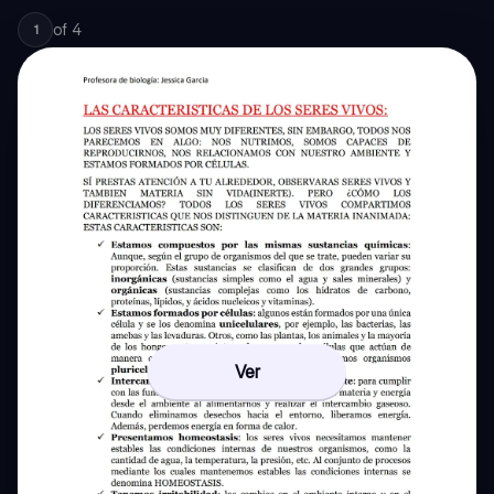
of
4
1
Ver