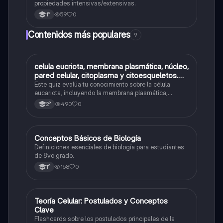
propiedades intensivas/extensivas.
59
0
1°
Contenidos más populares
9
C
celula eucriota, membrana plasmática, núcleo,
Biología
pared celular, citoplasma y citoesqueletos.
nombre se las partes de la celula eucariota
Este quiz evalúa tu conocimiento sobre la célula
eucariota, incluyendo la membrana plasmática,
núcleo, pared celular, citoplasma y citoesqueleto.
490
0
2°
C
Conceptos Básicos de Biología
Biología
Definiciones esenciales de biología para estudiantes
de 8vo grado.
158
0
1°
T
Teoría Celular: Postulados y Conceptos
Biología
Clave
Flashcards sobre los postulados principales de la