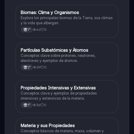
B
Biomas: Clima y Organismos
Ciencias Naturales
Explora los principales biomas de la Tierra, sus climas
y la vida que albergan.
46
0
1°
P
Partículas Subatómicas y Átomos
Ciencias Naturales
Conceptos clave sobre protones, neutrones,
electrones y ejemplos de átomos.
39
0
2°
P
Propiedades Intensivas y Extensivas
Ciencias Naturales
Conceptos clave y ejemplos de propiedades
intensivas y extensivas de la materia.
36
0
1°
M
Materia y sus Propiedades
Ciencias Naturales
Conceptos básicos de materia, masa, volumen y