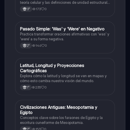
teoría celular y las definiciones de unidad estructural
y funcional.
173
0
3°
P
Pasado Simple: 'Was' y 'Were' en Negativo
Inglés
Practica transformar oraciones afirmativas con 'was' y
'were' a su forma negativa.
146
0
2°
L
Latitud, Longitud y Proyecciones
Geografía
Cartográficas
Explora cómo la latitud y longitud se ven en mapas y
cómo esto cambia nuestra visión del mundo.
235
0
1°
C
Civilizaciones Antiguas: Mesopotamia y
Historia
Egipto
Conceptos clave sobre los faraones de Egipto y la
escritura cuneiforme de Mesopotamia.
153
0
2°