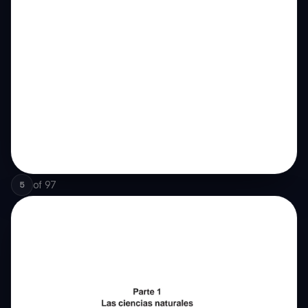
of
97
5