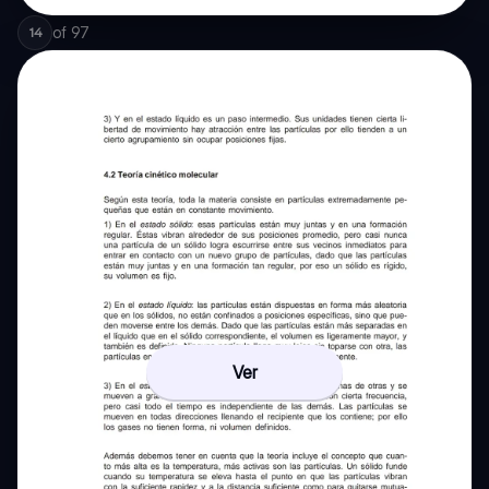
of
97
14
Ver