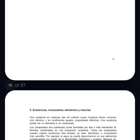
of
97
18