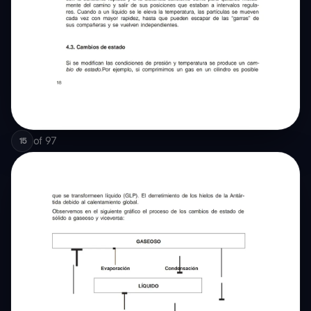
of
97
15