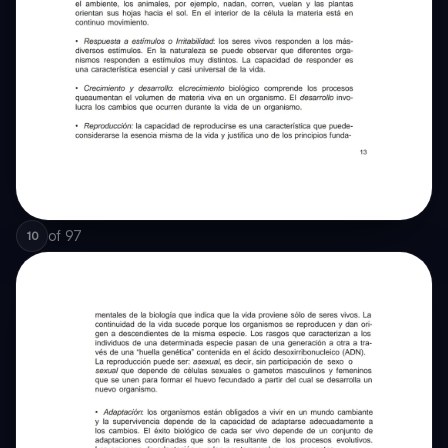
of
97
10