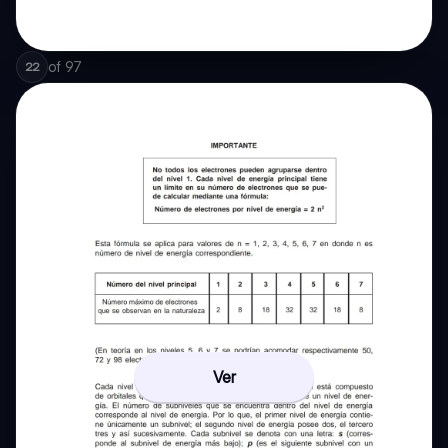
of
97
22
Ver