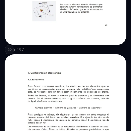
of
97
20