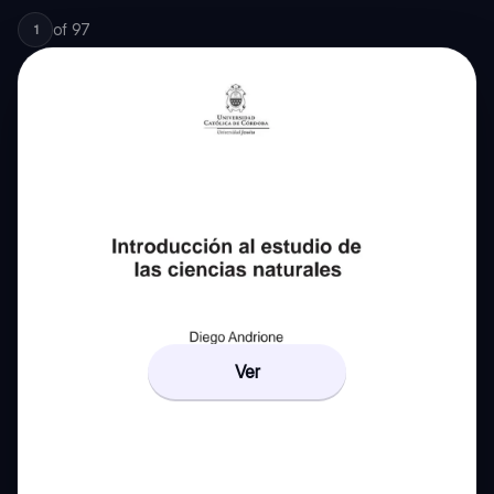
of
97
1
Ver