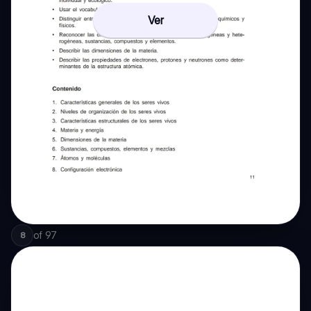
Ver
of
97
8