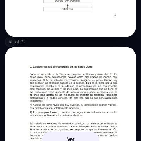
of
97
12
Ver