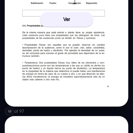
Ver
of
97
16