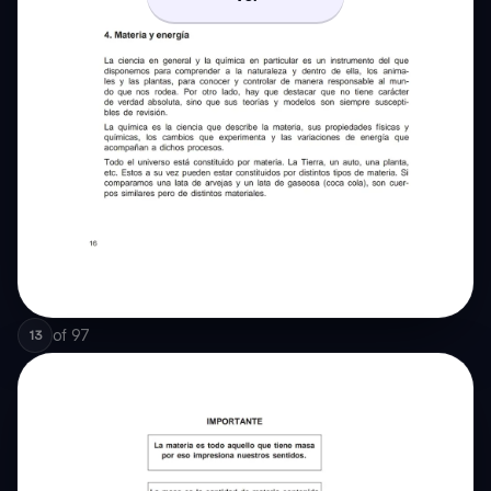
of
97
13