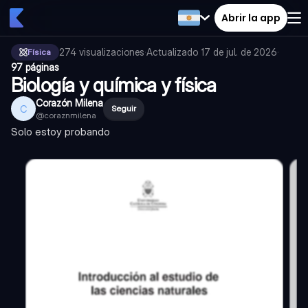
Abrir la app
274
visualizaciones
·
Actualizado
17 de jul. de 2026
·
Física
97 páginas
Biología y química y física
Corazón Milena
C
Seguir
@
coraznmilena
Solo estoy probando