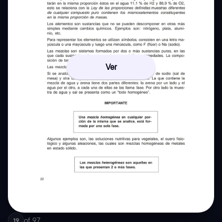
Ver
of
97
19