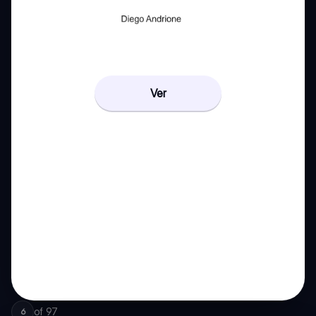
Ver
of
97
6