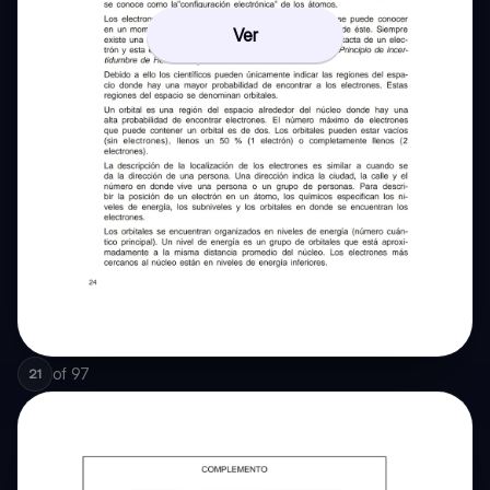
Ver
of
97
21