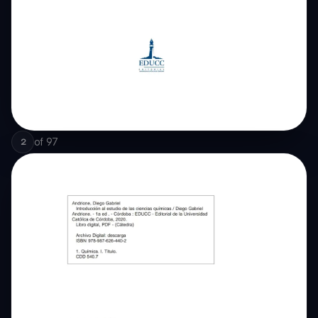
of
97
2