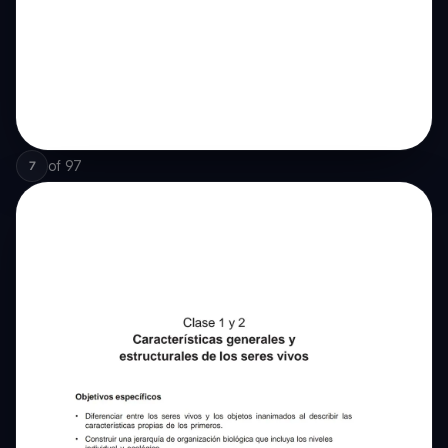
of
97
7