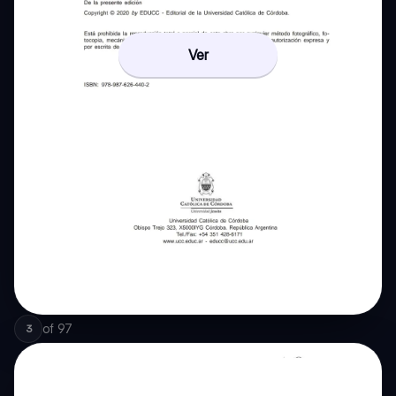
Ver
of
97
3