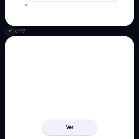
of
97
17
Ver