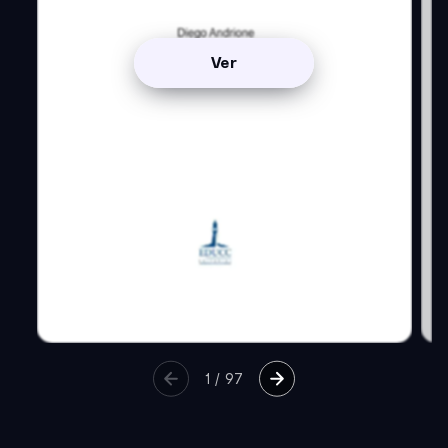
Ver
1
/
97