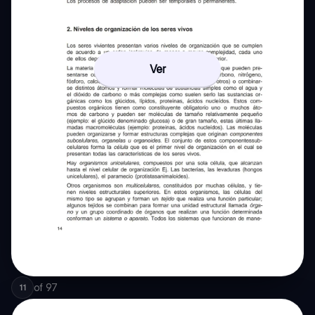
Ver
of
97
11