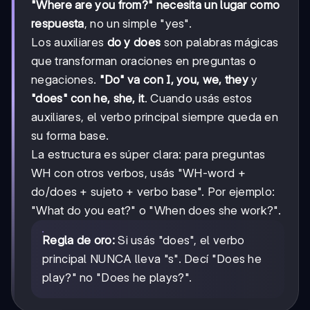
"Where are you from?" necesita un lugar como
respuesta
, no un simple "yes".
Los auxiliares
do y does
son palabras mágicas
que transforman oraciones en preguntas o
negaciones.
"Do" va con I, you, we, they
y
"does" con he, she, it
. Cuando usás estos
auxiliares, el verbo principal siempre queda en
su forma base.
La estructura es súper clara: para preguntas
WH con otros verbos, usás "WH-word +
do/does + sujeto + verbo base". Por ejemplo:
"What do you eat?" o "When does she work?".
Regla de oro:
Si usás "does", el verbo
principal NUNCA lleva "s". Decí "Does he
play?" no "Does he plays?".