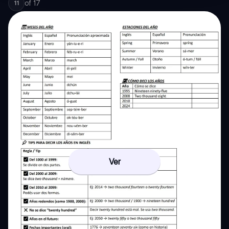
of
17
11
Ver