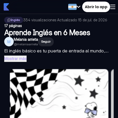
Abrir la app
354
visualizaciones
·
Actualizado
15 de jul. de 2026
·
Inglés
17 páginas
Aprende Inglés en 6 Meses
Melania arrieta
M
Seguir
@
melaniaarrieta
El inglés básico es tu puerta de entrada al mundo,...
Mostrar más