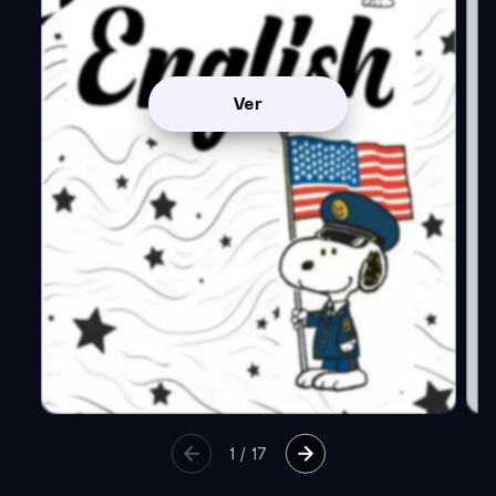
Ver
1
/
17