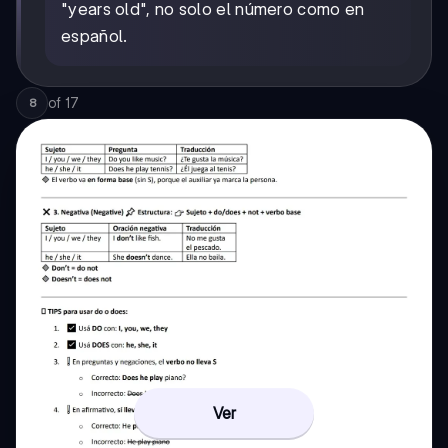
"years old", no solo el número como en
español.
of
17
8
Ver