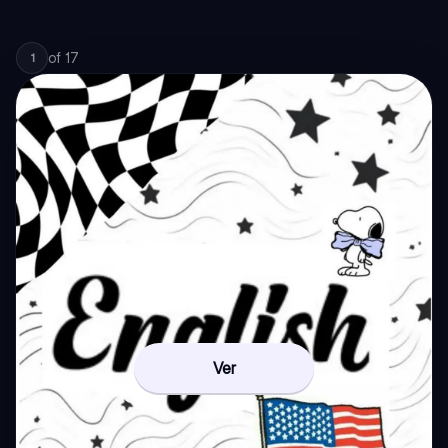
of
17
1
Ver