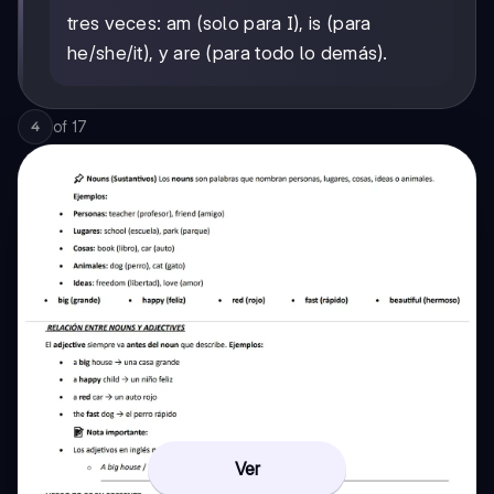
tres veces: am (solo para I), is (para
he/she/it), y are (para todo lo demás).
of
17
4
Ver