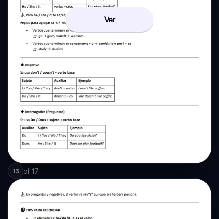
Ver
of
17
13