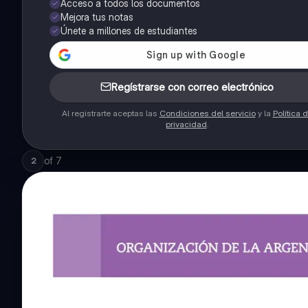
Acceso a todos los documentos
Mejora tus notas
Únete a millones de estudiantes
Regístrarse con correo electrónico
Al registrarte aceptas las
Condiciones del servicio
y la
Política 
privacidad
.
of
7
2