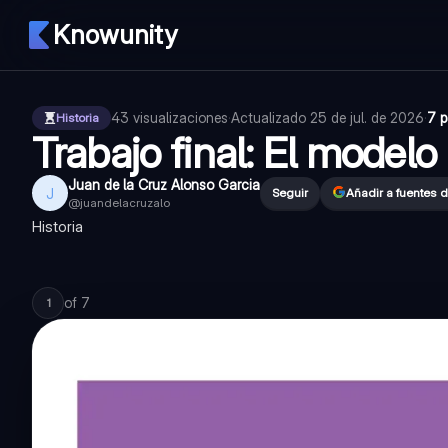
Knowunity
43
visualizaciones
·
Actualizado
25 de jul. de 2026
·
7 p
Historia
Trabajo final: El model
Juan de la Cruz Alonso Garcia
J
Seguir
Añadir a fuentes 
@
juandelacruzalo
Historia
of
7
1