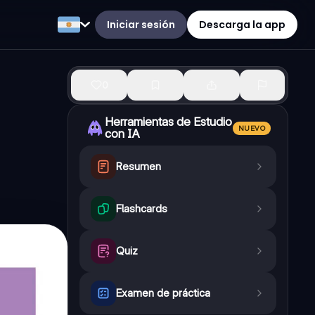
Iniciar sesión
Descarga la app
0
Herramientas de Estudio
NUEVO
con IA
Resumen
Flashcards
Quiz
Examen de práctica