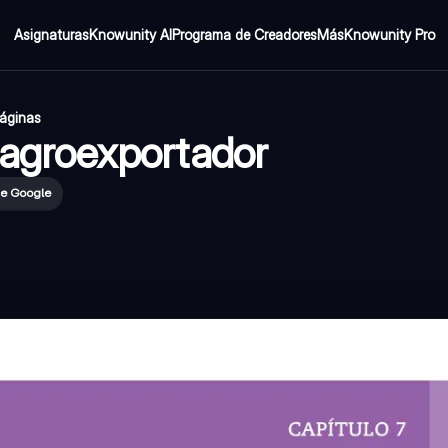
Asignaturas
Knowunity AI
Programa de Creadores
Más
Knowunity Pro
áginas
o agroexportador
de Google