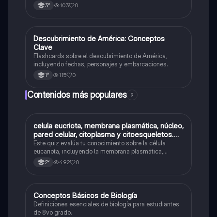
103
0
3°
D
Descubrimiento de América: Conceptos
Historia
Clave
Flashcards sobre el descubrimiento de América,
incluyendo fechas, personajes y embarcaciones.
115
0
1°
Contenidos más populares
9
C
celula eucriota, membrana plasmática, núcleo,
Biología
pared celular, citoplasma y citoesqueletos.
nombre se las partes de la celula eucariota
Este quiz evalúa tu conocimiento sobre la célula
eucariota, incluyendo la membrana plasmática,
núcleo, pared celular, citoplasma y citoesqueleto.
492
0
2°
C
Conceptos Básicos de Biología
Biología
Definiciones esenciales de biología para estudiantes
de 8vo grado.