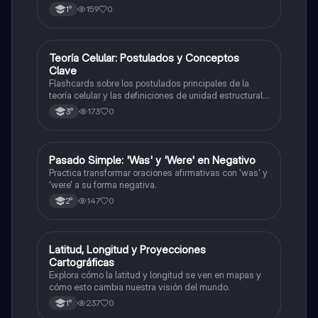
159
0
1°
T
Teoría Celular: Postulados y Conceptos
Biología
Clave
Flashcards sobre los postulados principales de la
teoría celular y las definiciones de unidad estructural
y funcional.
173
0
3°
P
Pasado Simple: 'Was' y 'Were' en Negativo
Inglés
Practica transformar oraciones afirmativas con 'was' y
'were' a su forma negativa.
147
0
2°
L
Latitud, Longitud y Proyecciones
Geografía
Cartográficas
Explora cómo la latitud y longitud se ven en mapas y
cómo esto cambia nuestra visión del mundo.
237
0
1°