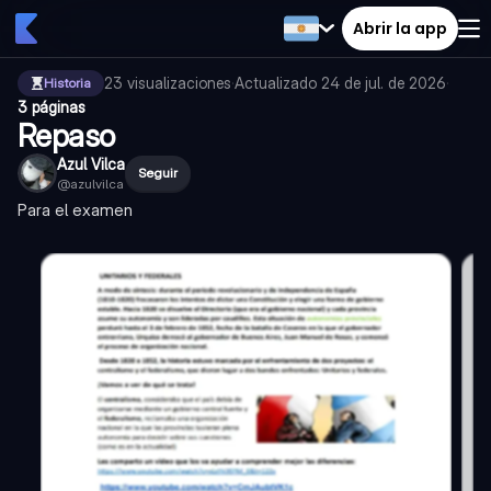
Abrir la app
23
visualizaciones
·
Actualizado
24 de jul. de 2026
·
Historia
3 páginas
Repaso
Azul Vilca
Seguir
@
azulvilca
Para el examen