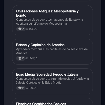
C
Civilizaciones Antiguas: Mesopotamia y
Historia
Egipto
Conceptos clave sobre los faraones de Egipto y la
escritura cuneiforme de Mesopotamia.
156
0
2°
P
Países y Capitales de América
Geografía
Aprende y memoriza las capitales de países clave de
América.
120
0
1°
E
Edad Media: Sociedad, Feudo e Iglesia
Historia
Conceptos clave sobre la pirámide social, el feudo y la
Iglesia Católica en la Edad Media.
120
0
1°
E
Ejercicios Combinados Básicos
Matemáticas