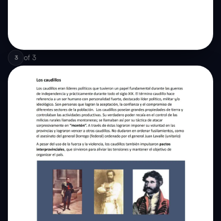
of
3
3