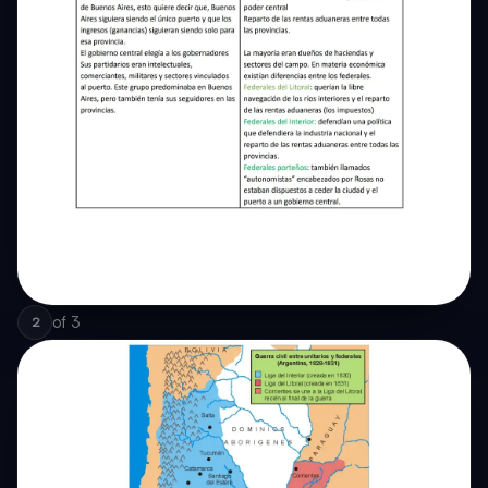
of
3
2