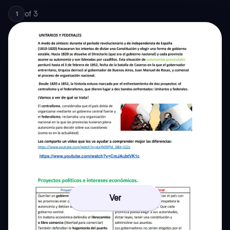
of
3
1
Ver