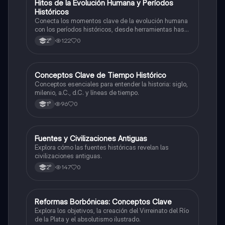
H
Hitos de la Evolución Humana y Períodos
Historia
Históricos
Conecta los momentos clave de la evolución humana
con los períodos históricos, desde herramientas hasta
escritura.
122
0
2°
C
Conceptos Clave de Tiempo Histórico
Historia
Conceptos esenciales para entender la historia: siglo,
milenio, a.C., d.C. y líneas de tiempo.
96
0
1°
F
Fuentes y Civilizaciones Antiguas
Historia
Explora cómo las fuentes históricas revelan las
civilizaciones antiguas.
147
0
2°
R
Reformas Borbónicas: Conceptos Clave
Historia
Explora los objetivos, la creación del Virreinato del Río
de la Plata y el absolutismo ilustrado.