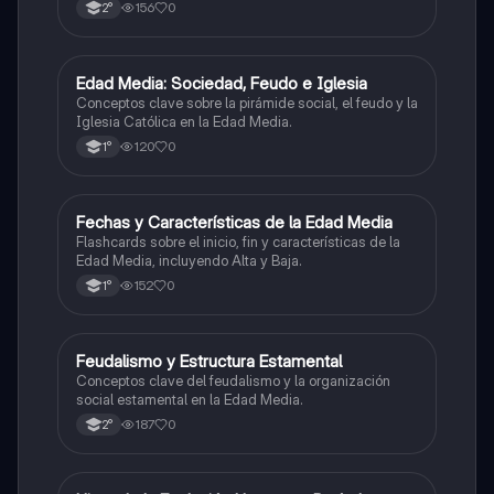
156
0
2°
E
Edad Media: Sociedad, Feudo e Iglesia
Historia
Conceptos clave sobre la pirámide social, el feudo y la
Iglesia Católica en la Edad Media.
120
0
1°
F
Fechas y Características de la Edad Media
Historia
Flashcards sobre el inicio, fin y características de la
Edad Media, incluyendo Alta y Baja.
152
0
1°
F
Feudalismo y Estructura Estamental
Historia
Conceptos clave del feudalismo y la organización
social estamental en la Edad Media.
187
0
2°