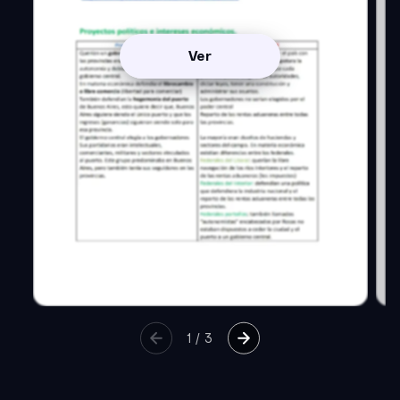
Ver
1
/
3