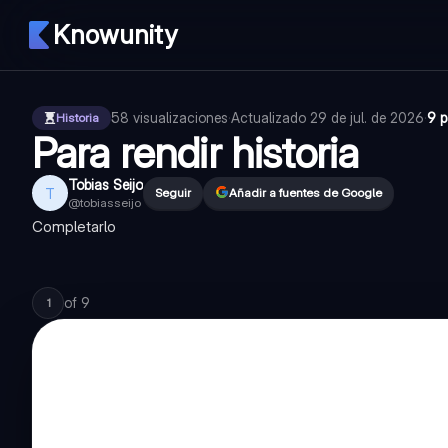
Knowunity
58
visualizaciones
·
Actualizado
29 de jul. de 2026
·
9 p
Historia
Para rendir historia
Tobias Seijo
T
Seguir
Añadir a fuentes de Google
@
tobiasseijo
Completarlo
of
9
1