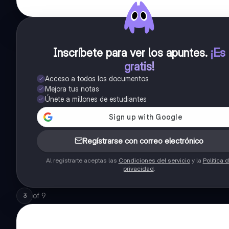
Inscríbete para ver los apuntes
.
¡Es
gratis!
Acceso a todos los documentos
Mejora tus notas
Únete a millones de estudiantes
Regístrarse con correo electrónico
Al registrarte aceptas las
Condiciones del servicio
y la
Política 
privacidad
.
of
9
3