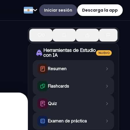
Iniciar sesión
Descarga la app
0
Herramientas de Estudio
NUEVO
con IA
Resumen
Flashcards
Quiz
Examen de práctica