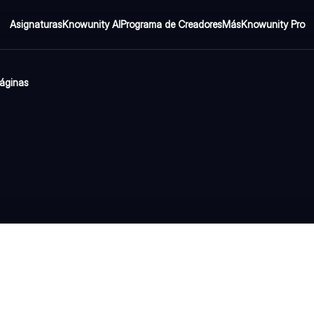
Asignaturas
Knowunity AI
Programa de Creadores
Más
Knowunity Pro
áginas