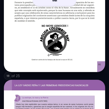
Ver
of
25
18