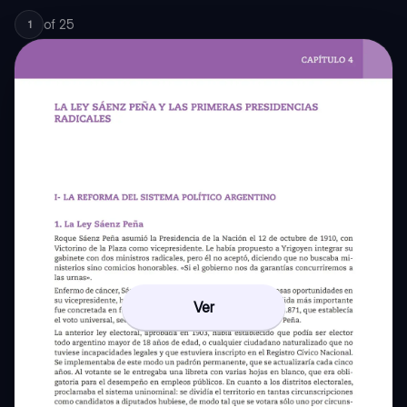
of
25
1
Ver