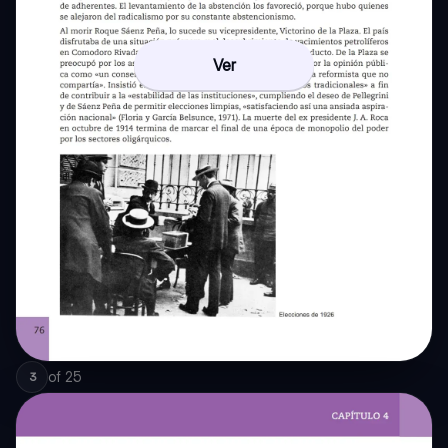
Ver
of
25
3