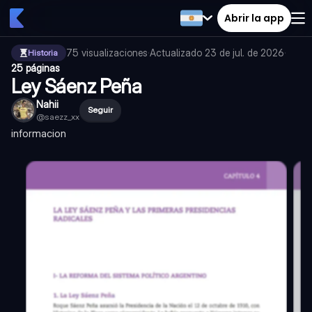
Abrir la app
75
visualizaciones
·
Actualizado
23 de jul. de 2026
·
Historia
25 páginas
Ley Sáenz Peña
Nahii
Seguir
@
saezz_xx
informacion