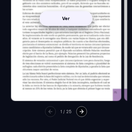
Ver
1
/
25