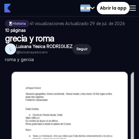
Abrir la app
41
visualizaciones
·
Actualizado
29 de jul. de 2026
·
Historia
10 páginas
grecia y roma
Luisana Yesica RODRIGUEZ
L
Seguir
@
luisanayesicaro
roma y gercia