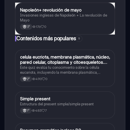
Napoleón+ revolución de mayo
Historia
Invasiones inglesas de Napoleón + La revolución de
Mayo
176
0
3°
Contenidos más populares
9
C
celula eucriota, membrana plasmática, núcleo,
Biología
pared celular, citoplasma y citoesqueletos.
nombre se las partes de la celula eucariota
Este quiz evalúa tu conocimiento sobre la célula
eucariota, incluyendo la membrana plasmática,
núcleo, pared celular, citoplasma y citoesqueleto.
490
0
2°
Simple present
Inglés
Estructura del present simple/simple present
483
7
1°