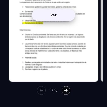
Ver
1
/
10