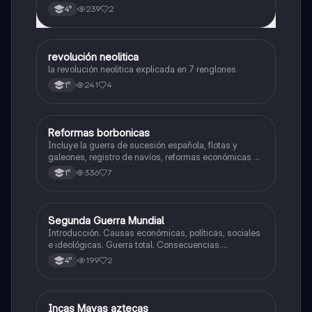
239
2
4°
revolución neolitica
Historia
la revolución neolitica explicada en 7 renglones
241
4
1°
Reformas borbonicas
Historia
Incluye la guerra de sucesión española, flotas y
galeones, registro de navíos, reformas económicas y
virreinatos
336
7
1°
Segunda Guerra Mundial
Historia
Introducción. Causas económicas, políticas, sociales
e ideológicas. Guerra total. Consecuencias.
Tensiones en europa. Inicio de la guerra.
199
2
4°
Incas Mayas aztecas
Historia