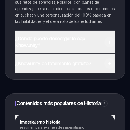
sus retos de aprendizaje diarios, con planes de
aprendizaje personalizados, cuestionarios o contenidos
en el chat y una personalización del 100% basada en
las habilidades y el desarrollo de los estudiantes.
¿Dónde puedo descargar la app
Knowunity?
Puedes descargar la app en Google Play Store y Apple
App Store.
¿Knowunity es totalmente gratuito?
¡Sí lo es! Tienes acceso totalmente gratuito a todo el
contenido de la app, puedes chatear con otros
alumnos y recibir ayuda inmeditamente. Puedes ganar
dinero utilizando la aplicación, que te permitirá acceder
a determinadas funciones.
Contenidos más populares de Historia
9
imperialismo historia
Historia
resumen para examen de imperialismo