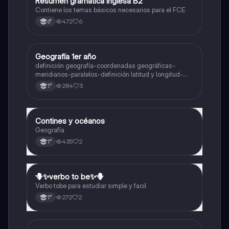
Resumen gramática inglesa B2
Inglés
Contiene los temas básicos necesarios para el FCE
472
6
6°
Geografía 1er año
Geografía
definición geografía-coordenadas geográficas-
meridianos-paralelos-definición latitud y longitud-
elementos del mapa-definición mapa-localización
284
3
1°
relativa y absoluta
Contines y océanos
Geografía
Geografía
435
2
1°
🪻✨️verbo to be✨️🪻
Inglés
Verbo tobe para estudiar simple y facil
272
2
1°