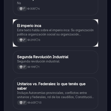
Ns
305
4
1°
El imperio inca
Historia
Este texto habla sobre el imperio inca: Su organización
política organización social su organización
económica su y organización religiosa
293
6
2°
Segunda Revolución Industrial
Historia
Segunda revolución industrial.
198
1
3°
Unitarios vs. Federales: lo que tenés que
Historia
saber
Incluye Autonomías provinciales, conflictos entre
unitarios y federales, rol de los caudillos, Constitución
de 1826, figura de Dorrego y hegemonía de Rosas,
605
13
3°
resumen, comparaciones y línea del tiempo.