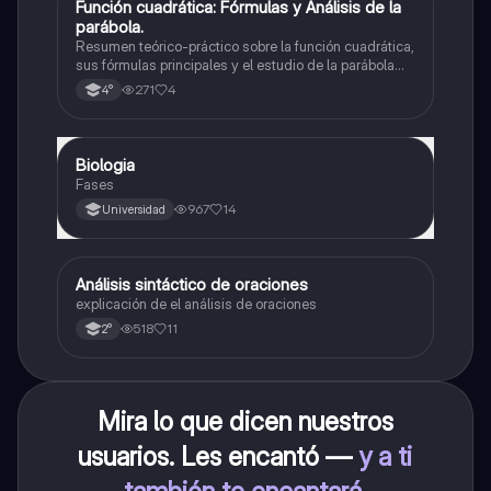
Función cuadrática: Fórmulas y Análisis de la
Matemáticas
parábola.
Resumen teórico-práctico sobre la función cuadrática,
sus fórmulas principales y el estudio de la parábola
como representación gráfica.Incluye desarrollo de la
271
4
4°
forma general, cálculo de raíces, vértice y elementos
fundamentales para su interpretación
Biologia
Biología
Fases
967
14
Universidad
Análisis sintáctico de oraciones
Lengua
explicación de el análisis de oraciones
518
11
2°
Mira lo que dicen nuestros
usuarios. Les encantó —
y a ti