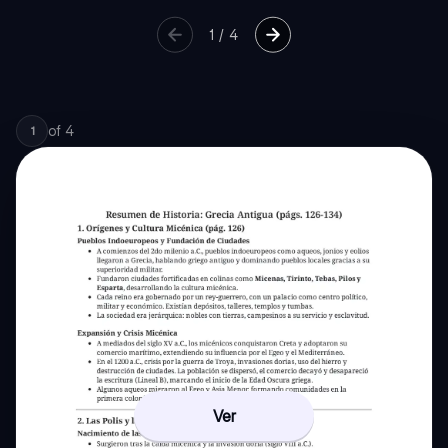
1
/
4
of
4
1
Ver