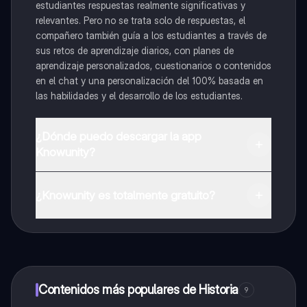
estudiantes respuestas realmente significativas y
relevantes. Pero no se trata solo de respuestas, el
compañero también guía a los estudiantes a través de
sus retos de aprendizaje diarios, con planes de
aprendizaje personalizados, cuestionarios o contenidos
en el chat y una personalización del 100% basada en
las habilidades y el desarrollo de los estudiantes.
¿Dónde puedo descargar la app
Knowunity?
Puedes descargar la app en Google Play Store y Apple
App Store.
¿Knowunity es totalmente gratuito?
¡Sí lo es! Tienes acceso totalmente gratuito a todo el
contenido de la app, puedes chatear con otros
alumnos y recibir ayuda inmeditamente. Puedes ganar
dinero utilizando la aplicación, que te permitirá acceder
a determinadas funciones.
Contenidos más populares de Historia
9