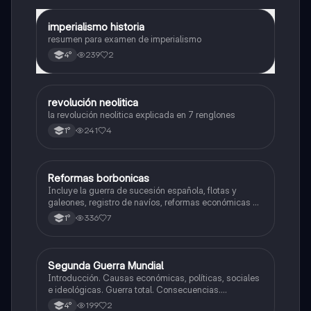
imperialismo historia
Historia
resumen para examen de imperialismo
239
2
4°
revolución neolitica
Historia
la revolución neolitica explicada en 7 renglones
241
4
1°
Reformas borbonicas
Historia
Incluye la guerra de sucesión española, flotas y
galeones, registro de navíos, reformas económicas y
virreinatos
336
7
1°
Segunda Guerra Mundial
Historia
Introducción. Causas económicas, políticas, sociales
e ideológicas. Guerra total. Consecuencias.
Tensiones en europa. Inicio de la guerra.
199
2
4°