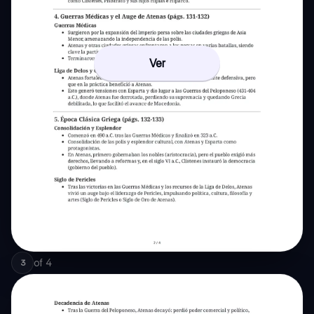
Ver
of
4
3