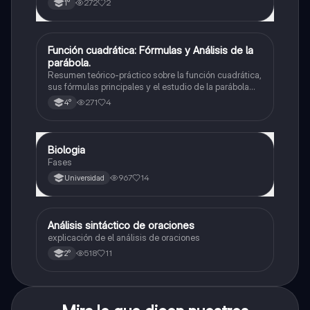
272
2
1°
Función cuadrática: Fórmulas y Análisis de la
Matemáticas
parábola.
Resumen teórico-práctico sobre la función cuadrática,
sus fórmulas principales y el estudio de la parábola
como representación gráfica.Incluye desarrollo de la
271
4
4°
forma general, cálculo de raíces, vértice y elementos
fundamentales para su interpretación
Biologia
Biología
Fases
967
14
Universidad
Análisis sintáctico de oraciones
Lengua
explicación de el análisis de oraciones
518
11
2°