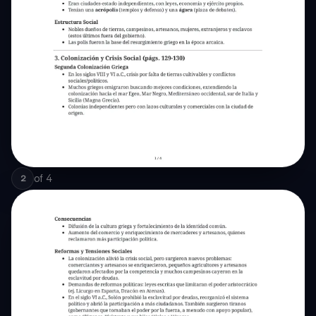
of
4
2