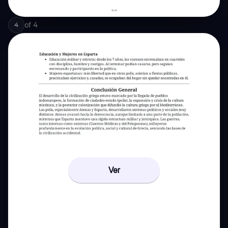
of
4
4
Ver