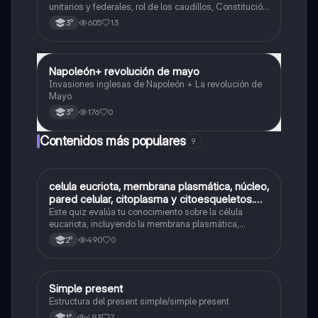
unitarios y federales, rol de los caudillos, Constitución
de 1826, figura de Dorrego y hegemonía de Rosas,
605
13
3°
resumen, comparaciones y línea del tiempo.
Napoleón+ revolución de mayo
Historia
Invasiones inglesas de Napoleón + La revolución de
Mayo
176
0
3°
Contenidos más populares
9
C
celula eucriota, membrana plasmática, núcleo,
Biología
pared celular, citoplasma y citoesqueletos.
nombre se las partes de la celula eucariota
Este quiz evalúa tu conocimiento sobre la célula
eucariota, incluyendo la membrana plasmática,
núcleo, pared celular, citoplasma y citoesqueleto.
490
0
2°
Simple present
Inglés
Estructura del present simple/simple present
483
7
1°