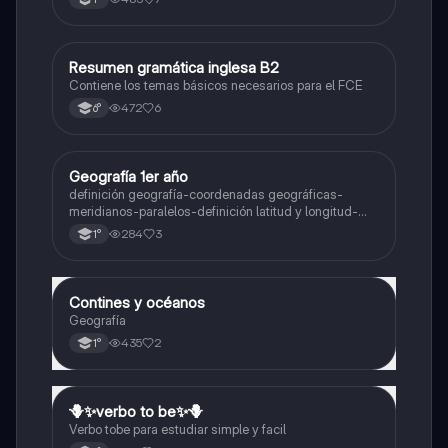
Resumen gramática inglesa B2
Inglés
Contiene los temas básicos necesarios para el FCE
472
6
6°
Geografía 1er año
Geografía
definición geografía-coordenadas geográficas-
meridianos-paralelos-definición latitud y longitud-
elementos del mapa-definición mapa-localización
284
3
1°
relativa y absoluta
Contines y océanos
Geografía
Geografía
435
2
1°
🪻✨️verbo to be✨️🪻
Inglés
Verbo tobe para estudiar simple y facil