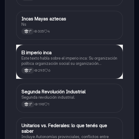
Incas Mayas aztecas
Historia
Ns
305
4
1°
El imperio inca
Historia
Este texto habla sobre el imperio inca: Su organización
política organización social su organización
económica su y organización religiosa
293
6
2°
Segunda Revolución Industrial
Historia
Segunda revolución industrial.
198
1
3°
Unitarios vs. Federales: lo que tenés que
Historia
saber
Incluye Autonomías provinciales, conflictos entre