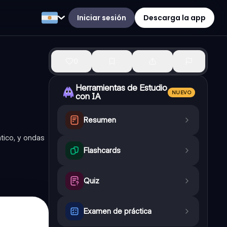
Iniciar sesión
Descarga la app
0
Herramientas de Estudio
NUEVO
con IA
Resumen
ático, y ondas
Flashcards
Quiz
Examen de práctica