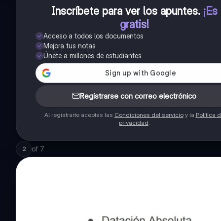
Inscríbete para ver los apuntes
.
¡Es
gratis!
Acceso a todos los documentos
Mejora tus notas
Únete a millones de estudiantes
Regístrarse con correo electrónico
Al registrarte aceptas las
Condiciones del servicio
y la
Política 
privacidad
.
of
7
2