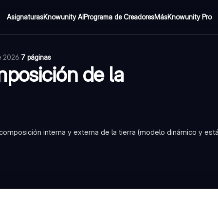
Asignaturas
Knowunity AI
Programa de Creadores
Más
Knowunity Pro
de 2026
·
7 páginas
posición de la
 composición interna y externa de la tierra (modelo dinámico y est