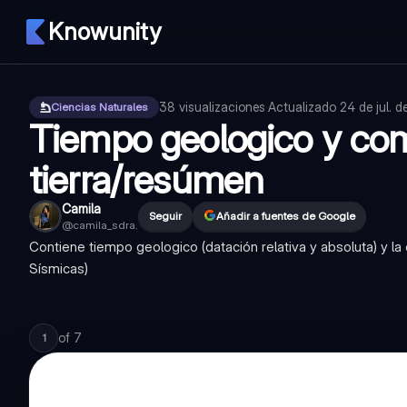
Knowunity
38
visualizaciones
·
Actualizado
24 de jul. 
Ciencias Naturales
Tiempo geologico y com
tierra/resúmen
Camila
Seguir
Añadir a fuentes de Google
@
camila_sdra.
Contiene tiempo geologico (datación relativa y absoluta) y la
Sísmicas)
of
7
1