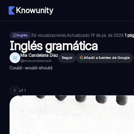
Knowunity
36
visualizaciones
·
Actualizado
19 de jul. de 2026
·
1 pá
Inglés
Inglés gramática
Mia Candelaria Diaz
M
Seguir
Añadir a fuentes de Google
@
miacandelariadi
Could- would-should
of
1
1