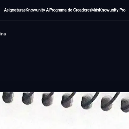
Asignaturas
Knowunity AI
Programa de Creadores
Más
Knowunity Pro
gina