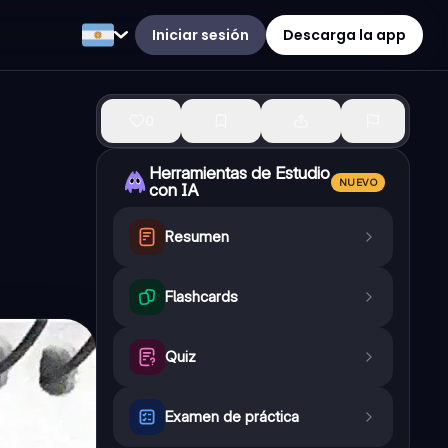
Iniciar sesión
Descarga la app
0
Herramientas de Estudio
NUEVO
con IA
Resumen
Flashcards
Quiz
Examen de práctica