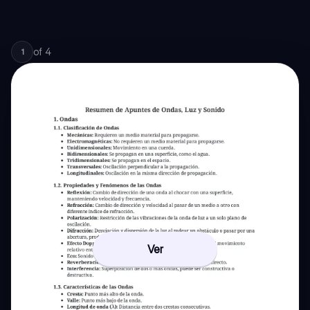
of
4
1
Ver