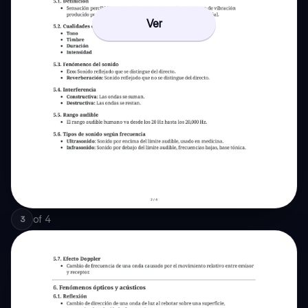
Ver
of
4
3