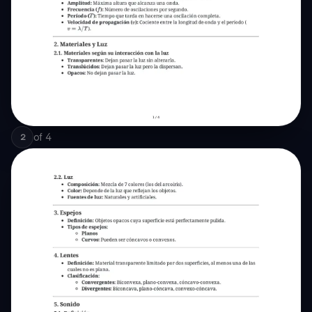
of
4
2