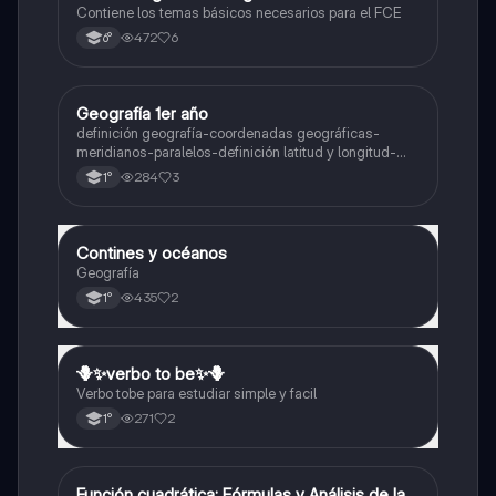
Contiene los temas básicos necesarios para el FCE
472
6
6°
Geografía 1er año
Geografía
definición geografía-coordenadas geográficas-
meridianos-paralelos-definición latitud y longitud-
elementos del mapa-definición mapa-localización
284
3
1°
relativa y absoluta
Contines y océanos
Geografía
Geografía
435
2
1°
🪻✨️verbo to be✨️🪻
Inglés
Verbo tobe para estudiar simple y facil
271
2
1°
Función cuadrática: Fórmulas y Análisis de la
Matemáticas