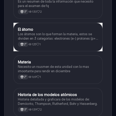
Es un resumen de toda la información que necesito
para el examen de fq
130
2
3°
El átomo
Física
Los átomos son lo que forman la materia, estos se
dividen en 3 categorías: electrones (e-) protones (p+)
y neutrones (n⁰).
125
1
2°
Materia
Física
Necesito un rsusmen de esta unidad con lo mas
imoortante para rendir en diciembre
169
1
2°
Historia de los modelos atómicos
Física
Historia detallada y graficara de los modelos de:
Demócrito, Thompson, Rutherford, Bohr y Heisenberg.
139
2
3°