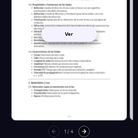
Ver
1
/
4