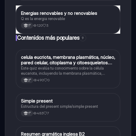
Energias renovables y no renovables
Física
Q es la energia renovable
120
3
1°
Contenidos más populares
9
C
celula eucriota, membrana plasmática, núcleo,
Biología
pared celular, citoplasma y citoesqueletos.
nombre se las partes de la celula eucariota
Este quiz evalúa tu conocimiento sobre la célula
eucariota, incluyendo la membrana plasmática,
núcleo, pared celular, citoplasma y citoesqueleto.
490
0
2°
Simple present
Inglés
Estructura del present simple/simple present
483
7
1°
Resumen gramática inglesa B2
Inglés