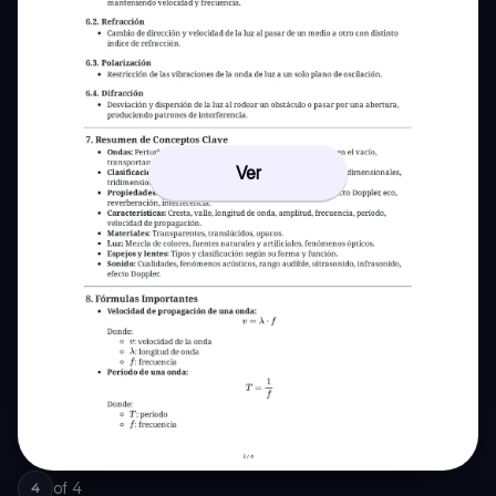
Ver
of
4
4