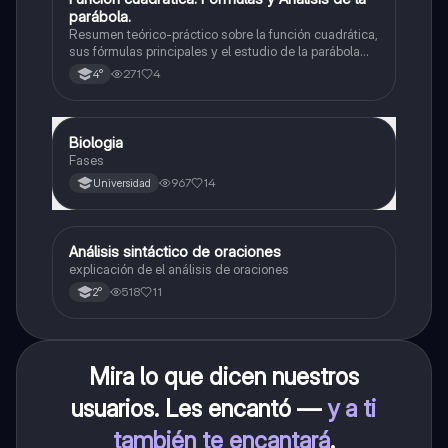
parábola.
Resumen teórico-práctico sobre la función cuadrática,
sus fórmulas principales y el estudio de la parábola
como representación gráfica.Incluye desarrollo de la
271
4
4°
forma general, cálculo de raíces, vértice y elementos
fundamentales para su interpretación
Biologia
Biología
Fases
967
14
Universidad
A
Análisis sintáctico de oraciones
Lengua
explicación de el análisis de oraciones
518
11
2°
Mira lo que dicen nuestros
usuarios. Les encantó —
y a ti
también te encantará
.