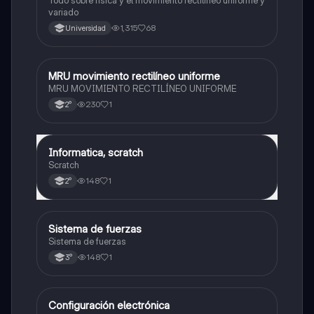
Todo sobre física y el movimiento rectilíneo uniforme y
variado
1,315
68
Universidad
MRU movimiento rectilíneo uniforme
Física
MRU MOVIMIENTO RECTILÍNEO UNIFORME
230
1
2°
Informatica, scratch
Física
Scratch
148
1
2°
Sistema de fuerzas
Física
Sistema de fuerzas
148
1
3°
Configuración electrónica
Física