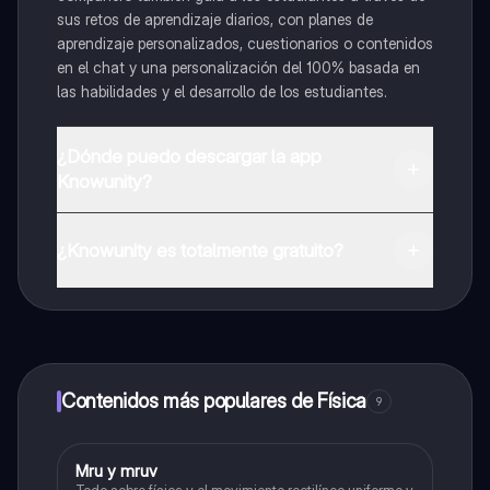
sus retos de aprendizaje diarios, con planes de
aprendizaje personalizados, cuestionarios o contenidos
en el chat y una personalización del 100% basada en
las habilidades y el desarrollo de los estudiantes.
¿Dónde puedo descargar la app
Knowunity?
Puedes descargar la app en Google Play Store y Apple
App Store.
¿Knowunity es totalmente gratuito?
¡Sí lo es! Tienes acceso totalmente gratuito a todo el
contenido de la app, puedes chatear con otros
alumnos y recibir ayuda inmeditamente. Puedes ganar
dinero utilizando la aplicación, que te permitirá acceder
a determinadas funciones.
Contenidos más populares de Física
9
Mru y mruv
Física