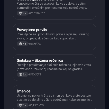
Ponovićemo šta su glasovi i kako se dele, a zatim
ćemo učiti o važnim promenama koje se dešavaju
kada se glasovi nađu jedan pored drugog u rečima
2,620
67
6. r.
(npr. jednačenje suglasnika po zvučnosti i mestu
tvorbe).
Pravopisna pravila
Srpski jezik
Ponavljaće se i produbljivati pravila o pisanju velikog
slova, brojeva, skraćenica, kao i upotreba
interpunkcije, sa posebnim fokusom na zarez u
295
3
7. r.
složenoj rečenici.
Sintaksa – Složena rečenica
Srpski jezik
Detaljno proučavanje složenih rečenica, njihovih vrsta
(nezavisne i zavisne) i načina na koji se grade i
povezuju.
506
3
8. r.
Imenice
Srpski jezik
Učenici će ponoviti šta su imenice i koje vrste postoje,
a zatim će detaljno učiti o padežima i kako se imenice
menjaju da bi pokazale svoju ulogu u rečenici.
1,186
20
7. r.