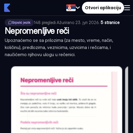
Otvori aplikaciju
148
pregledi
·
Ažurirano
23. јул 2026.
·
5 stranice
Srpski jezik
Nepromenljive reči
Upoznaćemo se sa prilozima (za mesto, vreme, način,
količinu), predlozima, veznicima, uzvicima i rečcama, i
naučićemo njihovu ulogu u rečenici.