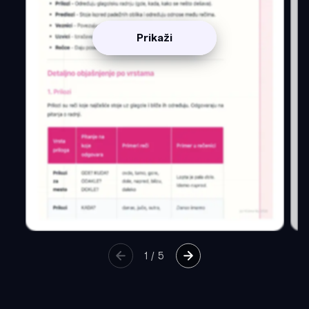
Prikaži
1
/
5