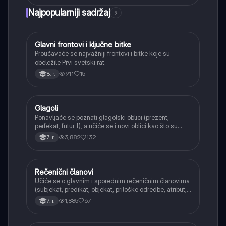
Najpopularniji sadržaj
9
Glavni frontovi i ključne bitke
Istorija
Proučavaće se najvažniji frontovi i bitke koje su
obeležile Prvi svetski rat.
911
15
8. r.
Glagoli
Srpski jezik
Ponavljaće se poznati glagolski oblici (prezent,
perfekat, futur I), a učiće se i novi oblici kao što su
aorist, imperfekat, pluskvamperfekat, futur II, kao i
3,882
132
7. r.
glagolski prilozi i pridevi.
Rečenični članovi
Srpski jezik
Učiće se o glavnim i sporednim rečeničnim članovima
(subjekat, predikat, objekat, priloške odredbe, atribut,
apozicija) i njihovoj funkciji.
1,885
67
7. r.