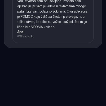
Vau, stvarno sam oduševljena. Probala sam
aplikaciju jer sam je videla u reklamama mnogo
puta i bila sam potpuno šokirana. Ova aplikacija
je POMOĆ koju želiš za školu i pre svega, nudi
toliko stvari, kao što su vežbe i sažeci, što mi je
lično bilo VEOMA korisno.
Ana
iOS korisnik