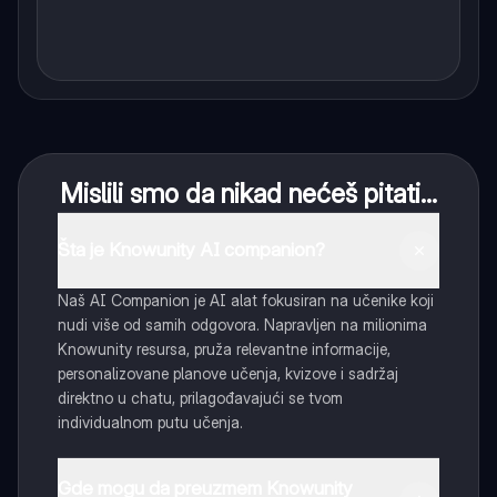
Mislili smo da nikad nećeš pitati...
Šta je Knowunity AI companion?
Naš AI Companion je AI alat fokusiran na učenike koji
nudi više od samih odgovora. Napravljen na milionima
Knowunity resursa, pruža relevantne informacije,
personalizovane planove učenja, kvizove i sadržaj
direktno u chatu, prilagođavajući se tvom
individualnom putu učenja.
Gde mogu da preuzmem Knowunity