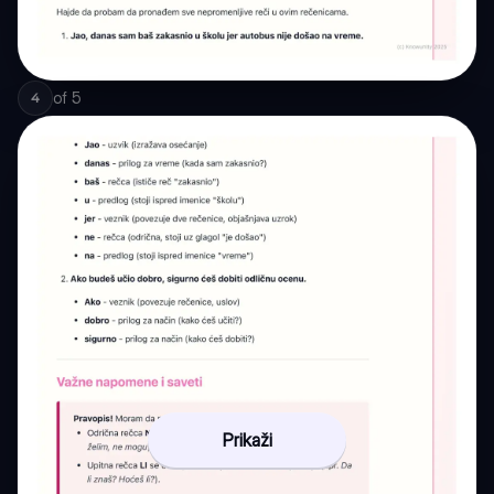
of
5
4
Prikaži