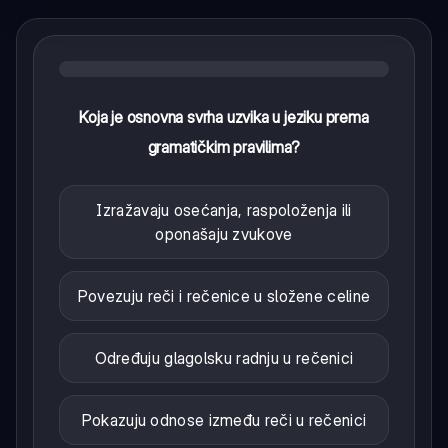
Koja je osnovna svrha uzvika u jeziku prema
gramatičkim pravilima?
Izražavaju osećanja, raspoloženja ili
oponašaju zvukove
Povezuju reči i rečenice u složene celine
Određuju glagolsku radnju u rečenici
Pokazuju odnose između reči u rečenici