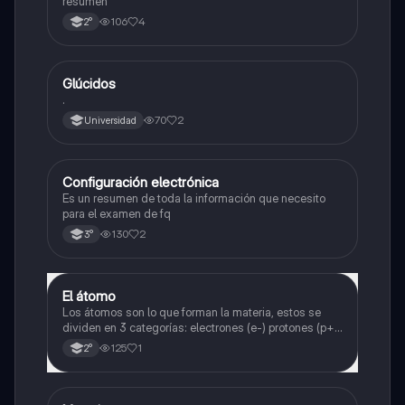
resumen
106
4
2°
Glúcidos
Química
.
70
2
Universidad
Configuración electrónica
Física
Es un resumen de toda la información que necesito
para el examen de fq
130
2
3°
El átomo
Física
Los átomos son lo que forman la materia, estos se
dividen en 3 categorías: electrones (e-) protones (p+)
y neutrones (n⁰).
125
1
2°