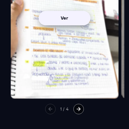
Ver
1
/
4