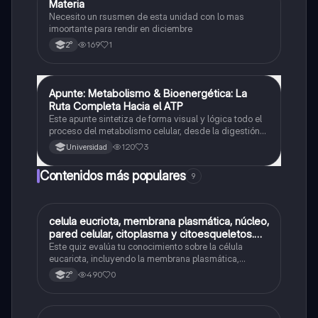
Materia
Física
Necesito un rsusmen de esta unidad con lo mas
imoortante para rendir en diciembre
169
1
2°
Apunte: Metabolismo & Bioenergética: La
Química
Ruta Completa Hacia el ATP
Este apunte sintetiza de forma visual y lógica todo el
proceso del metabolismo celular, desde la digestión
de nutrientes hasta la producción de ATP. Perfecto
120
3
Universidad
para estudiantes que quieren entender cómo se
transforma la energía en el cuerpo humano
Contenidos más populares
9
C
celula eucriota, membrana plasmática, núcleo,
Biología
pared celular, citoplasma y citoesqueletos.
nombre se las partes de la celula eucariota
Este quiz evalúa tu conocimiento sobre la célula
eucariota, incluyendo la membrana plasmática,
núcleo, pared celular, citoplasma y citoesqueleto.
490
0
2°