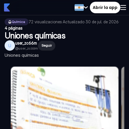
Abrir la app
72
visualizaciones
·
Actualizado
30 de jul. de 2026
·
Química
4 páginas
Uniones químicas
user_zc66m
U
Seguir
@
user_zc66m
Uniones químicas