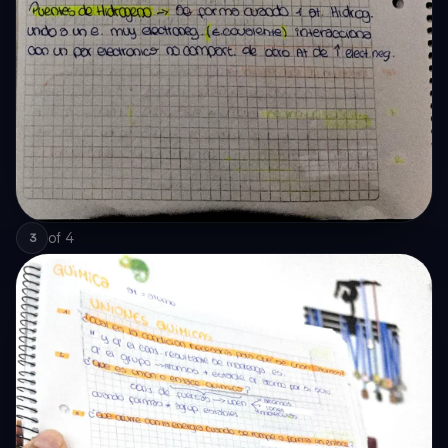
of
4
3