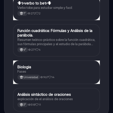
🪻✨️verbo to be✨️🪻
Inglés
Verbo tobe para estudiar simple y facil
272
2
1°
Función cuadrática: Fórmulas y Análisis de la
Matemáticas
parábola.
Resumen teórico-práctico sobre la función cuadrática,
sus fórmulas principales y el estudio de la parábola
como representación gráfica.Incluye desarrollo de la
271
4
4°
forma general, cálculo de raíces, vértice y elementos
fundamentales para su interpretación
Biologia
Biología
Fases
967
14
Universidad
Análisis sintáctico de oraciones
Lengua
explicación de el análisis de oraciones
518
11
2°