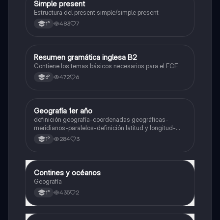
Simple present
Inglés
Estructura del present simple/simple present
483
7
1°
Resumen gramática inglesa B2
Inglés
Contiene los temas básicos necesarios para el FCE
472
6
6°
Geografía 1er año
Geografía
definición geografía-coordenadas geográficas-
meridianos-paralelos-definición latitud y longitud-
elementos del mapa-definición mapa-localización
284
3
1°
relativa y absoluta
Contines y océanos
Geografía
Geografía
435
2
1°