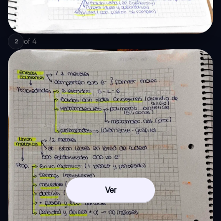
of
4
2
Ver