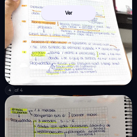
Ver
of
4
4