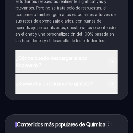
estudiantes respuestas realmente significativas y
relevantes. Pero no se trata solo de respuestas, el
compañero también guía a los estudiantes a través de
sus retos de aprendizaje diarios, con planes de
aprendizaje personalizados, cuestionarios o contenidos
en el chat y una personalización del 100% basada en
las habilidades y el desarrollo de los estudiantes.
¿Dónde puedo descargar la app
Knowunity?
Puedes descargar la app en Google Play Store y Apple
App Store.
¿Knowunity es totalmente gratuito?
¡Sí lo es! Tienes acceso totalmente gratuito a todo el
contenido de la app, puedes chatear con otros
alumnos y recibir ayuda inmeditamente. Puedes ganar
dinero utilizando la aplicación, que te permitirá acceder
a determinadas funciones.
Contenidos más populares de Química
9