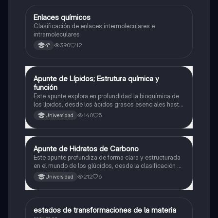
Enlaces químicos
Química
Clasificación de enlaces intermoleculares e
intramoleculares
390
12
4°
Apunte de Lípidos; Estrutura química y
Química
función
Este apunte explora en profundidad la bioquímica de
los lípidos, desde los ácidos grasos esenciales hasta
esteroides y lipoproteínas. Organizado de forma clara
140
5
Universidad
y visual, presenta cada categoría con sus estructuras,
funciones y ejemplos clínicos.
Apunte de Hidratos de Carbono
Química
Este apunte profundiza de forma clara y estructurada
en el mundo de los glúcidos, desde la clasificación de
los monosacáridos hasta la complejidad de los
212
6
Universidad
gluconjugados. Ideal para estudiantes que buscan
entender su estructura, función y reactividad.
estados de transformaciones de la materia
Química