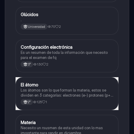
Glúcidos
Química
.
70
2
Universidad
Configuración electrónica
Física
Es un resumen de toda la información que necesito
para el examen de fq
130
2
3°
El átomo
Física
Los átomos son lo que forman la materia, estos se
dividen en 3 categorías: electrones (e-) protones (p+)
y neutrones (n⁰).
125
1
2°
Materia
Física
Necesito un rsusmen de esta unidad con lo mas
imoortante para rendir en diciembre