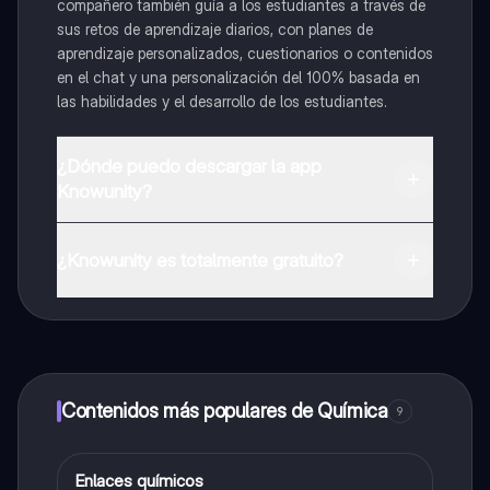
compañero también guía a los estudiantes a través de
sus retos de aprendizaje diarios, con planes de
aprendizaje personalizados, cuestionarios o contenidos
en el chat y una personalización del 100% basada en
las habilidades y el desarrollo de los estudiantes.
¿Dónde puedo descargar la app
Knowunity?
Puedes descargar la app en Google Play Store y Apple
App Store.
¿Knowunity es totalmente gratuito?
¡Sí lo es! Tienes acceso totalmente gratuito a todo el
contenido de la app, puedes chatear con otros
alumnos y recibir ayuda inmeditamente. Puedes ganar
dinero utilizando la aplicación, que te permitirá acceder
a determinadas funciones.
Contenidos más populares de Química
9
Enlaces químicos
Química