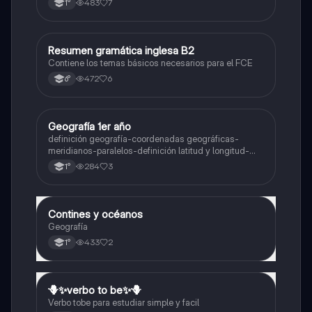
483
7
1°
Resumen gramática inglesa B2
Inglés
Contiene los temas básicos necesarios para el FCE
472
6
6°
Geografía 1er año
Geografía
definición geografía-coordenadas geográficas-
meridianos-paralelos-definición latitud y longitud-
elementos del mapa-definición mapa-localización
284
3
1°
relativa y absoluta
Contines y océanos
Geografía
Geografía
433
2
1°
🪻✨️verbo to be✨️🪻
Inglés
Verbo tobe para estudiar simple y facil