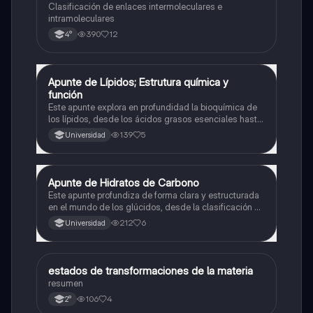
Clasificación de enlaces intermoleculares e
intramoleculares
390
12
4°
Apunte de Lípidos; Estrutura química y
Química
función
Este apunte explora en profundidad la bioquímica de
los lípidos, desde los ácidos grasos esenciales hasta
esteroides y lipoproteínas. Organizado de forma clara
139
5
Universidad
y visual, presenta cada categoría con sus estructuras,
funciones y ejemplos clínicos.
Apunte de Hidratos de Carbono
Química
Este apunte profundiza de forma clara y estructurada
en el mundo de los glúcidos, desde la clasificación de
los monosacáridos hasta la complejidad de los
212
6
Universidad
gluconjugados. Ideal para estudiantes que buscan
entender su estructura, función y reactividad.
estados de transformaciones de la materia
Química
resumen
106
4
2°