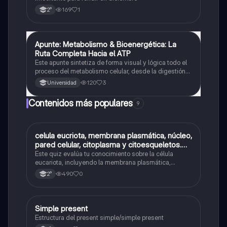
169
1
2°
Apunte: Metabolismo & Bioenergética: La
Química
Ruta Completa Hacia el ATP
Este apunte sintetiza de forma visual y lógica todo el
proceso del metabolismo celular, desde la digestión
de nutrientes hasta la producción de ATP. Perfecto
120
3
Universidad
para estudiantes que quieren entender cómo se
transforma la energía en el cuerpo humano
Contenidos más populares
9
C
celula eucriota, membrana plasmática, núcleo,
Biología
pared celular, citoplasma y citoesqueletos.
nombre se las partes de la celula eucariota
Este quiz evalúa tu conocimiento sobre la célula
eucariota, incluyendo la membrana plasmática,
núcleo, pared celular, citoplasma y citoesqueleto.
490
0
2°
Simple present
Inglés
Estructura del present simple/simple present