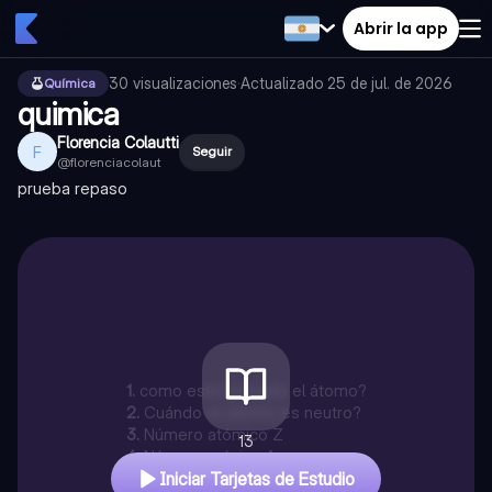
Abrir la app
30
visualizaciones
·
Actualizado
25 de jul. de 2026
Química
quimica
Florencia Colautti
F
Seguir
@
florenciacolaut
prueba repaso
1
.
como esta formado el átomo?
2
.
Cuándo un átomo es neutro?
3
.
Número atómico Z
13
4
.
Número másico A
Iniciar Tarjetas de Estudio