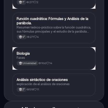
271
2
1°
Función cuadrática: Fórmulas y Análisis de la
Matemáticas
parábola.
Resumen teórico-práctico sobre la función cuadrática,
sus fórmulas principales y el estudio de la parábola
como representación gráfica.Incluye desarrollo de la
271
4
4°
forma general, cálculo de raíces, vértice y elementos
fundamentales para su interpretación
Biologia
Biología
Fases
966
14
Universidad
Análisis sintáctico de oraciones
Lengua
explicación de el análisis de oraciones
518
11
2°