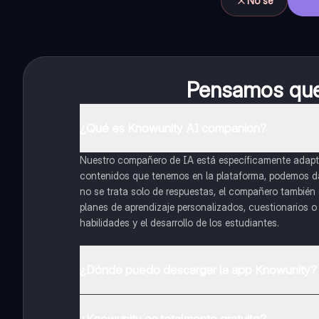
No sé
Pensamos que 
¿Qué es Knowunity AI companion?
Nuestro compañero de IA está específicamente adapta
contenidos que tenemos en la plataforma, podemos dar 
no se trata solo de respuestas, el compañero también g
planes de aprendizaje personalizados, cuestionarios 
habilidades y el desarrollo de los estudiantes.
¿Dónde puedo descargar la app Knowunity?
Puedes descargar la app en Google Play Store y Apple
¿Knowunity es totalmente gratuito?