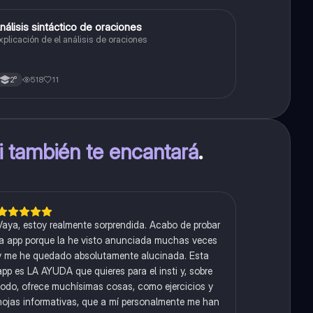
A
nálisis sintáctico de oraciones
Lengua
xplicación de el análisis de oraciones
518
11
2°
ti también te encantará
.
Vaya, estoy realmente sorprendida. Acabo de probar
la app porque la he visto anunciada muchas veces
y me he quedado absolutamente alucinada. Esta
app es LA AYUDA que quieres para el insti y, sobre
todo, ofrece muchísimas cosas, como ejercicios y
hojas informativas, que a mí personalmente me han