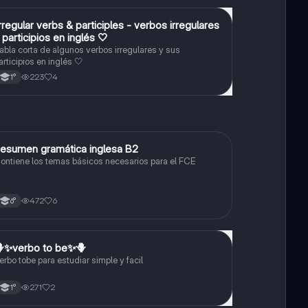
rregular verbs & participles - verbos irregulares
Inglés
 participios en inglés 🤍
abla corta de algunos verbos irregulares y sus
articipios en inglés 🤍
223
4
1°
esumen gramática inglesa B2
Inglés
ontiene los temas básicos necesarios para el FCE
472
6
6°
✨️verbo to be✨️🪻
Inglés
erbo tobe para estudiar simple y facil
271
2
1°