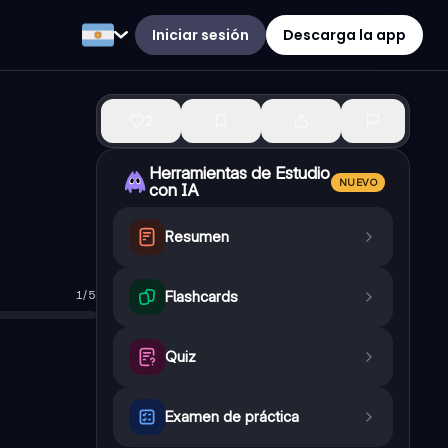
Iniciar sesión
Descarga la app
2
Herramientas de Estudio
NUEVO
con IA
Resumen
1
/
5
Flashcards
Quiz
Examen de práctica