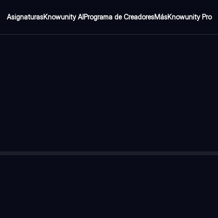
Asignaturas
Knowunity AI
Programa de Creadores
Más
Knowunity Pro
to cross the street on the red light
heir mobile phone
 blackboard
 help ourselves to the cake, saying it was tasty
es at the top