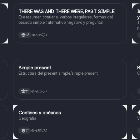
THERE WAS AND THERE WERE, PAST SIMPLE
I
Inglés
y
Ese resumen contiene, verbos irregulares, formas del
pasado simple ( afirmativo,negativo y pregunta)
T
p
305
1
3°
Simple present
R
Inglés
Estructura del present simple/simple present
C
483
7
1°
Contines y océanos

Geografía
Geografía
V
435
2
1°