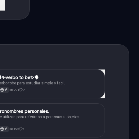
✨️verbo to be✨️🪻
Inglés
erbo tobe para estudiar simple y facil
271
2
1°
ronombres personales.
Inglés
e utilizan para referirnos a personas u objetos.
150
1
1°