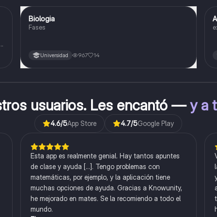
Biologia
A
Biología
Fases
e
o
967
14
Universidad
stros usuarios. Les encantó —
y a 
4.6
/5
App Store
4.7
/5
Google Play
Esta app es realmente genial. Hay tantos apuntes
de clase y ayuda [...]. Tengo problemas con
matemáticas, por ejemplo, y la aplicación tiene
muchas opciones de ayuda. Gracias a Knowunity,
he mejorado en mates. Se la recomiendo a todo el
mundo.