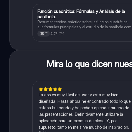
Función cuadrática: Fórmulas y Análisis de la
Matemáticas
parábola.
Resumen teórico-práctico sobre la función cuadrática,
sus fórmulas principales y el estudio de la parábola com
representación gráfica.Incluye desarrollo de la forma
271
4
4°
general, cálculo de raíces, vértice y elementos
fundamentales para su interpretación
Mira lo que dicen nue
La app es muy fácil de usar y está muy bien
diseñada. Hasta ahora he encontrado todo lo que
estaba buscando y he podido aprender mucho de
las presentaciones. Definitivamente utilizaré la
aplicación para un examen de clase. Y, por
supuesto, también me sirve mucho de inspiración.