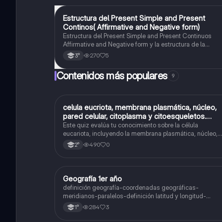
Estructura del Present Simple and Present
Inglés
Continos( Affirmative and Negative form)
Estructura del Present Simple and Present Continuos
Affirmative and Negative form y la estructura de la
pregunta con todas las personas.
270
5
3°
Contenidos más populares
9
C
celula eucriota, membrana plasmática, núcleo,
Biología
pared celular, citoplasma y citoesqueletos.
nombre se las partes de la celula eucariota
Este quiz evalúa tu conocimiento sobre la célula
eucariota, incluyendo la membrana plasmática, núcleo,
pared celular, citoplasma y citoesqueleto.
490
0
2°
Geografía 1er año
Geografía
definición geografía-coordenadas geográficas-
meridianos-paralelos-definición latitud y longitud-
elementos del mapa-definición mapa-localización
284
3
1°
relativa y absoluta