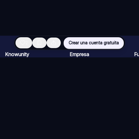
2
Crear una cuenta gratuita
Knowunity
Empresa
F
Página de inicio
Ofertas de empleo
Re
Ayuda
Programa de Creadores
Ch
Seguridad
Kit de prensa
Ta
Iniciar sesión
Cu
Áreas de conocimiento
Re
Ex