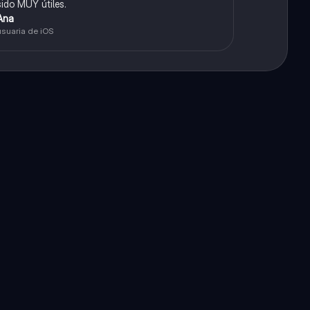
sido MUY útiles.
Ana
usuaria de iOS