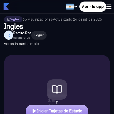
Abrir la app
63
visualizaciones
·
Actualizado
24 de jul. de 2026
Inglés
Ingles
Ramiro Rea
R
Seguir
@
ramirorea
verbs in past simple
1
.
be
2
.
become
3
.
beat
11
4
.
begin
Iniciar Tarjetas de Estudio