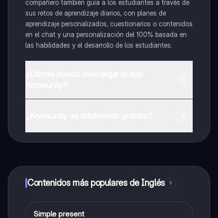
compañero también guía a los estudiantes a través de
sus retos de aprendizaje diarios, con planes de
aprendizaje personalizados, cuestionarios o contenidos
en el chat y una personalización del 100% basada en
las habilidades y el desarrollo de los estudiantes.
¿Dónde puedo descargar la app
Knowunity?
Puedes descargar la app en Google Play Store y Apple
App Store.
¿Knowunity es totalmente gratuito?
¡Sí lo es! Tienes acceso totalmente gratuito a todo el
contenido de la app, puedes chatear con otros
alumnos y recibir ayuda inmeditamente. Puedes ganar
dinero utilizando la aplicación, que te permitirá acceder
a determinadas funciones.
Contenidos más populares de Inglés
9
Simple present
Inglés