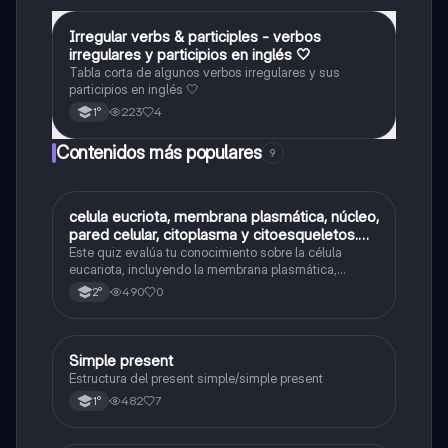
Irregular verbs & participles - verbos
Inglés
irregulares y participios en inglés 🤍
Tabla corta de algunos verbos irregulares y sus
participios en inglés 🤍
223
4
1°
Contenidos más populares
9
C
celula eucriota, membrana plasmática, núcleo,
Biología
pared celular, citoplasma y citoesqueletos.
nombre se las partes de la celula eucariota
Este quiz evalúa tu conocimiento sobre la célula
eucariota, incluyendo la membrana plasmática,
núcleo, pared celular, citoplasma y citoesqueleto.
490
0
2°
Simple present
Inglés
Estructura del present simple/simple present
482
7
1°