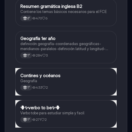
Resumen gramática inglesa B2
Inglés
Contiene los temas básicos necesarios para el FCE
470
6
6°
Geografía 1er año
Geografía
definición geografía-coordenadas geográficas-
meridianos-paralelos-definición latitud y longitud-
elementos del mapa-definición mapa-localización
284
3
1°
relativa y absoluta
Contines y océanos
Geografía
Geografía
433
2
1°
🪻✨️verbo to be✨️🪻
Inglés
Verbo tobe para estudiar simple y facil
271
2
1°