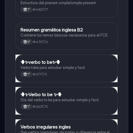
Estructura del present simple/simple present
482
7
1°
Resumen gramática inglesa B2
Inglés
Contiene los temas básicos necesarios para el FCE
470
6
6°
🪻✨️verbo to be✨️🪻
Inglés
Verbo tobe para estudiar simple y facil
271
2
1°
🪻✨️Verbo to be ✨️🪻
Inglés
Gia del verbo to be para estudiar simple y fácil
263
0
1°
Verbos irregulares ingles
Inglés
Son verbos irregulares de ingles q diferencia entre el