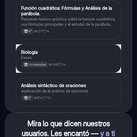
Función cuadrática: Fórmulas y Análisis de la
Matemáticas
parábola.
Resumen teórico-práctico sobre la función cuadrática,
sus fórmulas principales y el estudio de la parábola
como representación gráfica.Incluye desarrollo de la
271
4
4°
forma general, cálculo de raíces, vértice y elementos
fundamentales para su interpretación
Biologia
Biología
Fases
965
14
Universidad
Análisis sintáctico de oraciones
Lengua
explicación de el análisis de oraciones
514
10
2°
Mira lo que dicen nuestros
usuarios. Les encantó —
y a ti