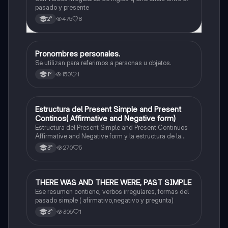
pasado y presente
475
8
2°
Pronombres personales.
Inglés
Se utilizan para referirnos a personas u objetos.
150
1
1°
Estructura del Present Simple and Present
Inglés
Continos( Affirmative and Negative form)
Estructura del Present Simple and Present Continuos
Affirmative and Negative form y la estructura de la
pregunta con todas las personas.
270
5
3°
THERE WAS AND THERE WERE, PAST SIMPLE
Inglés
Ese resumen contiene, verbos irregulares, formas del
pasado simple ( afirmativo,negativo y pregunta)
305
1
3°