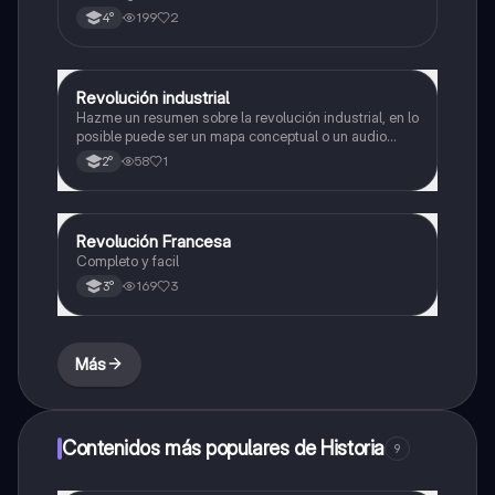
Tensiones en europa. Inicio de la guerra.
199
2
4°
Revolución industrial
Historia
Hazme un resumen sobre la revolución industrial, en lo
posible puede ser un mapa conceptual o un audio
redactando lo escrito
58
1
2°
Revolución Francesa
Historia
Completo y facil
169
3
3°
Más
Contenidos más populares de Historia
9