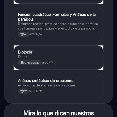
Función cuadrática: Fórmulas y Análisis de la
Matemáticas
parábola.
Resumen teórico-práctico sobre la función cuadrática,
sus fórmulas principales y el estudio de la parábola
como representación gráfica.Incluye desarrollo de la
271
4
4°
forma general, cálculo de raíces, vértice y elementos
fundamentales para su interpretación
Biologia
Biología
Fases
967
14
Universidad
Análisis sintáctico de oraciones
Lengua
explicación de el análisis de oraciones
518
11
2°
Mira lo que dicen nuestros