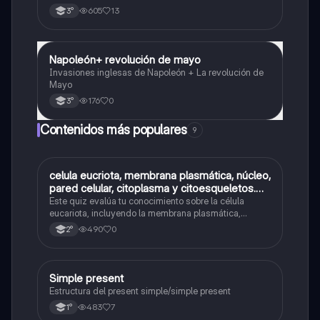
de 1826, figura de Dorrego y hegemonía de Rosas,
605
13
3°
resumen, comparaciones y línea del tiempo.
Napoleón+ revolución de mayo
Historia
Invasiones inglesas de Napoleón + La revolución de
Mayo
176
0
3°
Contenidos más populares
9
C
celula eucriota, membrana plasmática, núcleo,
Biología
pared celular, citoplasma y citoesqueletos.
nombre se las partes de la celula eucariota
Este quiz evalúa tu conocimiento sobre la célula
eucariota, incluyendo la membrana plasmática,
núcleo, pared celular, citoplasma y citoesqueleto.
490
0
2°
Simple present
Inglés
Estructura del present simple/simple present
483
7
1°