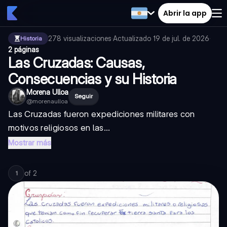
Abrir la app
278
visualizaciones
·
Actualizado
19 de jul. de 2026
·
Historia
2 páginas
Las Cruzadas: Causas,
Consecuencias y su Historia
Morena Ulloa
Seguir
@
morenaulloa
Las Cruzadas fueron expediciones militares con
motivos religiosos en las...
Mostrar más
of
2
1