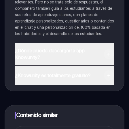
relevantes. Pero no se trata solo de respuestas, el
compañero también guía a los estudiantes a través de
sus retos de aprendizaje diarios, con planes de
aprendizaje personalizados, cuestionarios o contenidos
en el chat y una personalización del 100% basada en
las habilidades y el desarrollo de los estudiantes.
¿Dónde puedo descargar la app
Knowunity?
Puedes descargar la app en Google Play Store y Apple
App Store.
¿Knowunity es totalmente gratuito?
¡Sí lo es! Tienes acceso totalmente gratuito a todo el
contenido de la app, puedes chatear con otros
alumnos y recibir ayuda inmeditamente. Puedes ganar
dinero utilizando la aplicación, que te permitirá acceder
a determinadas funciones.
Contenido similar