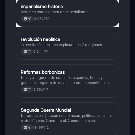
imperialismo historia
Historia
resumen para examen de imperialismo
239
2
4°
revolución neolitica
Historia
la revolución neolitica explicada en 7 renglones
241
4
1°
Reformas borbonicas
Historia
Incluye la guerra de sucesión española, flotas y
galeones, registro de navíos, reformas económicas y
virreinatos
336
7
1°
Segunda Guerra Mundial
Historia
Introducción. Causas económicas, políticas, sociales
e ideológicas. Guerra total. Consecuencias.
Tensiones en europa. Inicio de la guerra.
199
2
4°