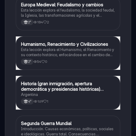
Europa Medieval: Feudalismo y cambios
Historia
Esta lección explora el feudalismo, la sociedad feudal,
la Iglesia, las transformaciones agrícolas y el
renacimiento urbano en la Europa medieval.
184
2
2°
Humanismo, Renacimiento y Civilizaciones
Historia
Esta lección explora el Humanismo, el Renacimiento y
su contexto histórico, enfocándose en el cambio de
pensamiento y el surgimiento de nuevas ideas sobre
54
0
2°
la existencia humana y las civilizaciones americanas.
Historia (gran inmigración, apertura
Historia
democrática y presidencias históricas)
ARGENTINA
Argentina
169
1
4°
Segunda Guerra Mundial
Historia
Introducción. Causas económicas, políticas, sociales
e ideológicas. Guerra total. Consecuencias.