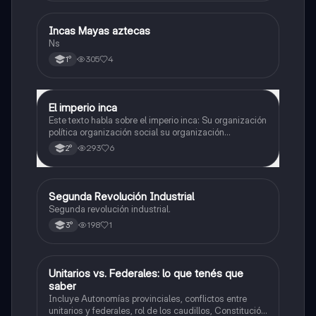
Incas Mayas aztecas
Historia
Ns
305
4
1°
El imperio inca
Historia
Este texto habla sobre el imperio inca: Su organización
política organización social su organización
económica su y organización religiosa
293
6
2°
Segunda Revolución Industrial
Historia
Segunda revolución industrial.
198
1
3°
Unitarios vs. Federales: lo que tenés que
Historia
saber
Incluye Autonomías provinciales, conflictos entre
unitarios y federales, rol de los caudillos, Constitución