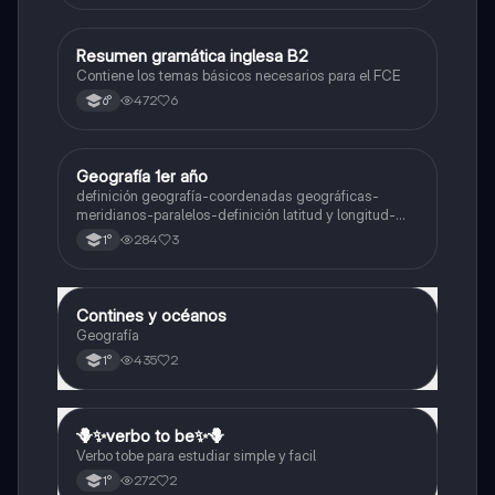
Resumen gramática inglesa B2
Inglés
Contiene los temas básicos necesarios para el FCE
472
6
6°
Geografía 1er año
Geografía
definición geografía-coordenadas geográficas-
meridianos-paralelos-definición latitud y longitud-
elementos del mapa-definición mapa-localización
284
3
1°
relativa y absoluta
Contines y océanos
Geografía
Geografía
435
2
1°
🪻✨️verbo to be✨️🪻
Inglés
Verbo tobe para estudiar simple y facil
272
2
1°