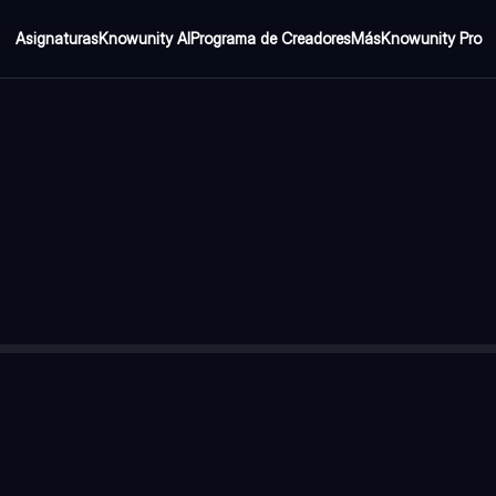
Asignaturas
Knowunity AI
Programa de Creadores
Más
Knowunity Pro
imen político vigente entre 1880 y 1916, controlado por una elite q
o?
—
El modelo agroexportador, basado en la producción de carne
Dominaba la política nacional, imponiendo candidatos mediante fr
 grupo de políticos, intelectuales y científicos que promovían el p
—
Porque era el principal comprador de productos argentinos y finan