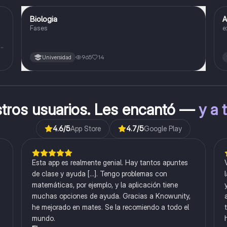
Biologia
A
Biología
Fases
e
o
965
14
Universidad
stros usuarios. Les encantó —
y a 
4.6
/5
App Store
4.7
/5
Google Play
Esta app es realmente genial. Hay tantos apuntes
de clase y ayuda [...]. Tengo problemas con
matemáticas, por ejemplo, y la aplicación tiene
muchas opciones de ayuda. Gracias a Knowunity,
he mejorado en mates. Se la recomiendo a todo el
mundo.