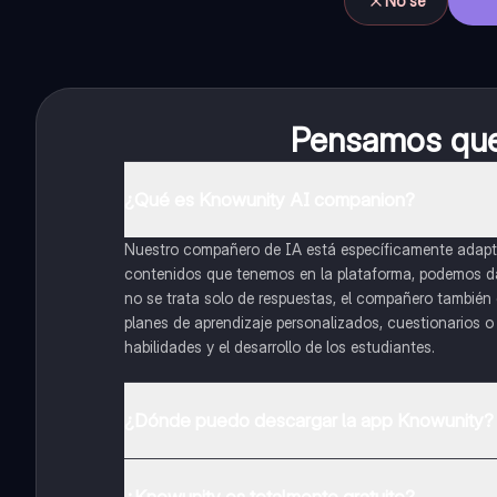
No sé
Pensamos que 
¿Qué es Knowunity AI companion?
Nuestro compañero de IA está específicamente adapta
contenidos que tenemos en la plataforma, podemos dar 
no se trata solo de respuestas, el compañero también g
planes de aprendizaje personalizados, cuestionarios 
habilidades y el desarrollo de los estudiantes.
¿Dónde puedo descargar la app Knowunity?
Puedes descargar la app en Google Play Store y Apple
¿Knowunity es totalmente gratuito?