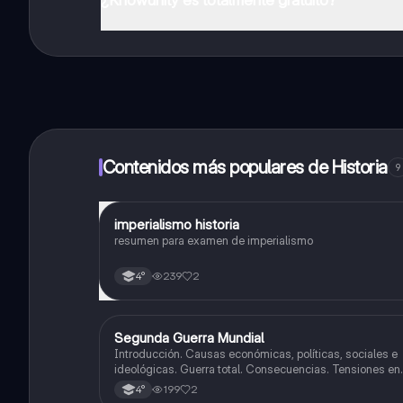
¡Sí lo es! Tienes acceso totalmente gratuito a todo e
inmeditamente. Puedes ganar dinero utilizando la apli
Contenidos más populares de Historia
9
imperialismo historia
Historia
resumen para examen de imperialismo
239
2
4°
Segunda Guerra Mundial
Historia
Introducción. Causas económicas, políticas, sociales e
ideológicas. Guerra total. Consecuencias. Tensiones en
europa. Inicio de la guerra.
199
2
4°