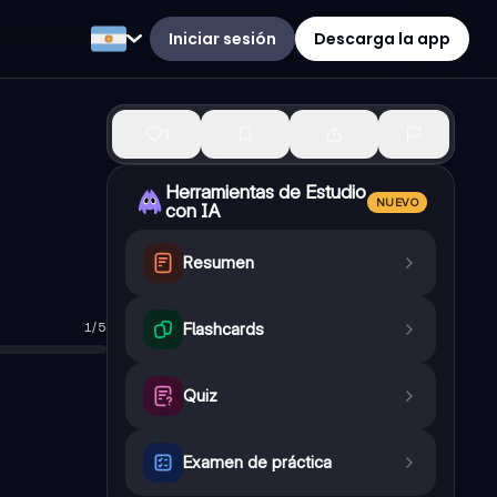
Iniciar sesión
Descarga la app
1
Herramientas de Estudio
NUEVO
con IA
Resumen
1
/
5
Flashcards
ue limitaba la participación popular mediante el fraude electoral.
 y cereales para exportar, principalmente a Europa.
aude electoral y excluyendo a la oposición.
Quiz
rogreso material, el orden social y la eficiencia del Estado, además
ciaba infraestructura clave como ferrocarriles, puertos y frigorífi
Examen de práctica