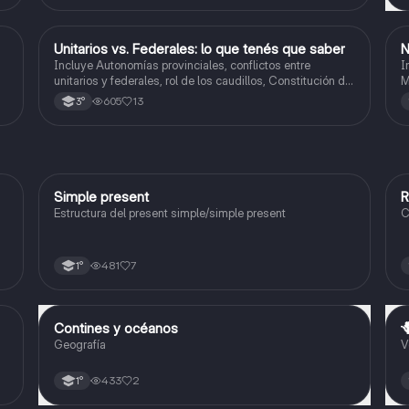
Unitarios vs. Federales: lo que tenés que saber
N
Historia
Incluye Autonomías provinciales, conflictos entre
I
unitarios y federales, rol de los caudillos, Constitución de
M
1826, figura de Dorrego y hegemonía de Rosas, resumen,
605
13
3°
comparaciones y línea del tiempo.
Simple present
R
Inglés
Estructura del present simple/simple present
C
481
7
1°
Contines y océanos

Geografía
Geografía
V
433
2
1°