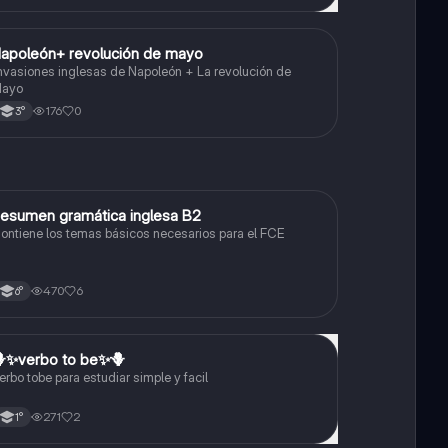
apoleón+ revolución de mayo
Historia
nvasiones inglesas de Napoleón + La revolución de
ayo
176
0
3°
esumen gramática inglesa B2
Inglés
ontiene los temas básicos necesarios para el FCE
470
6
6°
✨️verbo to be✨️🪻
Inglés
erbo tobe para estudiar simple y facil
271
2
1°