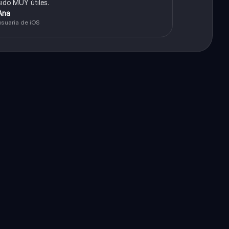
sido MUY útiles.
Ana
usuaria de iOS