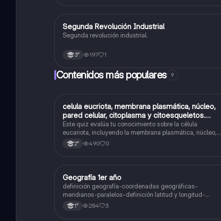
Segunda Revolución Industrial
Historia
Segunda revolución industrial.
197
1
3°
Contenidos más populares
9
C
celula eucriota, membrana plasmática, núcleo,
Biología
pared celular, citoplasma y citoesqueletos.
nombre se las partes de la celula eucariota
Este quiz evalúa tu conocimiento sobre la célula
eucariota, incluyendo la membrana plasmática, núcleo,
pared celular, citoplasma y citoesqueleto.
490
0
2°
Geografía 1er año
Geografía
definición geografía-coordenadas geográficas-
meridianos-paralelos-definición latitud y longitud-
elementos del mapa-definición mapa-localización
284
3
1°
relativa y absoluta