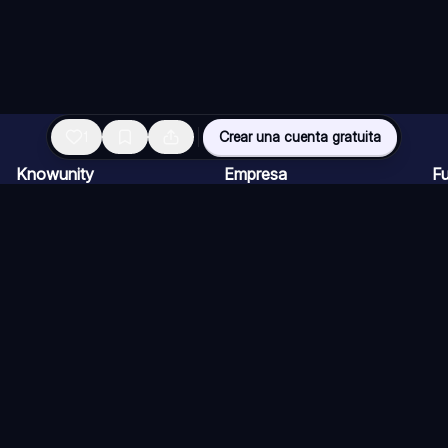
1
Crear una cuenta gratuita
Knowunity
Empresa
F
Página de inicio
Ofertas de empleo
Re
Ayuda
Programa de Creadores
Ch
Seguridad
Kit de prensa
Ta
Iniciar sesión
Cu
Áreas de conocimiento
Re
Ex