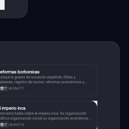
eformas borbonicas
Historia
ncluye la guerra de sucesión española, flotas y
aleones, registro de navíos, reformas económicas y
irreinatos
336
7
1°
l imperio inca
Historia
ste texto habla sobre el imperio inca: Su organización
olítica organización social su organización económica
u y organización religiosa
292
6
2°