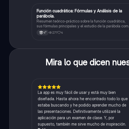
Función cuadrática: Fórmulas y Análisis de la
Matemáticas
parábola.
Resumen teórico-práctico sobre la función cuadrática,
sus fórmulas principales y el estudio de la parábola com
representación gráfica.Incluye desarrollo de la forma
271
4
4°
general, cálculo de raíces, vértice y elementos
fundamentales para su interpretación
Mira lo que dicen nue
La app es muy fácil de usar y está muy bien
diseñada. Hasta ahora he encontrado todo lo que
estaba buscando y he podido aprender mucho de
las presentaciones. Definitivamente utilizaré la
aplicación para un examen de clase. Y, por
supuesto, también me sirve mucho de inspiración.