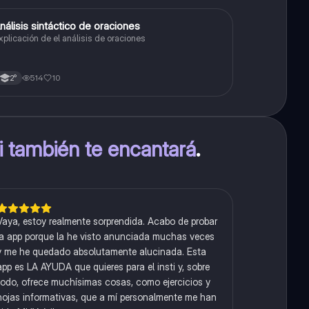
nálisis sintáctico de oraciones
Lengua
xplicación de el análisis de oraciones
514
10
2°
ti también te encantará
.
Vaya, estoy realmente sorprendida. Acabo de probar
la app porque la he visto anunciada muchas veces
y me he quedado absolutamente alucinada. Esta
app es LA AYUDA que quieres para el insti y, sobre
todo, ofrece muchísimas cosas, como ejercicios y
hojas informativas, que a mí personalmente me han