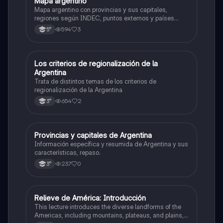
Mapa argentino
Geografía
Mapa argentino con provincias y sus capitales,
regiones según INDEC, puntos externos y países
limitrofes
594
3
5°
Los criterios de regionalización de la
Geografía
Argentina
Trata de distintos temas de los criterios de
regionalización de la Argentina
654
2
3°
Provincias y capitales de Argentina
Geografía
Información específica y resumida de Argentina y sus
características, repaso.
237
0
3°
Relieve de América: Introducción
Geografía
This lecture introduces the diverse landforms of the
Americas, including mountains, plateaus, and plains,