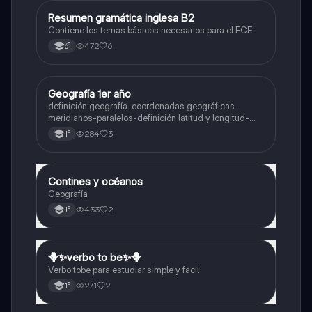
Resumen gramática inglesa B2
Inglés
Contiene los temas básicos necesarios para el FCE
472
6
6°
Geografía 1er año
Geografía
definición geografía-coordenadas geográficas-
meridianos-paralelos-definición latitud y longitud-
elementos del mapa-definición mapa-localización
284
3
1°
relativa y absoluta
Contines y océanos
Geografía
Geografía
433
2
1°
🪻✨️verbo to be✨️🪻
Inglés
Verbo tobe para estudiar simple y facil
271
2
1°