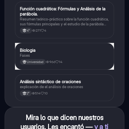
Función cuadrática: Fórmulas y Análisis de la
Matemáticas
parábola.
Resumen teórico-práctico sobre la función cuadrática,
sus fórmulas principales y el estudio de la parábola
como representación gráfica.Incluye desarrollo de la
271
4
4°
forma general, cálculo de raíces, vértice y elementos
fundamentales para su interpretación
Biologia
Biología
Fases
966
14
Universidad
Análisis sintáctico de oraciones
Lengua
explicación de el análisis de oraciones
514
10
2°
Mira lo que dicen nuestros
usuarios. Les encantó —
y a ti