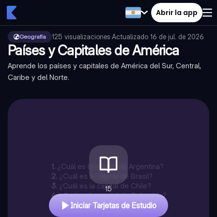
Abrir la app
125
visualizaciones
·
Actualizado
16 de jul. de 2026
Geografía
Países y Capitales de América
Aprende los países y capitales de América del Sur, Central,
Caribe y del Norte.
1
.
¿Cuál es la capital de Argentina?
2
.
¿Cuál es la capital de Brasil?
3
.
¿Cuál es la capital de Chile?
15
4
.
¿Cuál es la capital de Colombia?
Iniciar Tarjetas de Estudio