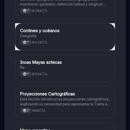
meridianos-paralelos-definición latitud y longitud-
elementos del mapa-definición mapa-localización
284
3
1°
relativa y absoluta
Contines y océanos
Geografía
Geografía
433
2
1°
Incas Mayas aztecas
Historia
Ns
304
4
1°
Proyecciones Cartográficas
Geografía
Esta lección introduce las proyecciones cartográficas,
explicando su necesidad para representar la Tierra en
un plano y la selección de la proyección más
82
2
2°
adecuada para minimizar distorsiones.