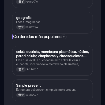
and their impact on geography, hydrography, and
186
0
3°
population distribution.
geografia
Geografía
lineas imaginarias
285
4
2°
Contenidos más populares
9
C
celula eucriota, membrana plasmática, núcleo,
Biología
pared celular, citoplasma y citoesqueletos.
nombre se las partes de la celula eucariota
Este quiz evalúa tu conocimiento sobre la célula
eucariota, incluyendo la membrana plasmática,
núcleo, pared celular, citoplasma y citoesqueleto.
490
0
2°
Simple present
Inglés
Estructura del present simple/simple present
482
7
1°