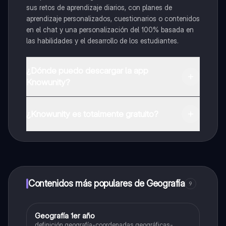
sus retos de aprendizaje diarios, con planes de
aprendizaje personalizados, cuestionarios o contenidos
en el chat y una personalización del 100% basada en
las habilidades y el desarrollo de los estudiantes.
¿Dónde puedo descargar la app
Knowunity?
Puedes descargar la app en Google Play Store y Apple
App Store.
¿Knowunity es totalmente gratuito?
¡Sí lo es! Tienes acceso totalmente gratuito a todo el
contenido de la app, puedes chatear con otros
alumnos y recibir ayuda inmeditamente. Puedes ganar
dinero utilizando la aplicación, que te permitirá acceder
a determinadas funciones.
Contenidos más populares de Geografía
9
Geografía 1er año
Geografía
definición geografía-coordenadas geográficas-