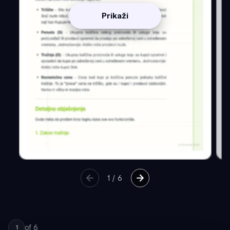
Prikaži
1
/
6
of
6
1