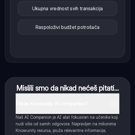
Ukupna vrednost svih transakcija
Raspoloživi budžet potrošača
Mislili smo da nikad nećeš pitati...
Šta je Knowunity AI companion?
Naš AI Companion je AI alat fokusiran na učenike koji
nudi više od samih odgovora. Napravljen na milionima
Knowunity resursa, pruža relevantne informacije,