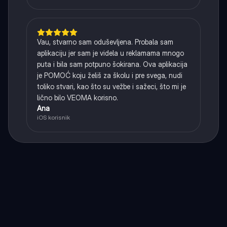
Vau, stvarno sam oduševljena. Probala sam
aplikaciju jer sam je videla u reklamama mnogo
puta i bila sam potpuno šokirana. Ova aplikacija
je POMOĆ koju želiš za školu i pre svega, nudi
toliko stvari, kao što su vežbe i sažeci, što mi je
lično bilo VEOMA korisno.
Ana
iOS korisnik