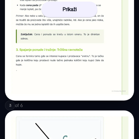
Prikaži
of
6
3