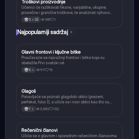
Troškovi proizvodnje
Ekonomija
Učenici će razlikovati fiksne, varijabilne, ukupne,
prosečne i granične troškove, te analizirati njihovo
ponašanje u kratkom i dugom roku.
185
1
3. r. SŠ
Najpopularniji sadržaj
9
Glavni frontovi i ključne bitke
Istorija
Proučavaće se najvažniji frontovi i bitke koje su
obeležile Prvi svetski rat.
911
15
8. r.
Glagoli
Srpski jezik
Ponavljaće se poznati glagolski oblici (prezent,
perfekat, futur I), a učiće se i novi oblici kao što su
aorist, imperfekat, pluskvamperfekat, futur II, kao i
3,882
132
7. r.
glagolski prilozi i pridevi.
Rečenični članovi
Srpski jezik
Učiće se o glavnim i sporednim rečeničnim članovima