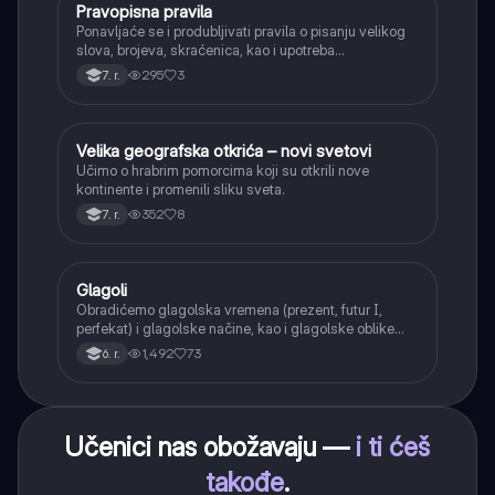
Pravopisna pravila
Srpski jezik
Ponavljaće se i produbljivati pravila o pisanju velikog
slova, brojeva, skraćenica, kao i upotreba
interpunkcije, sa posebnim fokusom na zarez u
295
3
7. r.
složenoj rečenici.
Velika geografska otkrića – novi svetovi
Istorija
Učimo o hrabrim pomorcima koji su otkrili nove
kontinente i promenili sliku sveta.
352
8
7. r.
Glagoli
Srpski jezik
Obradićemo glagolska vremena (prezent, futur I,
perfekat) i glagolske načine, kao i glagolske oblike
(infinitiv, glagolski pridevi i prilozi) i glagolski vid
1,492
73
6. r.
(svršeni i nesvršeni).
Učenici nas obožavaju —
i ti ćeš
takođe
.