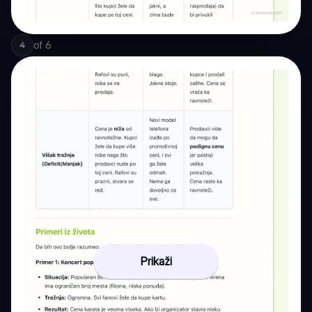
of
6
4
Prikaži