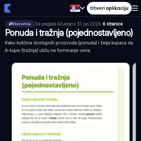
Otvori aplikaciju
36
pregledi
·
Ažurirano
31. јул 2026.
·
6 stranice
Ekonomija
Ponuda i tražnja (pojednostavljeno)
Kako količina dostupnih proizvoda (ponuda) i želja kupaca da
ih kupe (tražnja) utiču na formiranje cena.