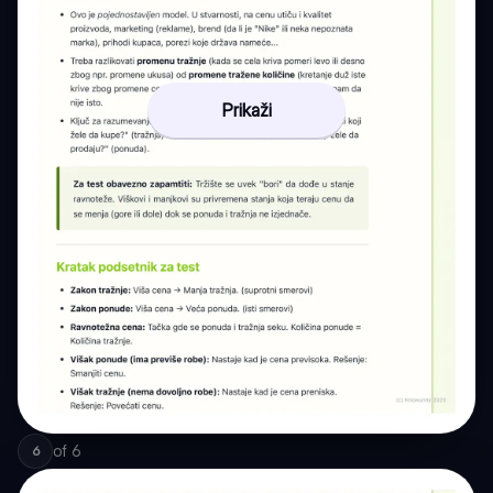
Prikaži
of
6
6