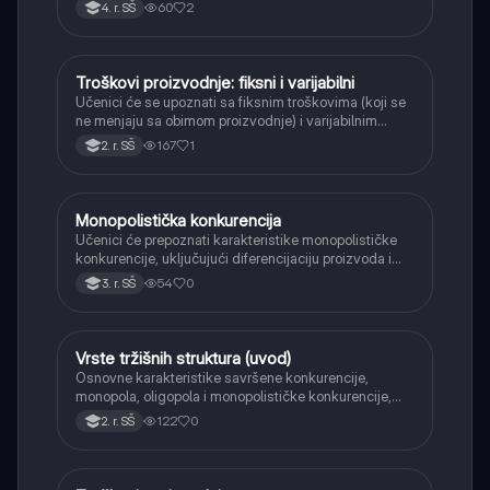
60
2
4. r. SŠ
Troškovi proizvodnje: fiksni i varijabilni
Ekonomija
Učenici će se upoznati sa fiksnim troškovima (koji se
ne menjaju sa obimom proizvodnje) i varijabilnim
troškovima (koji se menjaju), kao i ukupnim
167
1
2. r. SŠ
troškovima.
Monopolistička konkurencija
Ekonomija
Učenici će prepoznati karakteristike monopolističke
konkurencije, uključujući diferencijaciju proizvoda i
ponašanje preduzeća.
54
0
3. r. SŠ
Vrste tržišnih struktura (uvod)
Ekonomija
Osnovne karakteristike savršene konkurencije,
monopola, oligopola i monopolističke konkurencije,
kao različitih oblika tržišta.
122
0
2. r. SŠ