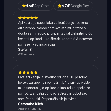
4.6
/5
App Store
4.7
/5
Google Play
Aplikacija je super laka za korišćenje i odlično
dizajnirana. Našao sam sve što mi je trebalo i
dosta sam naučio iz prezentacija! Definitivno ću
koristiti aplikaciju za školski zadatak! A naravno,
pomaže i kao inspiracija.
Stefan S
iOS korisnik
Ova aplikacija je stvarno odlična. Tu je toliko
beleški za učenje i pomoći [...]. Na primer, problem
mi je francuski, a aplikacija ima toliko opcija za
pomoć. Zahvaljujući ovoj aplikaciji, poboljšao
sam francuski. Preporučio bih je svima.
Samantha Klich
Android korisnik