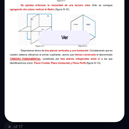
Ver
of
17
6