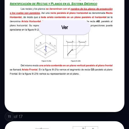
Ver
of
17
11