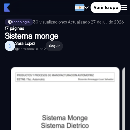
Abrir la app
30
visualizaciones
·
Actualizado
27 de jul. de 2026
·
Tecnología
17 páginas
Sistema monge
Sara Lopez
S
Seguir
@
saralopez_e1ps9
...