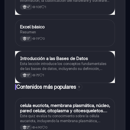
información, la clasificación del hardware y software,
y los componentes internos de una PC.
108
1
4°
Excel básico
Tecnología
Resumen
19
0
5°
Introducción a las Bases de Datos
Tecnología
Esta lección introduce los conceptos fundamentales
de las bases de datos, incluyendo su definición,
organización y la transición de bases de datos físicas
75
1
5°
a digitales.
Contenidos más populares
9
C
celula eucriota, membrana plasmática, núcleo,
Biología
pared celular, citoplasma y citoesqueletos.
nombre se las partes de la celula eucariota
Este quiz evalúa tu conocimiento sobre la célula
eucariota, incluyendo la membrana plasmática,
núcleo, pared celular, citoplasma y citoesqueleto.
490
0
2°