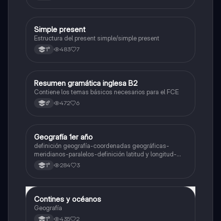
Simple present
Inglés
Estructura del present simple/simple present
483
7
1°
Resumen gramática inglesa B2
Inglés
Contiene los temas básicos necesarios para el FCE
472
6
6°
Geografía 1er año
Geografía
definición geografía-coordenadas geográficas-
meridianos-paralelos-definición latitud y longitud-
elementos del mapa-definición mapa-localización
284
3
1°
relativa y absoluta
Contines y océanos
Geografía
Geografía
435
2
1°