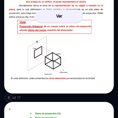
Ver
of
17
3