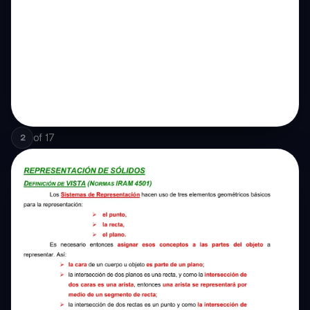
of
17
2