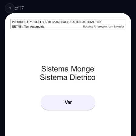
of
17
1
Ver