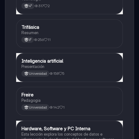
317
2
4°
Trifásica
Tecnología
Resumen
256
11
6°
Inteligencia artificial
Tecnología
Presentación
158
5
Universidad
Freire
Tecnología
Pedagogia
142
1
Universidad
Hardware, Software y PC Interna
Tecnología
Esta lección explora los conceptos de datos e