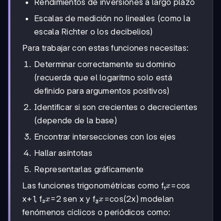
Rendimientos de inversiones a largo plazo
Escalas de medición no lineales (como la
escala Richter o los decibelios)
Para trabajar con estas funciones necesitas:
Determinar correctamente su dominio
(recuerda que el logaritmo solo está
definido para argumentos positivos)
Identificar si son crecientes o decrecientes
(depende de la base)
Encontrar intersecciones con los ejes
Hallar asíntotas
Representarlas gráficamente
x
Las funciones trigonométricas como f₁
=cos
x
x
x
x+1, f₂
=2 sen x y f₃
=cos(2x) modelan
x
x
fenómenos cíclicos o periódicos como: