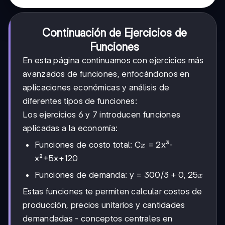
Continuación de Ejercicios de
Funciones
En esta página continuamos con ejercicios más
avanzados de funciones, enfocándonos en
aplicaciones económicas y análisis de
diferentes tipos de funciones:
Los ejercicios 6 y 7 introducen funciones
aplicadas a la economía:
x
Funciones de costo total: C
= 2x³-
x
x²+5x+120
3+0,25x
3
+
0
,
25
Funciones de demanda: y = 300/
x
Estas funciones te permiten calcular costos de
producción, precios unitarios y cantidades
demandadas - conceptos centrales en