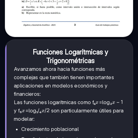
Funciones Logarítmicas y
Trigonométricas
Avanzamos ahora hacia funciones más
complejas que también tienen importantes
aplicaciones en modelos económicos y
financieros:
x
x-
−
1
Las funciones logarítmicas como f₄
=log₂
x
x
1
x
x/2
/2
y f₅
=log₁/₄
son particularmente útiles para
x
x
modelar:
Crecimiento poblacional