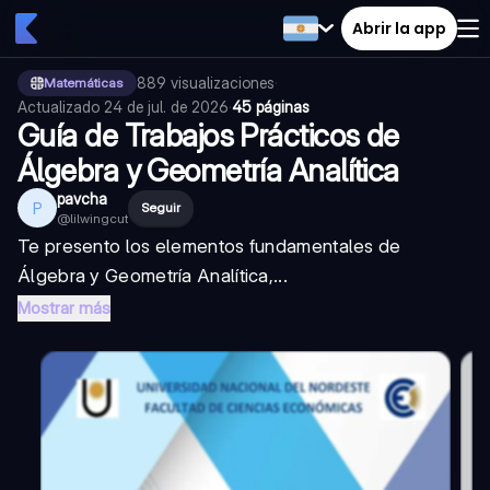
Abrir la app
889
visualizaciones
·
Matemáticas
Actualizado
24 de jul. de 2026
·
45 páginas
Guía de Trabajos Prácticos de
Álgebra y Geometría Analítica
pavcha
P
Seguir
@
lilwingcut
Te presento los elementos fundamentales de
Álgebra y Geometría Analítica,...
Mostrar más