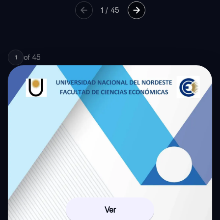
1
/
45
of
45
1
Ver