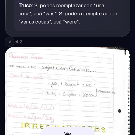
Truco
: Si podés reemplazar con "una
cosa", usá "was". Si podés reemplazar con
"varias cosas", usá "were".
of
2
2
Ver