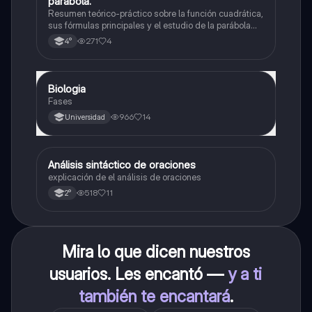
parábola.
Resumen teórico-práctico sobre la función cuadrática,
sus fórmulas principales y el estudio de la parábola
como representación gráfica.Incluye desarrollo de la
271
4
4°
forma general, cálculo de raíces, vértice y elementos
fundamentales para su interpretación
Biologia
Biología
Fases
966
14
Universidad
Análisis sintáctico de oraciones
Lengua
explicación de el análisis de oraciones
518
11
2°
Mira lo que dicen nuestros
usuarios. Les encantó —
y a ti
también te encantará
.