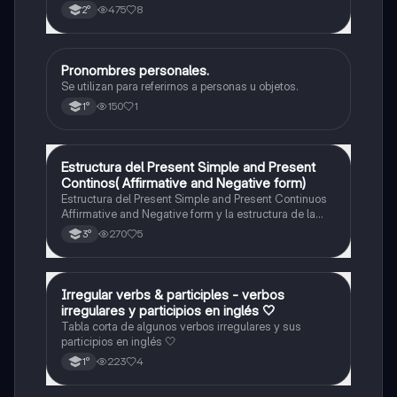
475
8
2°
Pronombres personales.
Inglés
Se utilizan para referirnos a personas u objetos.
150
1
1°
Estructura del Present Simple and Present
Inglés
Continos( Affirmative and Negative form)
Estructura del Present Simple and Present Continuos
Affirmative and Negative form y la estructura de la
pregunta con todas las personas.
270
5
3°
Irregular verbs & participles - verbos
Inglés
irregulares y participios en inglés 🤍
Tabla corta de algunos verbos irregulares y sus
participios en inglés 🤍
223
4
1°