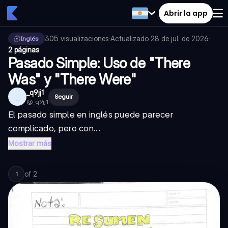
Abrir la app
305
visualizaciones
·
Actualizado
28 de jul. de 2026
·
Inglés
2 páginas
Pasado Simple: Uso de "There
Was" y "There Were"
_q9jj1
_
Seguir
@
_q9jj1
El pasado simple en inglés puede parecer
complicado, pero con...
Mostrar más
of
2
1