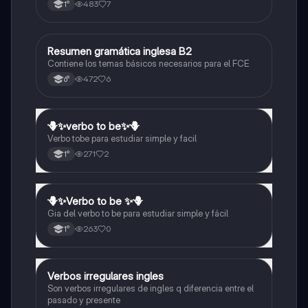
483
7
1°
Resumen gramática inglesa B2
Inglés
Contiene los temas básicos necesarios para el FCE
472
6
6°
🪻✨️verbo to be✨️🪻
Inglés
Verbo tobe para estudiar simple y facil
271
2
1°
🪻✨️Verbo to be ✨️🪻
Inglés
Gia del verbo to be para estudiar simple y fácil
263
0
1°
Verbos irregulares ingles
Inglés
Son verbos irregulares de ingles q diferencia entre el
pasado y presente