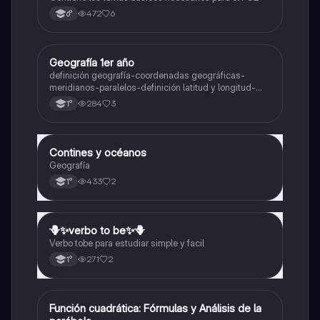
472
6
6°
Geografía 1er año
Geografía
definición geografía-coordenadas geográficas-
meridianos-paralelos-definición latitud y longitud-
elementos del mapa-definición mapa-localización
284
3
1°
relativa y absoluta
Contines y océanos
Geografía
Geografía
433
2
1°
🪻✨️verbo to be✨️🪻
Inglés
Verbo tobe para estudiar simple y facil
271
2
1°
Función cuadrática: Fórmulas y Análisis de la
Matemáticas