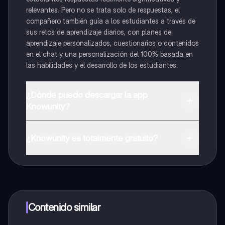
relevantes. Pero no se trata solo de respuestas, el
compañero también guía a los estudiantes a través de
sus retos de aprendizaje diarios, con planes de
aprendizaje personalizados, cuestionarios o contenidos
en el chat y una personalización del 100% basada en
las habilidades y el desarrollo de los estudiantes.
¿Dónde puedo descargar la app
Knowunity?
Puedes descargar la app en Google Play Store y Apple
App Store.
¿Knowunity es totalmente gratuito?
¡Sí lo es! Tienes acceso totalmente gratuito a todo el
contenido de la app, puedes chatear con otros
alumnos y recibir ayuda inmeditamente. Puedes ganar
dinero utilizando la aplicación, que te permitirá acceder
a determinadas funciones.
Contenido similar