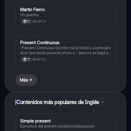
Martin Fierro
Inglés
Un guacho
43
0
5°
Present Continuous
Inglés
-Present Continuous (escribí mal el título) y al principio
dice “que están pasando ahora o…” pero no se llegó a
ver
64
0
5°
Más
Contenidos más populares de Inglés
9
Simple present
Inglés
Estructura del present simple/simple present