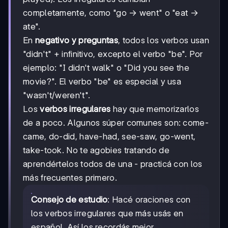
completamente, como "go → went" o "eat →
ate".
En
negativo y preguntas
, todos los verbos usan
"didn't" + infinitivo, excepto el verbo "be". Por
ejemplo: "I didn't walk" o "Did you see the
movie?". El verbo "be" es especial y usa
"wasn't/weren't".
Los
verbos irregulares
hay que memorizarlos
de a poco. Algunos súper comunes son: come-
came, do-did, have-had, see-saw, go-went,
take-took. No te agobies tratando de
aprendértelos todos de una - practicá con los
más frecuentes primero.
Consejo de estudio
: Hacé oraciones con
los verbos irregulares que más usás en
español. Así los recordás mejor.