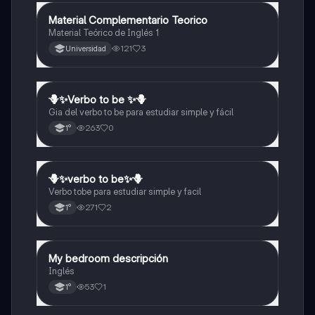
Material Complementario Teorico
Inglés
Material Teórico de Inglés 1
121
3
Universidad
🪻✨️Verbo to be ✨️🪻
Inglés
Gia del verbo to be para estudiar simple y fácil
263
0
1°
🪻✨️verbo to be✨️🪻
Inglés
Verbo tobe para estudiar simple y facil
271
2
1°
My bedroom descripción
Inglés
Inglés
53
1
1°