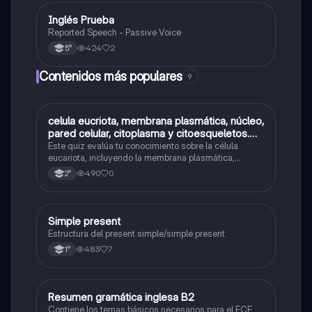
I
Inglés Prueba
Inglés
Reported Speech - Passive Voice
424
2
5°
Contenidos más populares
9
C
celula eucriota, membrana plasmática, núcleo,
Biología
pared celular, citoplasma y citoesqueletos.
nombre se las partes de la celula eucariota
Este quiz evalúa tu conocimiento sobre la célula
eucariota, incluyendo la membrana plasmática,
núcleo, pared celular, citoplasma y citoesqueleto.
490
0
2°
Simple present
Inglés
Estructura del present simple/simple present
483
7
1°
Resumen gramática inglesa B2
Inglés
Contiene los temas básicos necesarios para el FCE