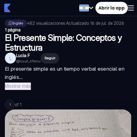
Abrir la app
482
visualizaciones
·
Actualizado
16 de jul. de 2026
·
Inglés
1 página
El Presente Simple: Conceptos y
Estructura
Lucía F
L
Seguir
@
lucaf_67kmu
El presente simple es un tiempo verbal esencial en
inglés...
Mostrar más
of
1
1