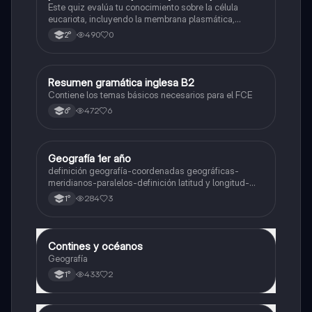
nombre se las partes de la celula eucariota
Este quiz evalúa tu conocimiento sobre la célula
eucariota, incluyendo la membrana plasmática,
núcleo, pared celular, citoplasma y citoesqueleto.
490
0
2°
Resumen gramática inglesa B2
Inglés
Contiene los temas básicos necesarios para el FCE
472
6
6°
Geografía 1er año
Geografía
definición geografía-coordenadas geográficas-
meridianos-paralelos-definición latitud y longitud-
elementos del mapa-definición mapa-localización
284
3
1°
relativa y absoluta
Contines y océanos
Geografía
Geografía
433
2
1°