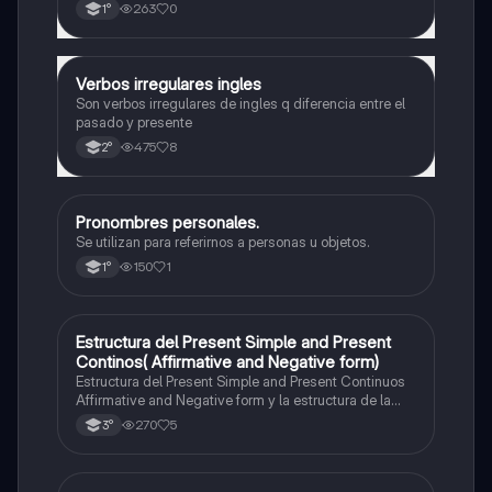
263
0
1°
Verbos irregulares ingles
Inglés
Son verbos irregulares de ingles q diferencia entre el
pasado y presente
475
8
2°
Pronombres personales.
Inglés
Se utilizan para referirnos a personas u objetos.
150
1
1°
Estructura del Present Simple and Present
Inglés
Continos( Affirmative and Negative form)
Estructura del Present Simple and Present Continuos
Affirmative and Negative form y la estructura de la
pregunta con todas las personas.
270
5
3°