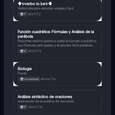
🪻✨️verbo to be✨️🪻
Inglés
Verbo tobe para estudiar simple y facil
271
2
1°
Función cuadrática: Fórmulas y Análisis de la
Matemáticas
parábola.
Resumen teórico-práctico sobre la función cuadrática,
sus fórmulas principales y el estudio de la parábola
como representación gráfica.Incluye desarrollo de la
271
4
4°
forma general, cálculo de raíces, vértice y elementos
fundamentales para su interpretación
Biologia
Biología
Fases
966
14
Universidad
Análisis sintáctico de oraciones
Lengua
explicación de el análisis de oraciones
514
10
2°