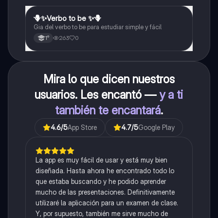
🪻✨️Verbo to be ✨️🪻
Inglés
Gia del verbo to be para estudiar simple y fácil
263
0
1°
Mira lo que dicen nuestros
usuarios. Les encantó —
y a ti
también te encantará
.
4.6
/5
App Store
4.7
/5
Google Play
La app es muy fácil de usar y está muy bien
diseñada. Hasta ahora he encontrado todo lo
que estaba buscando y he podido aprender
mucho de las presentaciones. Definitivamente
utilizaré la aplicación para un examen de clase.
Y, por supuesto, también me sirve mucho de