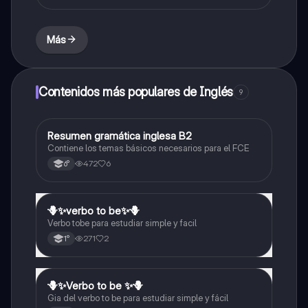
Más
Contenidos más populares de Inglés
9
Resumen gramática inglesa B2
Inglés
Contiene los temas básicos necesarios para el FCE
472
6
6°
🪻✨️verbo to be✨️🪻
Inglés
Verbo tobe para estudiar simple y facil
271
2
1°
🪻✨️Verbo to be ✨️🪻
Inglés
Gia del verbo to be para estudiar simple y fácil