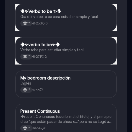
🪻✨️Verbo to be ✨️🪻
Inglés
Gia del verbo to be para estudiar simple y fácil
263
0
1°
🪻✨️verbo to be✨️🪻
Inglés
Verbo tobe para estudiar simple y facil
271
2
1°
My bedroom descripción
Inglés
Inglés
53
1
1°
Present Continuous
Inglés
-Present Continuous (escribí mal el título) y al principio
dice “que están pasando ahora o…” pero no se llegó a
ver
64
0
5°