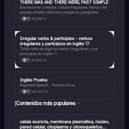
THERE WAS AND THERE WERE, PAST SIMPLE
Inglés
Ese resumen contiene, verbos irregulares, formas del
pasado simple ( afirmativo,negativo y pregunta)
305
1
3°
Irregular verbs & participles - verbos
Inglés
irregulares y participios en inglés 🤍
Tabla corta de algunos verbos irregulares y sus
participios en inglés 🤍
223
4
1°
I
Inglés Prueba
Inglés
Reported Speech - Passive Voice
424
2
5°
Contenidos más populares
9
C
celula eucriota, membrana plasmática, núcleo,
Biología
pared celular, citoplasma y citoesqueletos.