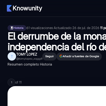
Knowunity
61
visualizaciones
·
Actualizado
26 de jul. de 2026
·
11 
Historia
El derrumbe de la mona
independencia del río de
TOMY LOPEZ
T
Seguir
Añadir a fuentes de Google
@
tomylopez_xqgg8
Resumen completo Historia
of
11
1