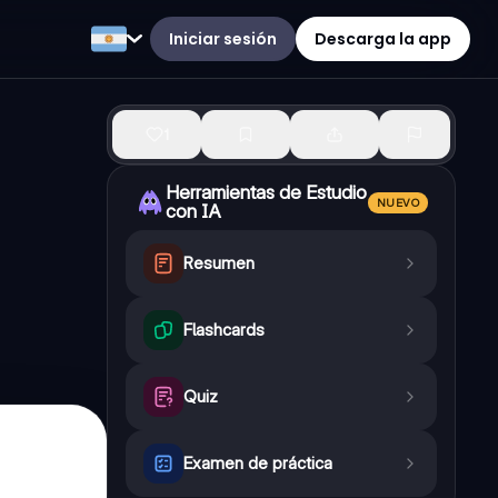
Iniciar sesión
Descarga la app
1
Herramientas de Estudio
NUEVO
con IA
Resumen
Flashcards
Quiz
Examen de práctica