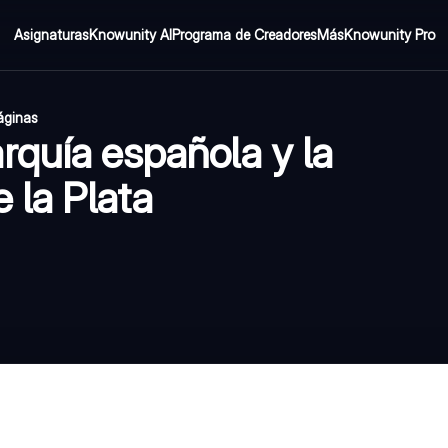
Asignaturas
Knowunity AI
Programa de Creadores
Más
Knowunity Pro
páginas
rquía española y la
 la Plata