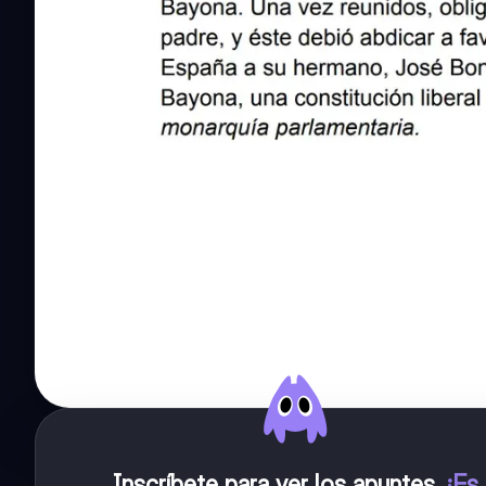
Inscríbete para ver los apuntes
.
¡Es