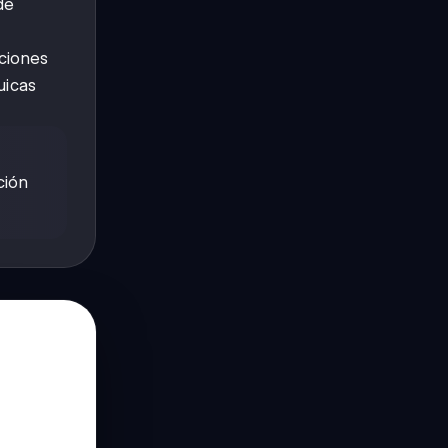
de
nciones
uicas
ción