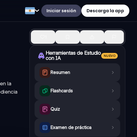
Iniciar sesión
Descarga la app
1
Herramientas de Estudio
NUEVO
con IA
Resumen
en la
Flashcards
ediencia
Quiz
Examen de práctica