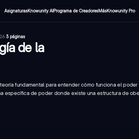
Asignaturas
Knowunity AI
Programa de Creadores
Más
Knowunity Pro
026
·
3 páginas
ía de la
teoría fundamental para entender cómo funciona el poder 
a específica de poder donde existe una estructura de ob