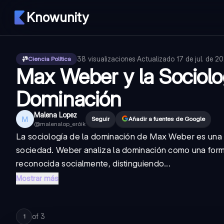
Knowunity
38
visualizaciones
·
Actualizado
17 de jul. de 2
Ciencia Política
Max Weber y la Sociolog
Dominación
Malena Lopez
M
Seguir
Añadir a fuentes de Google
@
malenalop_er6ik
La sociología de la dominación de Max Weber es una 
sociedad. Weber analiza la dominación como una form
reconocida socialmente, distinguiendo...
Mostrar más
of
3
1