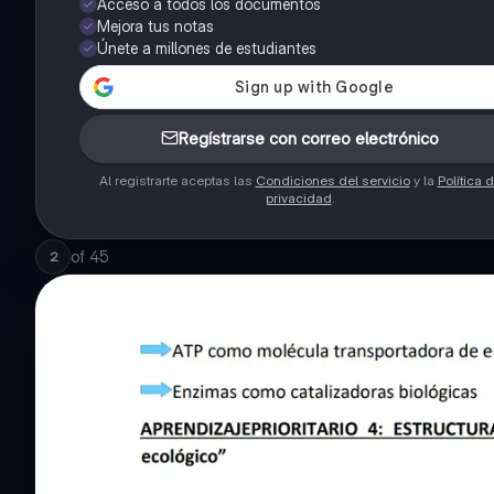
Acceso a todos los documentos
Mejora tus notas
Únete a millones de estudiantes
Regístrarse con correo electrónico
Al registrarte aceptas las
Condiciones del servicio
y la
Política 
privacidad
.
of
45
2