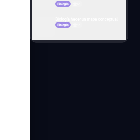
Biología
5°
Biología hacer un mapa conceptual
Biología
4°