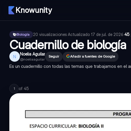
Knowunity
20
visualizaciones
·
Actualizado
17 de jul. de 2026
·
45 
Biología
Cuadernillo de biología
Noelia Aguilar
N
Seguir
Añadir a fuentes de Google
@
noeliaaguilar
Es un cuadernillo con todas las temas que trabajamos en el 
of
45
1