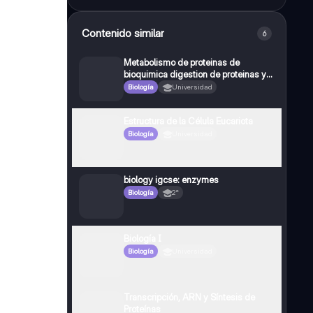
Contenido similar
6
Metabolismo de proteinas de
bioquimica digestion de proteinas y
mas
Biología
Universidad
Estructura de la Célula Eucariota
Biología
Universidad
biology igcse: enzymes
Biología
2°
Biología I
Biología
Universidad
Transcripción, ARN y Síntesis de
Proteínas