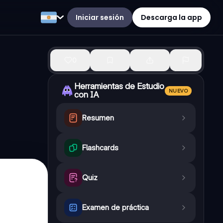
Iniciar sesión
Descarga la app
0
Herramientas de Estudio
NUEVO
con IA
Resumen
Flashcards
Quiz
Examen de práctica