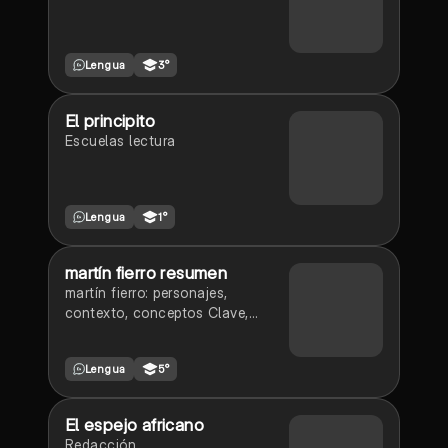
Lengua
3°
El principito
Escuelas lectura
Lengua
1°
martín fierro resumen
martín fierro: personajes,
contexto, conceptos Clave,
consejos
Lengua
5°
El espejo africano
Redacción