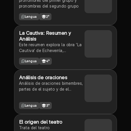
pronombres del primer grupo y
pronombres del segundo grupo
Lengua
2°
La Cautiva: Resumen y
Análisis
Este resumen explora la obra 'La
Cautiva' de Echeverría,
destacando su importancia en la
Lengua
4°
literatura argentina y su narrativa
sobre el amor, el sufrimiento y la
violencia en la frontera.
Análisis de oraciones
Análisis de oraciones bimembres,
partes de el sujeto y de el
predicado, tipos de oraciones
cordinadas.
Lengua
3°
El origen del teatro
Trata del teatro