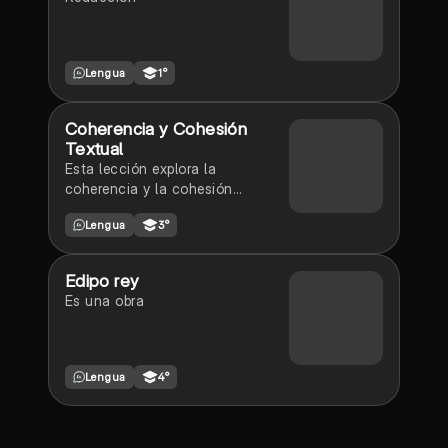
Lengua
1°
Coherencia y Cohesión
Textual
Esta lección explora la
coherencia y la cohesión
textuales, destacando su
Lengua
3°
importancia para la comprensión
y la correcta escritura de textos.
Edipo rey
Es una obra
Lengua
4°