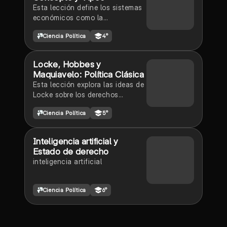
Esta lección define los sistemas
económicos como la
organización de la economía de
Ciencia Política
4°
un país, explicando su propósito
de regular las actividades
económicas y abordando las
Locke, Hobbes y
preguntas fundamentales sobre
Maquiavelo: Política Clásica
producción, distribución y
Esta lección explora las ideas de
consumo.
Locke sobre los derechos
naturales, la libertad individual y
Ciencia Política
5°
el papel del parlamento, junto
con las perspectivas de Hobbes y
Maquiavelo sobre la política.
Inteligencia artificial y
Estado de derecho
inteligencia artificial
Ciencia Política
6°