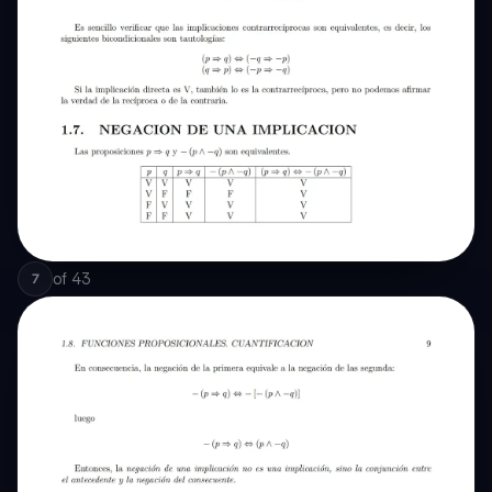
of
43
7