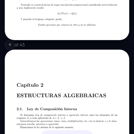
of
43
9