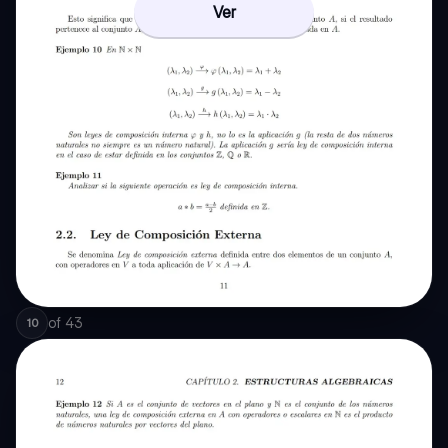
Ver
of
43
10