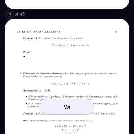
of
43
11
Ver