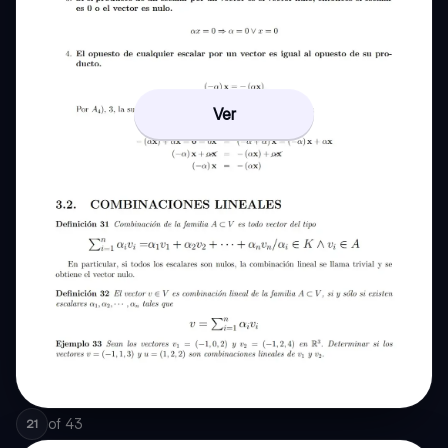
Ver
of
43
21