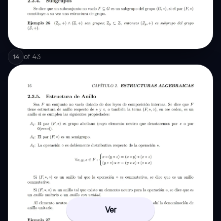
of
43
14
Ver