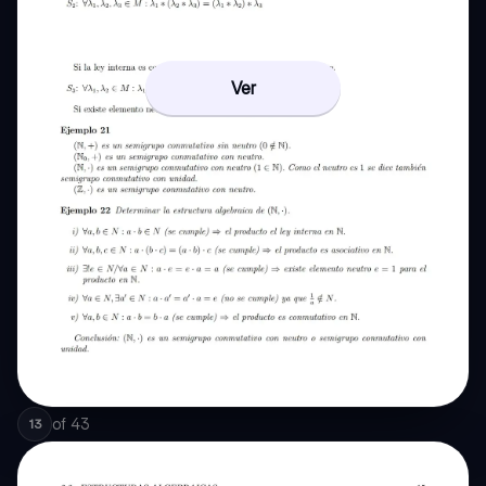
Ver
of
43
13