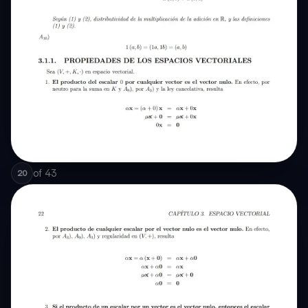
of
43
20