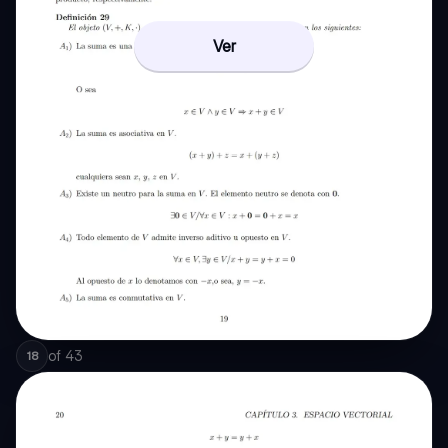
Ver
of
43
18