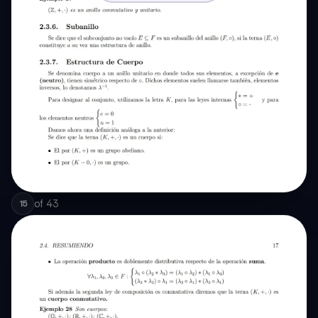
of
43
15