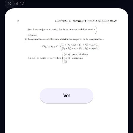
of
43
16
Ver