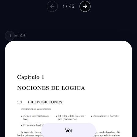
1
/
43
of
43
1
Ver