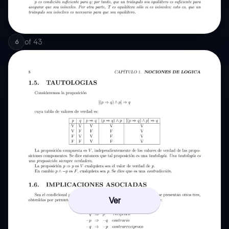
of
43
6
Ver