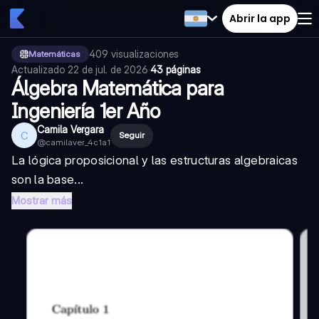
Abrir la app
409
visualizaciones
·
Matemáticas
Actualizado
22 de jul. de 2026
·
43 páginas
Álgebra Matemática para
Ingeniería 1er Año
Camila Vergara
C
Seguir
@
camilaver_4c1a1
La lógica proposicional y las estructuras algebraicas
son la base...
Mostrar más