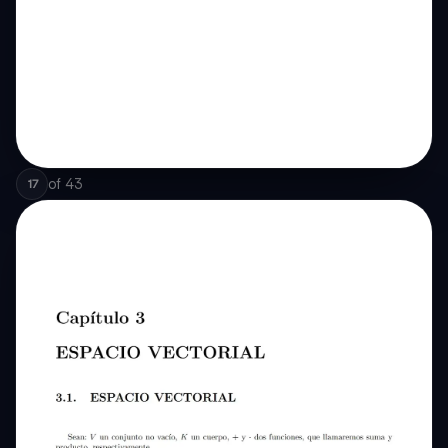
of
43
17