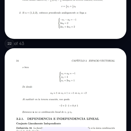
of
43
22