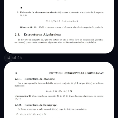
of
43
12