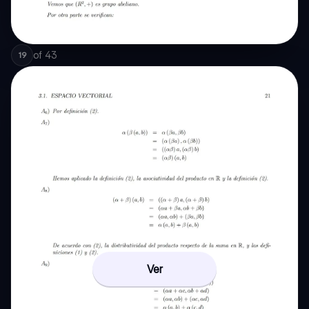
of
43
19
Ver