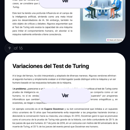
Ver
of
16
9
Ver