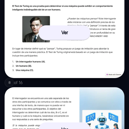
Ver
of
16
8