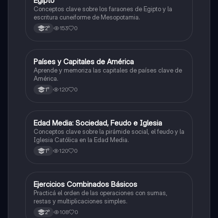
Egipto
Conceptos clave sobre los faraones de Egipto y la
escritura cuneiforme de Mesopotamia.
153
0
2°
P
Países y Capitales de América
Geografía
Aprende y memoriza las capitales de países clave de
América.
120
0
1°
E
Edad Media: Sociedad, Feudo e Iglesia
Historia
Conceptos clave sobre la pirámide social, el feudo y la
Iglesia Católica en la Edad Media.
120
0
1°
E
Ejercicios Combinados Básicos
Matemáticas
Practicá el orden de las operaciones con sumas,
restas y multiplicaciones simples.
108
0
2°