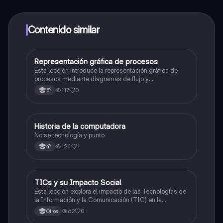
alumnos y recibir ayuda inmeditamente. Puedes ganar
dinero utilizando la aplicación, que te permitirá acceder
a determinadas funciones.
Contenido similar
Representación gráfica de procesos
Tecnología
Esta lección introduce la representación gráfica de
procesos mediante diagramas de flujo y
pseudocódigo para expresar la lógica de los
117
0
5°
algoritmos de forma clara y visual.
Historia de la computadora
Tecnología
No se tecnología y punto
124
1
4°
TICs y su Impacto Social
Tecnología
Esta lección explora el impacto de las Tecnologías de
la Información y la Comunicación (TIC) en la
sociedad, enfocándose en cómo transforman la
62
0
Otros
educación y promueven el desarrollo de habilidades