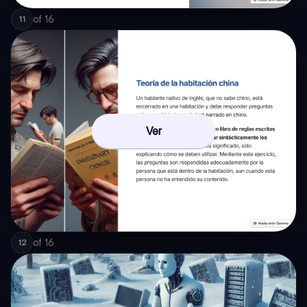
of
16
11
Ver
of
16
12