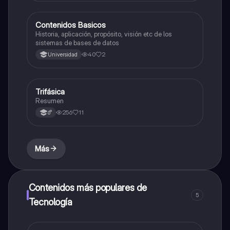
digitales.
Contenidos Basicos
Tecnología
Historia, aplicación, propósito, visión etc de los
sistemas de bases de datos
40
2
Universidad
Trifásica
Tecnología
Resumen
256
11
6°
Más
Contenidos más populares de
5
Tecnología