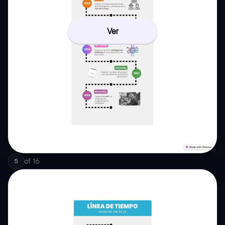
Ver
of
16
5