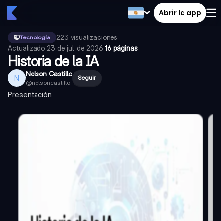
Abrir la app
223
visualizaciones
·
Tecnología
Actualizado
23 de jul. de 2026
·
16 páginas
Historia de la IA
Nelson Castillo
N
Seguir
@
nelsoncastillo
Presentación