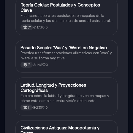
T
Teoría Celular: Postulados y Conceptos
Biología
Clave
Flashcards sobre los postulados principales de la
teoría celular y las definiciones de unidad estructural
y funcional.
173
0
3°
P
Pasado Simple: 'Was' y 'Were' en Negativo
Inglés
Practica transformar oraciones afirmativas con 'was' y
'were' a su forma negativa.
146
0
2°
L
Latitud, Longitud y Proyecciones
Geografía
Cartográficas
Explora cómo la latitud y longitud se ven en mapas y
cómo esto cambia nuestra visión del mundo.
235
0
1°
C
Civilizaciones Antiguas: Mesopotamia y
Historia