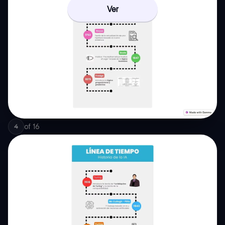
Ver
of
16
4