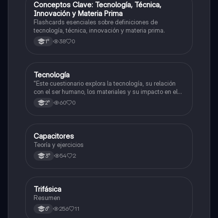
C
Conceptos Clave: Tecnología, Técnica,
Tecnología
Innovación y Materia Prima
Flashcards esenciales sobre definiciones de
tecnología, técnica, innovación y materia prima.
38
0
1°
Tecnología
Tecnología
"Este cuestionario explora la tecnología, su relación
con el ser humano, los materiales y su impacto en el
mundo natural y artificial."
60
0
2°
Capacitores
Matemáticas
Teoría y ejercicios
54
2
3°
Trifásica
Tecnología
Resumen
256
11
6°