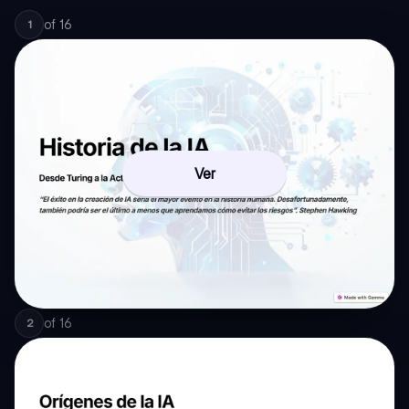
of
16
1
Ver
of
16
2