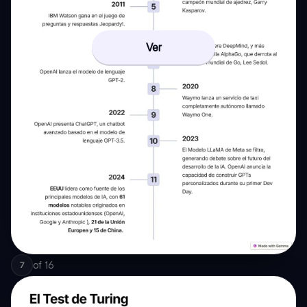
Ver
of
16
7