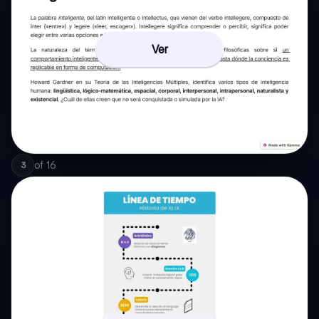
Ver
of
16
3