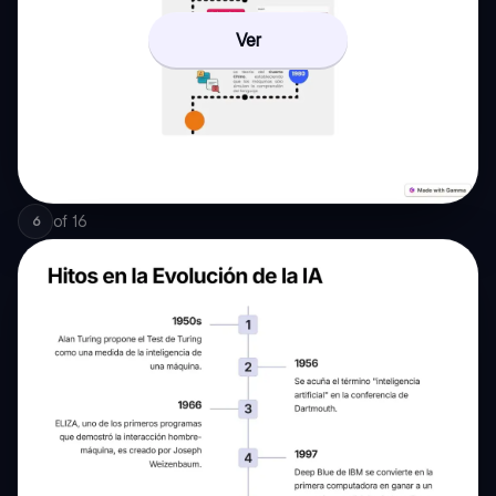
Ver
of
16
6