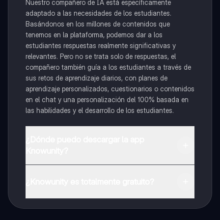
Nuestro compañero de IA está específicamente
adaptado a las necesidades de los estudiantes.
Basándonos en los millones de contenidos que
tenemos en la plataforma, podemos dar a los
estudiantes respuestas realmente significativas y
relevantes. Pero no se trata solo de respuestas, el
compañero también guía a los estudiantes a través de
sus retos de aprendizaje diarios, con planes de
aprendizaje personalizados, cuestionarios o contenidos
en el chat y una personalización del 100% basada en
las habilidades y el desarrollo de los estudiantes.
¿Dónde puedo descargar la app
Knowunity?
Puedes descargar la app en Google Play Store y Apple
App Store.
¿Knowunity es totalmente gratuito?
¡Sí lo es! Tienes acceso totalmente gratuito a todo el
contenido de la app, puedes chatear con otros