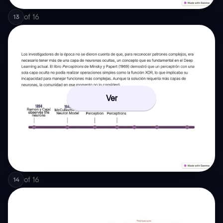
of
16
13
Ver
of
16
14