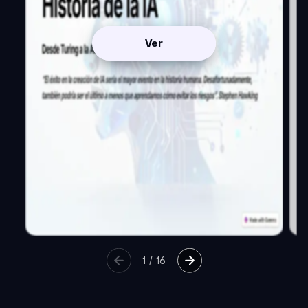
Ver
1
/
16