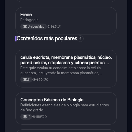
Freire
Tecnología
Pedagogia
142
1
Universidad
Contenidos más populares
9
C
celula eucriota, membrana plasmática, núcleo,
Biología
pared celular, citoplasma y citoesqueletos.
nombre se las partes de la celula eucariota
Este quiz evalúa tu conocimiento sobre la célula
eucariota, incluyendo la membrana plasmática,
núcleo, pared celular, citoplasma y citoesqueleto.
490
0
2°
C
Conceptos Básicos de Biología
Biología
Definiciones esenciales de biología para estudiantes
de 8vo grado.
158
0
1°