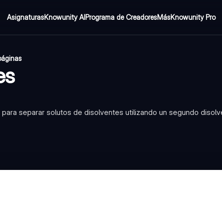
Asignaturas
Knowunity AI
Programa de Creadores
Más
Knowunity Pro
páginas
es
 para separar solutos de disolventes utilizando un segundo disol