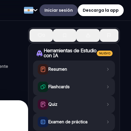
Iniciar sesión
Descarga la app
0
Herramientas de Estudio
NUEVO
con IA
vente
Resumen
Flashcards
Quiz
Examen de práctica