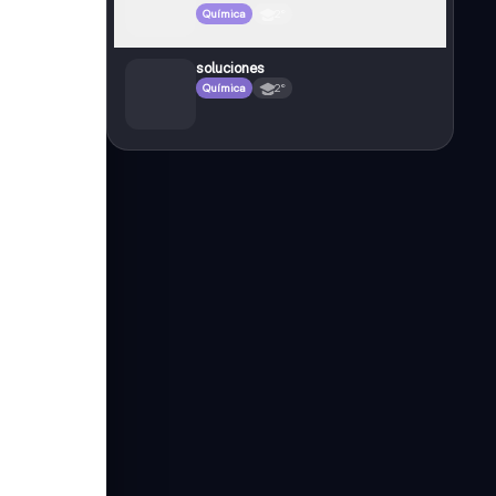
Química
2°
soluciones
Química
2°