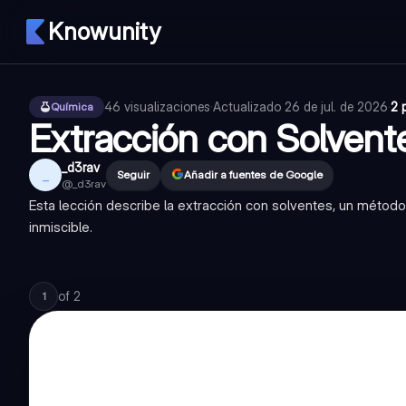
Knowunity
46
visualizaciones
·
Actualizado
26 de jul. de 2026
·
2 
Química
Extracción con Solvent
_d3rav
_
Seguir
Añadir a fuentes de Google
@
_d3rav
Esta lección describe la extracción con solventes, un método
inmiscible.
of
2
1