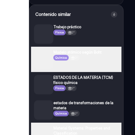
Contenido similar
6
Trabajo práctico
Física
2°
Modelo atómico según Boht
Química
2°
ESTADOS DE LA MATERIA (TCM)
físico química
Física
2°
estados de transformaciones de la
materia
Química
2°
Material Systems: Properties and
Classification