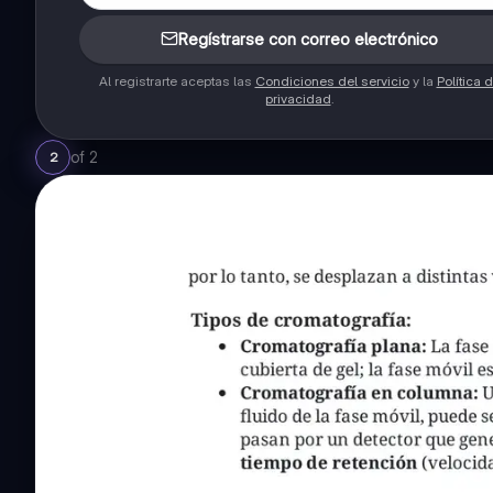
Regístrarse con correo electrónico
Al registrarte aceptas las
Condiciones del servicio
y la
Política 
privacidad
.
of
2
2