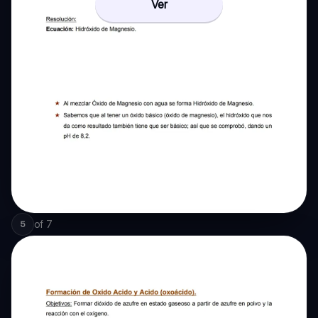
Ver
of
7
5