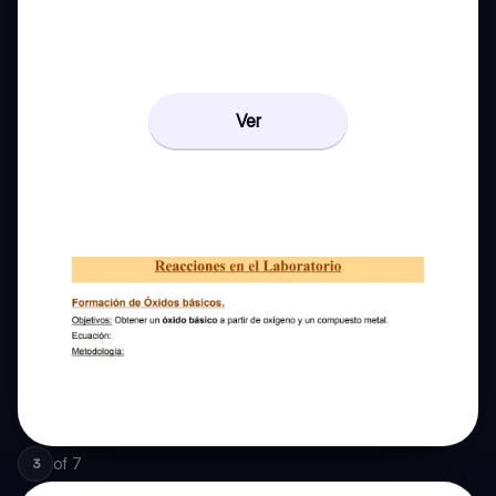
Ver
of
7
3