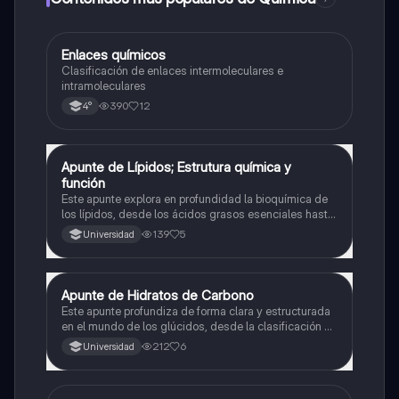
Enlaces químicos
Química
Clasificación de enlaces intermoleculares e
intramoleculares
390
12
4°
Apunte de Lípidos; Estrutura química y
Química
función
Este apunte explora en profundidad la bioquímica de
los lípidos, desde los ácidos grasos esenciales hasta
esteroides y lipoproteínas. Organizado de forma clara
139
5
Universidad
y visual, presenta cada categoría con sus estructuras,
funciones y ejemplos clínicos.
Apunte de Hidratos de Carbono
Química
Este apunte profundiza de forma clara y estructurada
en el mundo de los glúcidos, desde la clasificación de
los monosacáridos hasta la complejidad de los
212
6
Universidad
gluconjugados. Ideal para estudiantes que buscan
entender su estructura, función y reactividad.