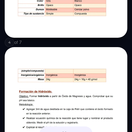
of
7
4