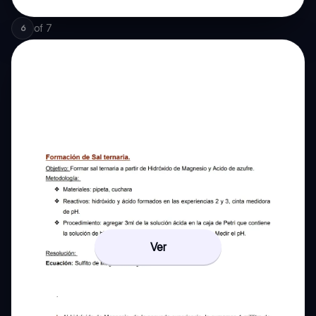
of
7
6
Ver