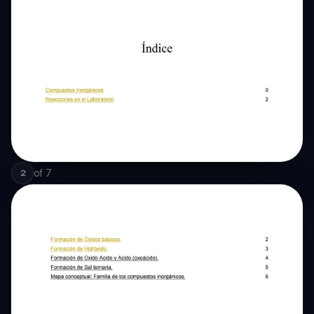
of
7
2