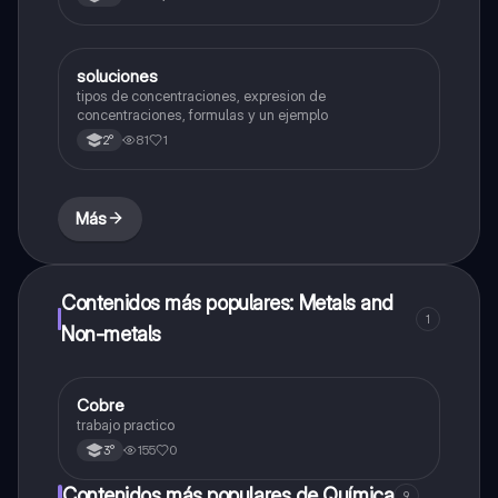
soluciones
Química
tipos de concentraciones, expresion de
concentraciones, formulas y un ejemplo
81
1
2°
Más
Contenidos más populares: Metals and
1
Non-metals
Cobre
Química
trabajo practico
155
0
3°
Contenidos más populares de Química
9