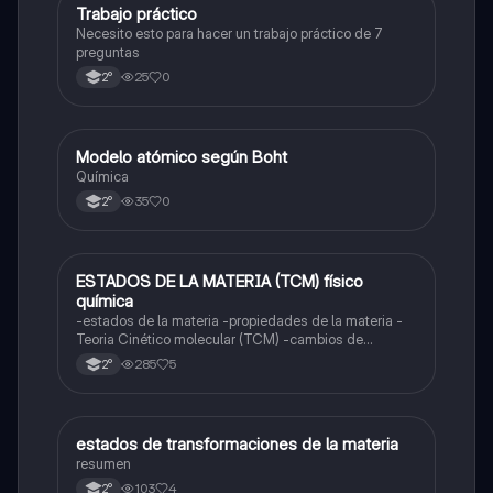
Trabajo práctico
Física
Necesito esto para hacer un trabajo práctico de 7
preguntas
25
0
2°
Modelo atómico según Boht
Química
Química
35
0
2°
ESTADOS DE LA MATERIA (TCM) físico
Física
química
-estados de la materia -propiedades de la materia -
Teoria Cinético molecular (TCM) -cambios de
estados (regresivos y progresivos)
285
5
2°
estados de transformaciones de la materia
Química
resumen
103
4
2°