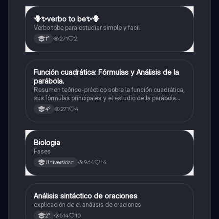
🪻✨️verbo to be✨️🪻
Inglés
Verbo tobe para estudiar simple y facil
271
2
1°
Función cuadrática: Fórmulas y Análisis de la
Matemáticas
parábola.
Resumen teórico-práctico sobre la función cuadrática,
sus fórmulas principales y el estudio de la parábola
como representación gráfica.Incluye desarrollo de la
271
4
4°
forma general, cálculo de raíces, vértice y elementos
fundamentales para su interpretación
Biologia
Biología
Fases
964
14
Universidad
Análisis sintáctico de oraciones
Lengua
explicación de el análisis de oraciones
514
10
2°