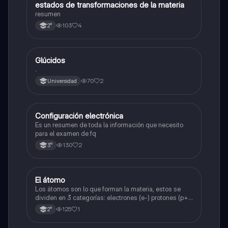
estados de transformaciones de la materia
Química
resumen
103
4
2°
Glúcidos
Química
.
70
2
Universidad
Configuración electrónica
Física
Es un resumen de toda la información que necesito
para el examen de fq
130
2
3°
El átomo
Física
Los átomos son lo que forman la materia, estos se
dividen en 3 categorías: electrones (e-) protones (p+)
y neutrones (n⁰).
125
1
2°