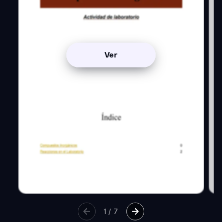
Ver
1
/
7