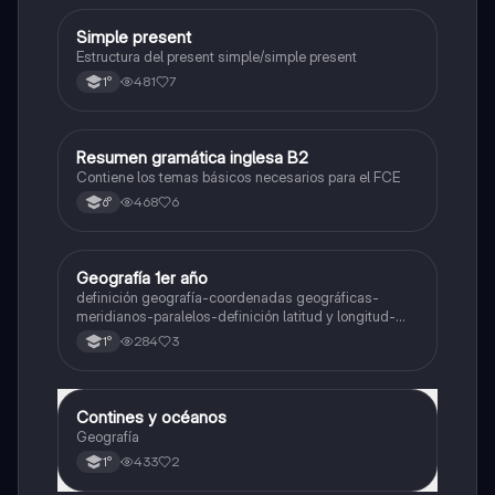
Simple present
Inglés
Estructura del present simple/simple present
481
7
1°
Resumen gramática inglesa B2
Inglés
Contiene los temas básicos necesarios para el FCE
468
6
6°
Geografía 1er año
Geografía
definición geografía-coordenadas geográficas-
meridianos-paralelos-definición latitud y longitud-
elementos del mapa-definición mapa-localización
284
3
1°
relativa y absoluta
Contines y océanos
Geografía
Geografía
433
2
1°