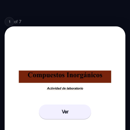
of
7
1
Ver