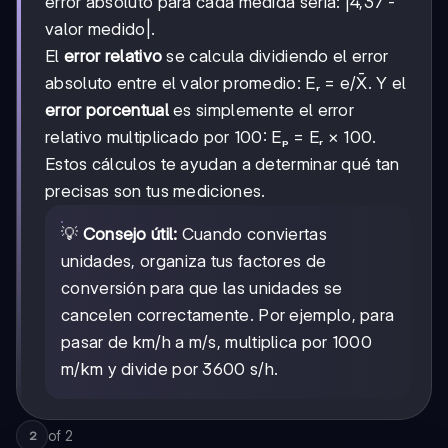
error absoluto para cada medida sería: |4,37 -
4,37
valor medido|.
+
4,38
El
error relativo
se calcula dividiendo el error
absoluto entre el valor promedio: Eᵣ = e/X̄. Y el
error porcentual
es simplemente el error
relativo multiplicado por 100: Eₚ = Eᵣ × 100.
Estos cálculos te ayudan a determinar qué tan
precisas son tus mediciones.
💡
Consejo útil:
Cuando conviertas
unidades, organiza tus factores de
conversión para que las unidades se
cancelen correctamente. Por ejemplo, para
pasar de km/h a m/s, multiplica por 1000
m/km y divide por 3600 s/h.
of
2
2