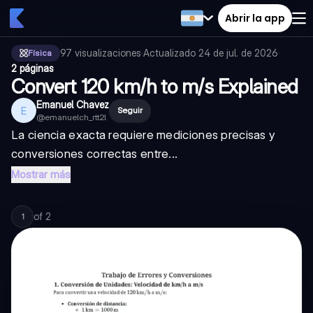
Abrir la app
97
visualizaciones
·
Actualizado
24 de jul. de 2026
·
Física
2 páginas
Convert 120 km/h to m/s Explained
Emanuel Chavez
E
Seguir
@
emanuelch_rtt2l
La ciencia exacta requiere mediciones precisas y
conversiones correctas entre...
Mostrar más
of
2
1