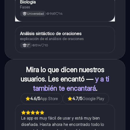
Biologia
Biología
Fases
965
14
Universidad
Análisis sintáctico de oraciones
Lengua
explicación de el análisis de oraciones
514
10
2°
Mira lo que dicen nuestros
usuarios. Les encantó —
y a ti
también te encantará
.
4.6
/5
App Store
4.7
/5
Google Play
La app es muy fácil de usar y está muy bien
diseñada. Hasta ahora he encontrado todo lo