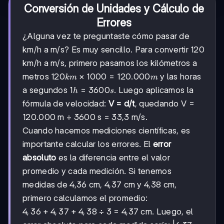
Conversión de Unidades y Cálculo de
Errores
¿Alguna vez te preguntaste cómo pasar de
km/h a m/s? Es muy sencillo. Para convertir 120
km/h a m/s, primero pasamos los kilómetros a
120 km
120
×
1000
=
120.000
metros
y las horas
km
m
× 1000
1 h =
1
=
3600
a segundos
. Luego aplicamos la
h
s
=
3600
fórmula de velocidad:
V = d/t
, quedando V =
120.000
s
m
120.000 m ÷ 3600 s = 33,3 m/s.
Cuando hacemos mediciones científicas, es
importante calcular los errores. El
error
absoluto
es la diferencia entre el valor
promedio y cada medición. Si tenemos
medidas de 4,36 cm, 4,37 cm y 4,38 cm,
primero calculamos el promedio:
4,36
4
,
36
+
4
,
37
+
4
,
38
÷ 3 = 4,37 cm. Luego, el
+