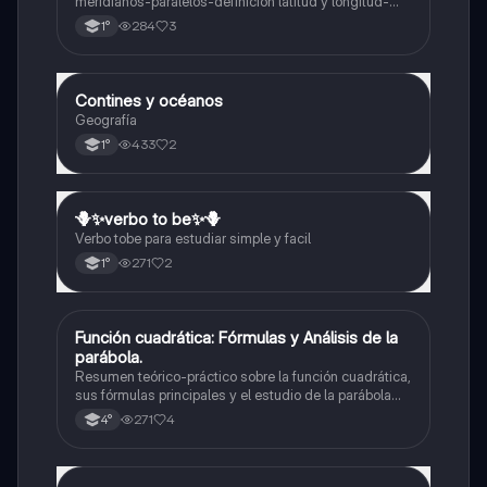
meridianos-paralelos-definición latitud y longitud-
elementos del mapa-definición mapa-localización
284
3
1°
relativa y absoluta
Contines y océanos
Geografía
Geografía
433
2
1°
🪻✨️verbo to be✨️🪻
Inglés
Verbo tobe para estudiar simple y facil
271
2
1°
Función cuadrática: Fórmulas y Análisis de la
Matemáticas
parábola.
Resumen teórico-práctico sobre la función cuadrática,
sus fórmulas principales y el estudio de la parábola
como representación gráfica.Incluye desarrollo de la
271
4
4°
forma general, cálculo de raíces, vértice y elementos
fundamentales para su interpretación