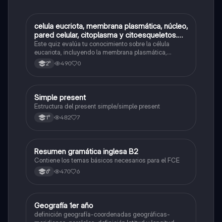
C
celula eucriota, membrana plasmática, núcleo,
Biología
pared celular, citoplasma y citoesqueletos.
nombre se las partes de la celula eucariota
Este quiz evalúa tu conocimiento sobre la célula
eucariota, incluyendo la membrana plasmática,
núcleo, pared celular, citoplasma y citoesqueleto.
490
0
2°
Simple present
Inglés
Estructura del present simple/simple present
482
7
1°
Resumen gramática inglesa B2
Inglés
Contiene los temas básicos necesarios para el FCE
470
6
6°
Geografía 1er año
Geografía
definición geografía-coordenadas geográficas-