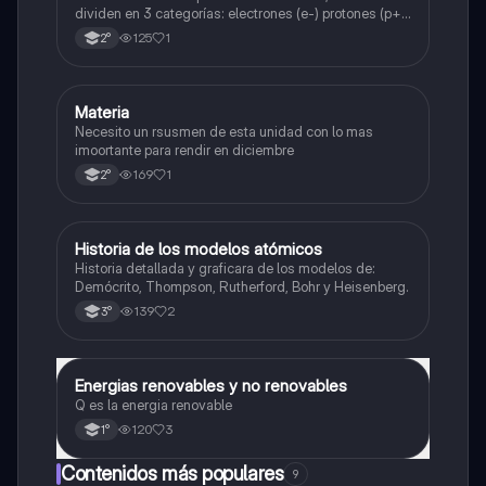
dividen en 3 categorías: electrones (e-) protones (p+)
y neutrones (n⁰).
125
1
2°
Materia
Física
Necesito un rsusmen de esta unidad con lo mas
imoortante para rendir en diciembre
169
1
2°
Historia de los modelos atómicos
Física
Historia detallada y graficara de los modelos de:
Demócrito, Thompson, Rutherford, Bohr y Heisenberg.
139
2
3°
Energias renovables y no renovables
Física
Q es la energia renovable
120
3
1°
Contenidos más populares
9