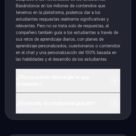
Basándonos en los millones de contenidos que
tenemos en la plataforma, podemos dar a los
estudiantes respuestas realmente significativas y
relevantes. Pero no se trata solo de respuestas, el
compañero también guía a los estudiantes a través de
sus retos de aprendizaje diarios, con planes de
aprendizaje personalizados, cuestionarios o contenidos
en el chat y una personalización del 100% basada en
las habilidades y el desarrollo de los estudiantes.
¿Dónde puedo descargar la app
Knowunity?
Puedes descargar la app en Google Play Store y Apple
App Store.
¿Knowunity es totalmente gratuito?
¡Sí lo es! Tienes acceso totalmente gratuito a todo el
contenido de la app, puedes chatear con otros
alumnos y recibir ayuda inmeditamente. Puedes ganar