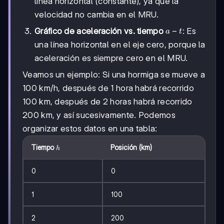
línea horizontal (constante), ya que la
velocidad no cambia en el MRU.
a-
−
Gráfico de aceleración vs. tiempo
: Es
a
t
t
una línea horizontal en el eje cero, porque la
aceleración es siempre cero en el MRU.
Veamos un ejemplo: Si una hormiga se mueve a
100 km/h, después de 1 hora habrá recorrido
100 km, después de 2 horas habrá recorrido
200 km, y así sucesivamente. Podemos
organizar estos datos en una tabla:
h
Tiempo
Posición (km)
h
0
0
1
100
2
200