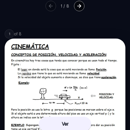
1
/
8
of
8
1
Ver