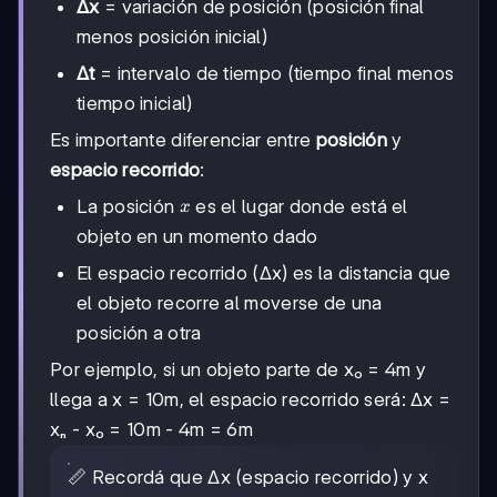
Δx
= variación de posición (posición final
menos posición inicial)
Δt
= intervalo de tiempo (tiempo final menos
tiempo inicial)
Es importante diferenciar entre
posición
y
espacio recorrido
:
x
La posición
es el lugar donde está el
x
objeto en un momento dado
El espacio recorrido (Δx) es la distancia que
el objeto recorre al moverse de una
posición a otra
Por ejemplo, si un objeto parte de x₀ = 4m y
llega a x = 10m, el espacio recorrido será: Δx =
xₙ - x₀ = 10m - 4m = 6m
📏 Recordá que Δx (espacio recorrido) y x