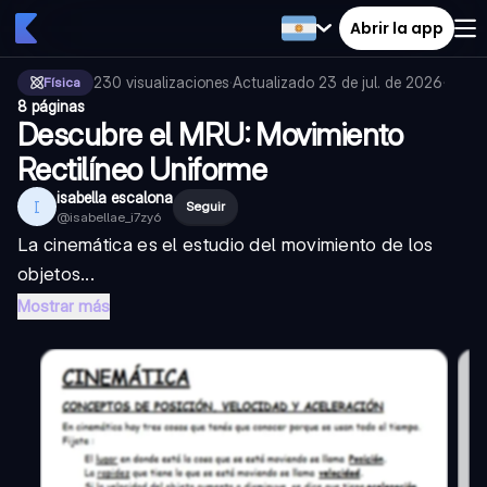
Abrir la app
230
visualizaciones
·
Actualizado
23 de jul. de 2026
·
Física
8 páginas
Descubre el MRU: Movimiento
Rectilíneo Uniforme
isabella escalona
I
Seguir
@
isabellae_i7zy6
La cinemática es el estudio del movimiento de los
objetos...
Mostrar más