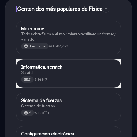
dinero utilizando la aplicación, que te permitirá acceder
a determinadas funciones.
Contenidos más populares de Física
9
Mru y mruv
Física
Todo sobre física y el movimiento rectilíneo uniforme y
variado
1,315
68
Universidad
Informatica, scratch
Física
Scratch
148
1
2°
Sistema de fuerzas
Física
Sistema de fuerzas
148
1
3°
Configuración electrónica
Física