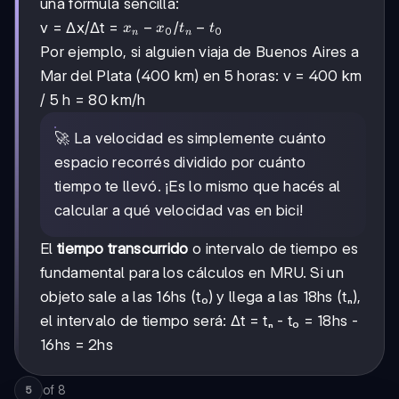
una fórmula sencilla:
xₙ
−
tₙ
−
v = Δx/Δt =
/
x
x
t
t
0
0
n
n
-
-
Por ejemplo, si alguien viaja de Buenos Aires a
x₀
t₀
Mar del Plata (400 km) en 5 horas: v = 400 km
/ 5 h = 80 km/h
🚀 La velocidad es simplemente cuánto
espacio recorrés dividido por cuánto
tiempo te llevó. ¡Es lo mismo que hacés al
calcular a qué velocidad vas en bici!
El
tiempo transcurrido
o intervalo de tiempo es
fundamental para los cálculos en MRU. Si un
objeto sale a las 16hs (t₀) y llega a las 18hs (tₙ),
el intervalo de tiempo será: Δt = tₙ - t₀ = 18hs -
16hs = 2hs
of
8
5