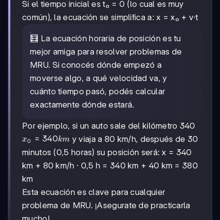
Si el tiempo inicial es t₀ = 0 (lo cual es muy
común), la ecuación se simplifica a: x = x₀ + v·t
🧮 La ecuación horaria de posición es tu
mejor amiga para resolver problemas de
MRU. Si conocés dónde empezó a
moverse algo, a qué velocidad va, y
cuánto tiempo pasó, podés calcular
exactamente dónde estará.
Por ejemplo, si un auto sale del kilómetro 340
x₀
=
340
y viaja a 80 km/h, después de 30
x
km
0
=
minutos (0,5 horas) su posición será: x = 340
340
km + 80 km/h · 0,5 h = 340 km + 40 km = 380
km
km
Esta ecuación es clave para cualquier
problema de MRU. ¡Asegurate de practicarla
mucho!