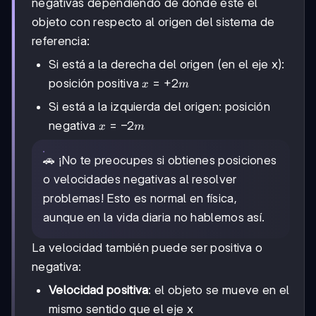
negativas dependiendo de dónde esté el
objeto con respecto al origen del sistema de
referencia:
Si está a la derecha del origen (en el eje x):
x =
=
+
2
posición positiva
x
m
+2m
Si está a la izquierda del origen: posición
x =
=
−
2
negativa
x
m
-2m
🚗 ¡No te preocupes si obtienes posiciones
o velocidades negativas al resolver
problemas! Esto es normal en física,
aunque en la vida diaria no hablemos así.
La velocidad también puede ser positiva o
negativa:
Velocidad positiva
: el objeto se mueve en el
mismo sentido que el eje x