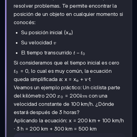
resolver problemas. Te permite encontrar la
posición de un objeto en cualquier momento si
conocés:
Su posición inicial (x₀)
v
Su velocidad
v
t
−
El tiempo transcurrido
t
t
0
-
Si consideramos que el tiempo inicial es cero
t₀
t₀
=
0
, lo cual es muy común, la ecuación
t
0
=
queda simplificada a: x = x₀ + v·t
0
Veamos un ejemplo práctico: Un ciclista parte
x₀
=
200
del kilómetro 200
con una
x
km
0
=
velocidad constante de 100 km/h. ¿Dónde
200
estará después de 3 horas?
km
Aplicando la ecuación: x = 200 km + 100 km/h
· 3 h = 200 km + 300 km = 500 km