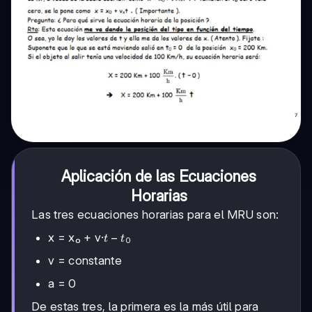
Aplicación de las Ecuaciones
Horarias
Las tres ecuaciones horarias para el MRU son:
t
−
x = x₀ + v·
t
t
0
-
v = constante
t₀
a = 0
De estas tres, la primera es la más útil para