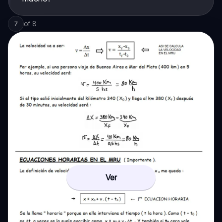
of
8
7
Ver