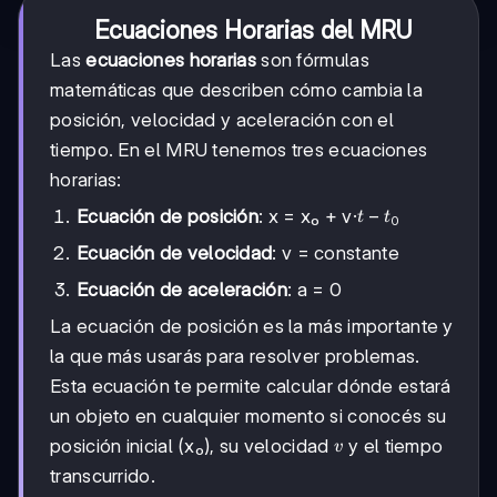
Ecuaciones Horarias del MRU
Las
ecuaciones horarias
son fórmulas
matemáticas que describen cómo cambia la
posición, velocidad y aceleración con el
tiempo. En el MRU tenemos tres ecuaciones
horarias:
t
−
Ecuación de posición
: x = x₀ + v·
t
t
0
-
Ecuación de velocidad
: v = constante
t₀
Ecuación de aceleración
: a = 0
La ecuación de posición es la más importante y
la que más usarás para resolver problemas.
Esta ecuación te permite calcular dónde estará
un objeto en cualquier momento si conocés su
v
posición inicial (x₀), su velocidad
y el tiempo
v
transcurrido.