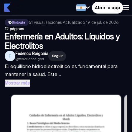
Abrir la app
61
visualizaciones
·
Actualizado
19 de jul. de 2026
·
Biología
12 páginas
Enfermería en Adultos: Líquidos y
Electrolitos
Federico Baigorria
F
Seguir
@
federicobaigorr
El equilibrio hidroelectrolítico es fundamental para
mantener la salud. Este...
Mostrar más