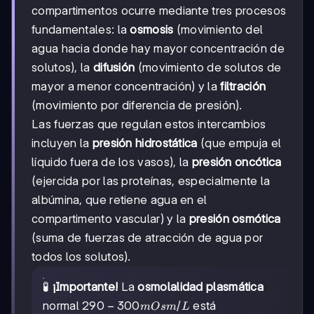
compartimentos ocurre mediante tres procesos
fundamentales: la
osmosis
(movimiento del
agua hacia donde hay mayor concentración de
solutos), la
difusión
(movimiento de solutos de
mayor a menor concentración) y la
filtración
(movimiento por diferencia de presión).
Las fuerzas que regulan estos intercambios
incluyen la
presión hidrostática
(que empuja el
líquido fuera de los vasos), la
presión oncótica
(ejercida por las proteínas, especialmente la
albúmina, que retiene agua en el
compartimento vascular) y la
presión osmótica
(suma de fuerzas de atracción de agua por
todos los solutos).
🧪
¡Importante!
La
osmolalidad plasmática
290-
290
−
300
/
normal
está
m
O
s
m
L