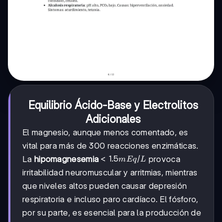
Equilibrio Ácido-Base y Electrolitos
Adicionales
El magnesio, aunque menos comentado, es
vital para más de 300 reacciones enzimáticas.
<1.5
<
1.5
/
La
hipomagnesemia
provoca
m
Eq
L
mEq/L
irritabilidad neuromuscular y arritmias, mientras
que niveles altos pueden causar depresión
respiratoria e incluso paro cardíaco. El fósforo,
por su parte, es esencial para la producción de