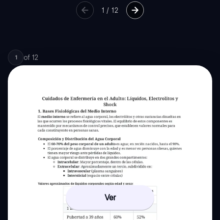
1
/
12
of
12
1
Ver