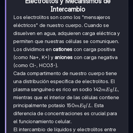
Electrolitos y Mecanismos de
Intercambio
Los electrolitos son como los "mensajeros
eléctricos" de nuestro cuerpo. Cuando se
disuelven en agua, adquieren carga eléctrica y
permiten que nuestras células se comuniquen.
Los dividimos en
cationes
con carga positiva
(como Na+, K+) y
aniones
con carga negativa
(como Cl-, HCO3-).
Cada compartimento de nuestro cuerpo tiene
una distribución específica de electrolitos. El
142
142
/
plasma sanguíneo es rico en sodio
,
m
Eq
L
mEq/L
mientras que el interior de las células contiene
150
150
/
principalmente potasio
. Esta
m
Eq
L
mEq/L
diferencia de concentraciones es crucial para
el funcionamiento celular.
El intercambio de líquidos y electrolitos entre