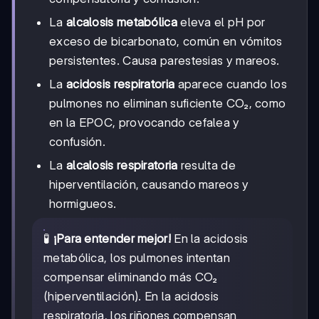
La
alcalosis metabólica
eleva el pH por
exceso de bicarbonato, común en vómitos
persistentes. Causa parestesias y mareos.
La
acidosis respiratoria
aparece cuando los
pulmones no eliminan suficiente CO₂, como
en la EPOC, provocando cefalea y
confusión.
La
alcalosis respiratoria
resulta de
hiperventilación, causando mareos y
hormigueos.
🧪
¡Para entender mejor!
En la acidosis
metabólica, los pulmones intentan
compensar eliminando más CO₂
(hiperventilación). En la acidosis
respiratoria, los riñones compensan