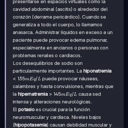
presentarse en espacios virtuales como la
cavidad abdominal (ascitis) o alrededor del
corazón (derrame pericárdico). Cuando se
generaliza a todo el cuerpo, lo llamamos
anasarca. Administrar líquidos en exceso a un
paciente puede provocar edema pulmonar,
especialmente en ancianos o personas con
problemas renales o cardíacos.
Los desequilibrios de sodio son
particularmente importantes. La
hiponatremia
<135
<
135
/
puede provocar náuseas,
m
Eq
L
mEq/L
calambres y hasta convulsiones, mientras que
>145
>
145
/
la
hipernatremia
causa sed
m
Eq
L
mEq/L
intensa y alteraciones neurológicas.
El
potasio
es crucial para la función
neuromuscular y cardíaca. Niveles bajos
(
hipopotasemia
) causan debilidad muscular y