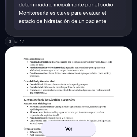
300
determinada principalmente por el sodio.
mOsm/L
Monitorearla es clave para evaluar el
estado de hidratación de un paciente.
of
12
3
Ver